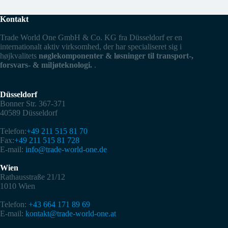
Kontakt
Trade World One GmbH & Co. KG fra Düsseldorf er en
internationalt aktiv virksomhed, der har specialiseret sig i
højkvalitets
nøglekomponenter & løsninger til transport-,
forsvars- & miljøteknologi.
.
Düsseldorf
Bonner Str. 367-371
40589 Düsseldorf
Telefon:
+49 211 515 81 70
Fax:
+49 211 515 81 728
E-mail:
info@trade-world-one.de
Wien
Rathausstraße 21/12
1010 Wien
Telefon:
+43 664 171 89 69
E-mail:
kontakt@trade-world-one.at