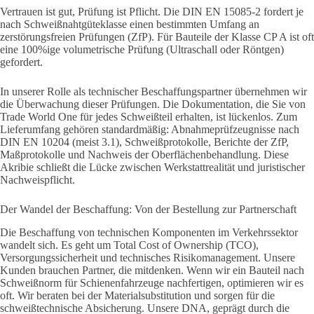
Vertrauen ist gut, Prüfung ist Pflicht. Die DIN EN 15085-2 fordert je
nach Schweißnahtgüteklasse einen bestimmten Umfang an
zerstörungsfreien Prüfungen (ZfP). Für Bauteile der Klasse CP A ist oft
eine 100%ige volumetrische Prüfung (Ultraschall oder Röntgen)
gefordert.
In unserer Rolle als technischer Beschaffungspartner übernehmen wir
die Überwachung dieser Prüfungen. Die Dokumentation, die Sie von
Trade World One für jedes Schweißteil erhalten, ist lückenlos. Zum
Lieferumfang gehören standardmäßig: Abnahmeprüfzeugnisse nach
DIN EN 10204 (meist 3.1), Schweißprotokolle, Berichte der ZfP,
Maßprotokolle und Nachweis der Oberflächenbehandlung. Diese
Akribie schließt die Lücke zwischen Werkstattrealität und juristischer
Nachweispflicht.
Der Wandel der Beschaffung: Von der Bestellung zur Partnerschaft
Die Beschaffung von technischen Komponenten im Verkehrssektor
wandelt sich. Es geht um Total Cost of Ownership (TCO),
Versorgungssicherheit und technisches Risikomanagement. Unsere
Kunden brauchen Partner, die mitdenken. Wenn wir ein Bauteil nach
Schweißnorm für Schienenfahrzeuge nachfertigen, optimieren wir es
oft. Wir beraten bei der Materialsubstitution und sorgen für die
schweißtechnische Absicherung. Unsere DNA, geprägt durch die