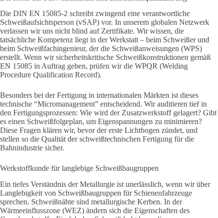
Die DIN EN 15085-2 schreibt zwingend eine verantwortliche
Schweißaufsichtsperson (vSAP) vor. In unserem globalen Netzwerk
verlassen wir uns nicht blind auf Zertifikate. Wir wissen, die
tatsächliche Kompetenz liegt in der Werkstatt – beim Schweißer und
beim Schweißfachingenieur, der die Schweißanweisungen (WPS)
erstellt. Wenn wir sicherheitskritische Schweißkonstruktionen gemäß
EN 15085 in Auftrag geben, prüfen wir die WPQR (Welding
Procedure Qualification Record).
Besonders bei der Fertigung in internationalen Märkten ist dieses
technische “Micromanagement” entscheidend. Wir auditieren tief in
den Fertigungsprozessen: Wie wird der Zusatzwerkstoff gelagert? Gibt
es einen Schweißfolgeplan, um Eigenspannungen zu minimieren?
Diese Fragen klären wir, bevor der erste Lichtbogen zündet, und
stellen so die Qualität der schweißtechnischen Fertigung für die
Bahnindustrie sicher.
Werkstoffkunde für langlebige Schweißbaugruppen
Ein tiefes Verständnis der Metallurgie ist unerlässlich, wenn wir über
Langlebigkeit von Schweißbaugruppen für Schienenfahrzeuge
sprechen. Schweißnähte sind metallurgische Kerben. In der
Wärmeeinflusszone (WEZ) ändern sich die Eigenschaften des