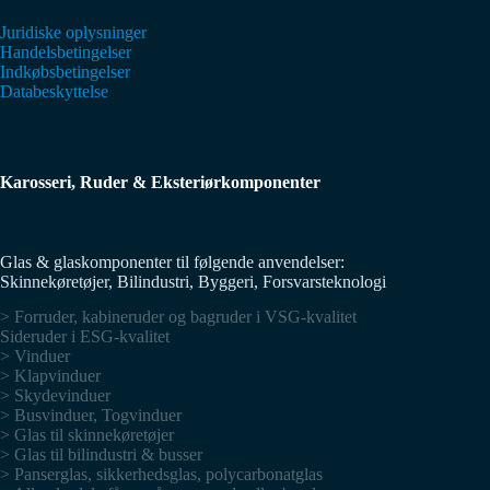
Juridiske oplysninger
Handelsbetingelser
Indkøbsbetingelser
Databeskyttelse
Karosseri, Ruder & Eksteriørkomponenter
Glas & glaskomponenter til følgende anvendelser:
Skinnekøretøjer, Bilindustri, Byggeri, Forsvarsteknologi
> Forruder, kabineruder og bagruder i VSG-kvalitet
Sideruder i ESG-kvalitet
> Vinduer
> Klapvinduer
> Skydevinduer
> Busvinduer, Togvinduer
> Glas til skinnekøretøjer
> Glas til bilindustri & busser
> Panserglas, sikkerhedsglas, polycarbonatglas