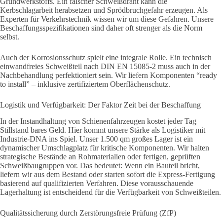
Grundwerkstoffs. Ein falscher Schweißdraht kann die
Kerbschlagarbeit herabsetzen und Sprödbruchgefahr erzeugen. Als
Experten für Verkehrstechnik wissen wir um diese Gefahren. Unsere
Beschaffungsspezifikationen sind daher oft strenger als die Norm
selbst.
Auch der Korrosionsschutz spielt eine integrale Rolle. Ein technisch
einwandfreies Schweißteil nach DIN EN 15085-2 muss auch in der
Nachbehandlung perfektioniert sein. Wir liefern Komponenten “ready
to install” – inklusive zertifiziertem Oberflächenschutz.
Logistik und Verfügbarkeit: Der Faktor Zeit bei der Beschaffung
In der Instandhaltung von Schienenfahrzeugen kostet jeder Tag
Stillstand bares Geld. Hier kommt unsere Stärke als Logistiker mit
Industrie-DNA ins Spiel. Unser 1.500 qm großes Lager ist ein
dynamischer Umschlagplatz für kritische Komponenten. Wir halten
strategische Bestände an Rohmaterialien oder fertigen, geprüften
Schweißbaugruppen vor. Das bedeutet: Wenn ein Bauteil bricht,
liefern wir aus dem Bestand oder starten sofort die Express-Fertigung
basierend auf qualifizierten Verfahren. Diese vorausschauende
Lagerhaltung ist entscheidend für die Verfügbarkeit von Schweißteilen.
Qualitätssicherung durch Zerstörungsfreie Prüfung (ZfP)