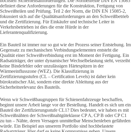
höchsten Sicherheitsanforderungen. Die Normenreihe DIN EN 15085
definiert diese Anforderungen für die Konstruktion, Fertigung von
Schweißteilen und Prüfung. Teil 2 der Norm, die DIN EN 15085-2,
fokussiert sich auf die Qualitätsanforderungen an den Schweißbetrieb
und die Zertifizierung. Für Einkäufer und technische Leiter in
Verkehrsbetrieben ist dies die erste Hürde in der
Lieferantenqualifizierung.
Ein Bauteil ist immer nur so gut wie der Prozess seiner Entstehung. Im
Gegensatz zu mechanischen Verbindungselementen entsteht die
Qualität einer Schweißverbindung erst im Moment der Fertigung. Ein
Radsatzträger, der unter dynamischer Wechselbelastung steht, verzeiht
keine Bindefehler oder unzulässigen Härtespitzen in der
Wärmeeinflusszone (WEZ). Die Klassifizierung in
Zertifizierungsstufen (CL – Certification Levels) ist daher kein
bürokratischer Akt, sondern eine direkte Ableitung aus der
Sicherheitsrelevanz des Bauteils.
Wenn wir Schweißbaugruppen für Schienenfahrzeuge beschaffen,
beginnt unsere Arbeit lange vor der Bestellung. Handelt es sich um ein
Bauteil der Zertifizierungsstufe CL1? Dies bedeutet, wir haben es mit
Schweißnähten der Schweißnahtgüteklasse CP A, CP B oder CP C1
zu tun – Nähte, deren Versagen unmittelbar Menschenleben gefährden
würde. Ein Beispiel aus unserem Portfolio sind hochbelastete
Radsatzträger. Hier darf es keine Kompromisse geben. Unsere