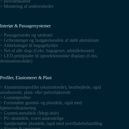
> Bowdenkabler
> Montering af underenheder
Interiør & Passagersystemer
> Passagersæder og sædestel
> Gribestænger og fastgørelsesdele af støbt aluminium
> Afdækninger til bagagehylder
> Net af alle slags (f.eks. bagagenet, adskillelsesnet)
> LED-printplader til optoelektroniske displays (f.eks.
destinationsskilte)
Profiler, Elastomerer & Plast
> Aluminiumsprofiler (ekstruderede), bearbejdede, også
anodiserede, plast- eller pulverlakerede
> Gummiprofiler
> Formstøbte gummi- og plastdele, også med
hjørnevulkanisering
> Gummi-metaldele (Megi-dele)
> PU-skumdele, svært antændelige
> Sprøjtestøbte plastdele, også med overfladebehandling
> Slanger & tætninger