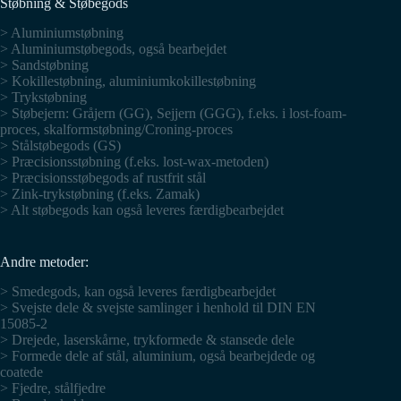
Støbning & Støbegods
> Aluminiumstøbning
> Aluminiumstøbegods, også bearbejdet
> Sandstøbning
> Kokillestøbning, aluminiumkokillestøbning
> Trykstøbning
> Støbejern: Gråjern (GG), Sejjern (GGG), f.eks. i lost-foam-
proces, skalformstøbning/Croning-proces
> Stålstøbegods (GS)
> Præcisionsstøbning (f.eks. lost-wax-metoden)
> Præcisionsstøbegods af rustfrit stål
> Zink-trykstøbning (f.eks. Zamak)
> Alt støbegods kan også leveres færdigbearbejdet
Andre metoder:
> Smedegods, kan også leveres færdigbearbejdet
> Svejste dele & svejste samlinger i henhold til DIN EN
15085-2
> Drejede, laserskårne, trykformede & stansede dele
> Formede dele af stål, aluminium, også bearbejdede og
coatede
> Fjedre, stålfjedre