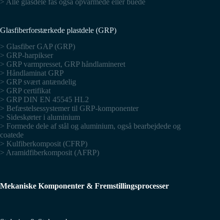
> Alle glasdele fås også opvarmede eller buede
Glasfiberforstærkede plastdele (GRP)
> Glasfiber GAP (GRP)
> GRP-harpikser
> GRP varmpresset, GRP håndlamineret
> Håndlaminat GRP
> GRP svært antændelig
> GRP certifikat
> GRP DIN EN 45545 HL2
> Befæstelsessystemer til GRP-komponenter
> Sideskørter i aluminium
> Formede dele af stål og aluminium, også bearbejdede og
coatede
> Kulfiberkomposit (CFRP)
> Aramidfiberkomposit (AFRP)
Mekaniske Komponenter & Fremstillingsprocesser