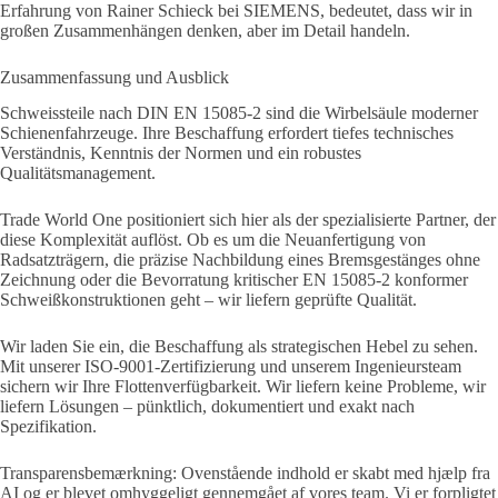
Erfahrung von Rainer Schieck bei SIEMENS, bedeutet, dass wir in
großen Zusammenhängen denken, aber im Detail handeln.
Zusammenfassung und Ausblick
Schweissteile nach DIN EN 15085-2 sind die Wirbelsäule moderner
Schienenfahrzeuge. Ihre Beschaffung erfordert tiefes technisches
Verständnis, Kenntnis der Normen und ein robustes
Qualitätsmanagement.
Trade World One positioniert sich hier als der spezialisierte Partner, der
diese Komplexität auflöst. Ob es um die Neuanfertigung von
Radsatzträgern, die präzise Nachbildung eines Bremsgestänges ohne
Zeichnung oder die Bevorratung kritischer EN 15085-2 konformer
Schweißkonstruktionen geht – wir liefern geprüfte Qualität.
Wir laden Sie ein, die Beschaffung als strategischen Hebel zu sehen.
Mit unserer ISO-9001-Zertifizierung und unserem Ingenieursteam
sichern wir Ihre Flottenverfügbarkeit. Wir liefern keine Probleme, wir
liefern Lösungen – pünktlich, dokumentiert und exakt nach
Spezifikation.
Transparensbemærkning: Ovenstående indhold er skabt med hjælp fra
AI og er blevet omhyggeligt gennemgået af vores team. Vi er forpligtet