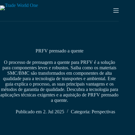
Saltar
para
o
conteúdo
PRFV prensado a quente
O processo de prensagem a quente para PRFV é a solução
para componentes leves e robustos. Saiba como os materiais
SMC/BMC são transformados em componentes de alta
qualidade para a tecnologia de transportes e ambiental. Este
guia explica o processo, as suas principais vantagens e os
métodos de garantia de qualidade. Descubra a tecnologia para
aplicações técnicas exigentes e a aquisição de PRFV prensado
a quente.
Publicado em
2. Jul 2025
Categoria:
Perspectivas