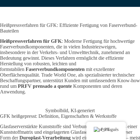
Heißpressverfahren für GFK: Effiziente Fertigung von Faserverbund-
Bauteilen
Heißpressverfahren für GFK
: Moderne Fertigung für hochwertige
Faserverbundkomponenten, die in vielen Industriezweigen,
insbesondere in der Verkehrs- und Umwelttechnik, zunehmend an
Bedeutung gewinnt.
Dieses Verfahren ermöglicht die effiziente
Herstellung von robusten, leichten und
formstabilen
Faserverbundkomponenten
mit exzellenter
Oberflächenqualität.
Trade World One, als spezialisierter technischer
Beschaffungspartner, unterstützt Kunden mit umfassendem Know-how
rund um
PRFV prensado a quente
Komponenten und deren
Anwendung.
Symbolbild, KI-generiert
GFK heißgepresst: Definition, Eigenschaften & Werkstoffe
Glasfaserverstärkte Kunststoffe sind Verbundwerkstoffe, die aus einer
Português
Kunststoffmatrix und eingelagerten Glasfasern bestehen.
Bei dieser
Form der
Duroplast-Verarbeitung
wird eine Kunststoffmatrix – meist