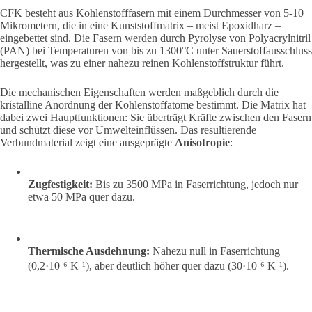
CFK besteht aus Kohlenstofffasern mit einem Durchmesser von 5-10
Mikrometern, die in eine Kunststoffmatrix – meist Epoxidharz –
eingebettet sind. Die Fasern werden durch Pyrolyse von Polyacrylnitril
(PAN) bei Temperaturen von bis zu 1300°C unter Sauerstoffausschluss
hergestellt, was zu einer nahezu reinen Kohlenstoffstruktur führt.
Die mechanischen Eigenschaften werden maßgeblich durch die
kristalline Anordnung der Kohlenstoffatome bestimmt. Die Matrix hat
dabei zwei Hauptfunktionen: Sie überträgt Kräfte zwischen den Fasern
und schützt diese vor Umwelteinflüssen. Das resultierende
Verbundmaterial zeigt eine ausgeprägte
Anisotropie
:
Zugfestigkeit:
Bis zu 3500 MPa in Faserrichtung, jedoch nur
etwa 50 MPa quer dazu.
Thermische Ausdehnung:
Nahezu null in Faserrichtung
(0,2·10⁻⁶ K⁻¹), aber deutlich höher quer dazu (30·10⁻⁶ K⁻¹).