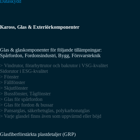
Dataskydd
Kaross, Glas & Exteriörkomponenter
Glas & glaskomponenter för följande tillämpningar:
Spårfordon, Fordonsindustri, Bygg, Försvarsteknik
> Vindrutor, förarhyttrutor och bakrutor i VSG-kvalitet
Sidorutor i ESG-kvalitet
> Fönster
> Fällfönster
> Skjutfönster
> Bussfönster, Tågfönster
> Glas för spårfordon
> Glas för fordon & bussar
> Pansarglas, säkerhetsglas, polykarbonatglas
> Varje glasdel finns även som uppvärmd eller böjd
Glasfiberförstärkta plastdetaljer (GRP)