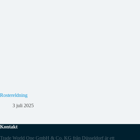
Rostereldning
3 juli 2025
Kontakt
Trade World One GmbH & Co. KG från Düsseldorf är ett