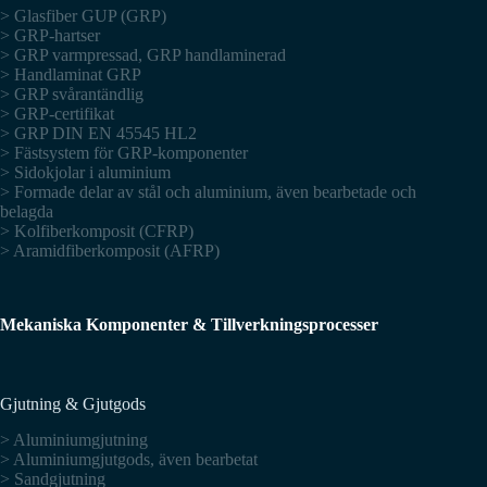
> Glasfiber GUP (GRP)
> GRP-hartser
> GRP varmpressad, GRP handlaminerad
> Handlaminat GRP
> GRP svårantändlig
> GRP-certifikat
> GRP DIN EN 45545 HL2
> Fästsystem för GRP-komponenter
> Sidokjolar i aluminium
> Formade delar av stål och aluminium, även bearbetade och
belagda
> Kolfiberkomposit (CFRP)
> Aramidfiberkomposit (AFRP)
Mekaniska Komponenter & Tillverkningsprocesser
Gjutning & Gjutgods
> Aluminiumgjutning
> Aluminiumgjutgods, även bearbetat
> Sandgjutning