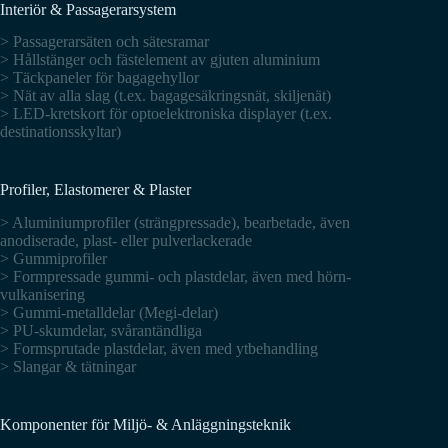
Interiör & Passagerarsystem
> Passagerarsäten och sätesramar
> Hållstänger och fästelement av gjuten aluminium
> Täckpaneler för bagagehyllor
> Nät av alla slag (t.ex. bagagesäkringsnät, skiljenät)
> LED-kretskort för optoelektroniska displayer (t.ex.
destinationsskyltar)
Profiler, Elastomerer & Plaster
> Aluminiumprofiler (strängpressade), bearbetade, även
anodiserade, plast- eller pulverlackerade
> Gummiprofiler
> Formpressade gummi- och plastdelar, även med hörn-
vulkanisering
> Gummi-metalldelar (Megi-delar)
> PU-skumdelar, svårantändliga
> Formsprutade plastdelar, även med ytbehandling
> Slangar & tätningar
Komponenter för Miljö- & Anläggningsteknik