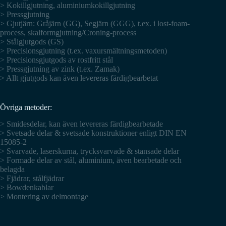
> Kokillgjutning, aluminiumkokillgjutning
> Pressgjutning
> Gjutjärn: Gråjärn (GG), Segjärn (GGG), t.ex. i lost-foam-
process, skalformgjutning/Croning-process
> Stålgjutgods (GS)
> Precisionsgjutning (t.ex. vaxursmältningsmetoden)
> Precisionsgjutgods av rostfritt stål
> Pressgjutning av zink (t.ex. Zamak)
> Allt gjutgods kan även levereras färdigbearbetat
Övriga metoder:
> Smidesdelar, kan även levereras färdigbearbetade
> Svetsade delar & svetsade konstruktioner enligt DIN EN
15085-2
> Svarvade, laserskurna, trycksvarvade & stansade delar
> Formade delar av stål, aluminium, även bearbetade och
belagda
> Fjädrar, stålfjädrar
> Bowdenkablar
> Montering av delmontage