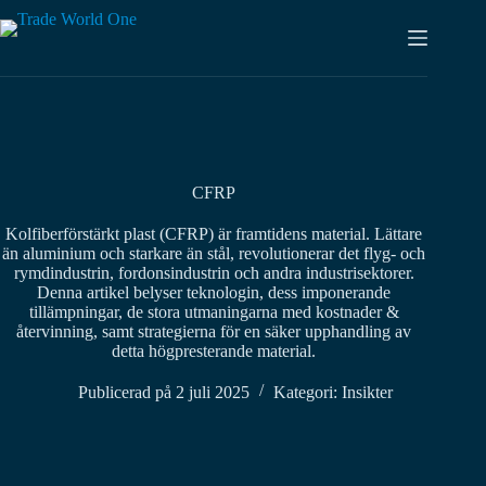
Hoppa
till
innehåll
CFRP
Kolfiberförstärkt plast (CFRP) är framtidens material. Lättare
än aluminium och starkare än stål, revolutionerar det flyg- och
rymdindustrin, fordonsindustrin och andra industrisektorer.
Denna artikel belyser teknologin, dess imponerande
tillämpningar, de stora utmaningarna med kostnader &
återvinning, samt strategierna för en säker upphandling av
detta högpresterande material.
Publicerad på
2 juli 2025
Kategori:
Insikter