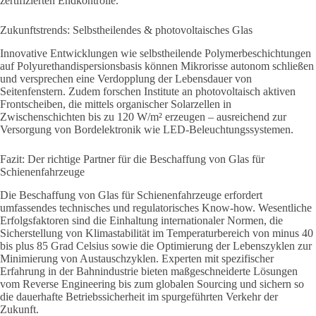
zertifizierten Endkontrolle.
Zukunftstrends: Selbstheilendes & photovoltaisches Glas
Innovative Entwicklungen wie selbstheilende Polymerbeschichtungen
auf Polyurethandispersionsbasis können Mikrorisse autonom schließen
und versprechen eine Verdopplung der Lebensdauer von
Seitenfenstern. Zudem forschen Institute an photovoltaisch aktiven
Frontscheiben, die mittels organischer Solarzellen in
Zwischenschichten bis zu 120 W/m² erzeugen – ausreichend zur
Versorgung von Bordelektronik wie LED-Beleuchtungssystemen.
Fazit: Der richtige Partner für die Beschaffung von Glas für
Schienenfahrzeuge
Die Beschaffung von Glas für Schienenfahrzeuge erfordert
umfassendes technisches und regulatorisches Know-how. Wesentliche
Erfolgsfaktoren sind die Einhaltung internationaler Normen, die
Sicherstellung von Klimastabilität im Temperaturbereich von minus 40
bis plus 85 Grad Celsius sowie die Optimierung der Lebenszyklen zur
Minimierung von Austauschzyklen. Experten mit spezifischer
Erfahrung in der Bahnindustrie bieten maßgeschneiderte Lösungen
vom Reverse Engineering bis zum globalen Sourcing und sichern so
die dauerhafte Betriebssicherheit im spurgeführten Verkehr der
Zukunft.