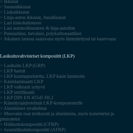
> Ikkunat
> Saranaikkunat
> Liukuikkunat
> Linja-auton ikkunat, Junaikkunat
> Lasi kiskokalustoon
> Lasi autoteollisuuteen & linja-autoihin
> Panssarilasi, turvalasi, polykarbonaattilasi
> Jokainen lasiosa saatavana myös lämmitettynä tai kaarevana
Lasikuituvahvisteiset komposiitit (LKP)
> Lasikuitu LKP (GRP)
> LKP hartsit
> LKP kuumapuristettu, LKP käsin laminoitu
> Käsinlaminaatti LKP
> LKP vaikeasti syttyvä
> LKP sertifikaatti
> LKP DIN EN 45545 HL2
> Kiinnitysjärjestelmät LKP-komponenteille
> Alumiiniset sivuhelmat
> Muovatut osat teräksestä ja alumiinista, myös koneistetut ja
pinnoitetut
> Hiilikuitukomposiitti (CFRP)
> Aramidikuitukomposiitti (AFRP)