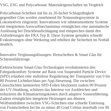
VSG, ESG und Polycarbonat: Materialeigenschaften im Vergleich
Polycarbonat-Scheiben mit bis zu 20-facher Schlagzähigkeit
gegenüber Glas werden zunehmend für Notausstiegssysteme in
Lokomotiven eingesetzt. Innovationen wie rahmenmontierte Systeme
mit integriertem Auswurfmechanismus ermöglichen eine automatische
Auslösung bei Druckbeaufschlagung und entsprechen damit den
Anforderungen der FRA Typ II. Diese Systeme gestatten schnelle
Evakuierungen ohne Werkzeug und erhöhen die Sicherheit im Notfall
deutlich.
Innovative Verglasungslösungen: Heizscheiben & Smart Glas für
Schienenfahrzeuge
Elektrochrome Smart-Glas-Technologien revolutionieren den
Fahrgastkomfort: Systeme auf Basis von Suspended Particle Device
(SPD) erlauben eine stufenlose Regulierung der Transparenz von 0 bis
80 Prozent Lichtdurchlass per App-Steuerung. Die zwischen
Glasschichten laminierten SPD-Folien blockieren zudem 99 Prozent
der UV-Strahlung, schützen das Interieur vor Ausbleichen und
reduzieren die Klimatisierungskosten durch adaptive Sonnenfilterung.
Zudem ermöglichen integrierte Heizungen aus dünnen
Wolframdrähten zwischen VSG-Schichten eine schnelle Enteisung
von Frontscheiben bei bis zu minus 40 Grad Celsius innerhalb von 90