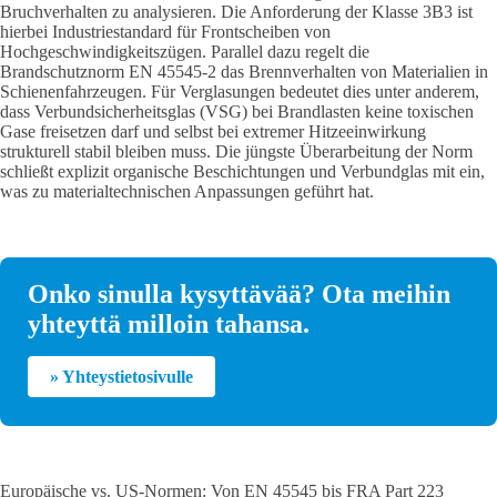
Bruchverhalten zu analysieren. Die Anforderung der Klasse 3B3 ist
hierbei Industriestandard für Frontscheiben von
Hochgeschwindigkeitszügen. Parallel dazu regelt die
Brandschutznorm EN 45545-2 das Brennverhalten von Materialien in
Schienenfahrzeugen. Für Verglasungen bedeutet dies unter anderem,
dass Verbundsicherheitsglas (VSG) bei Brandlasten keine toxischen
Gase freisetzen darf und selbst bei extremer Hitzeeinwirkung
strukturell stabil bleiben muss. Die jüngste Überarbeitung der Norm
schließt explizit organische Beschichtungen und Verbundglas mit ein,
was zu materialtechnischen Anpassungen geführt hat.
Onko sinulla kysyttävää? Ota meihin
yhteyttä milloin tahansa.
» Yhteystietosivulle
Europäische vs. US-Normen: Von EN 45545 bis FRA Part 223