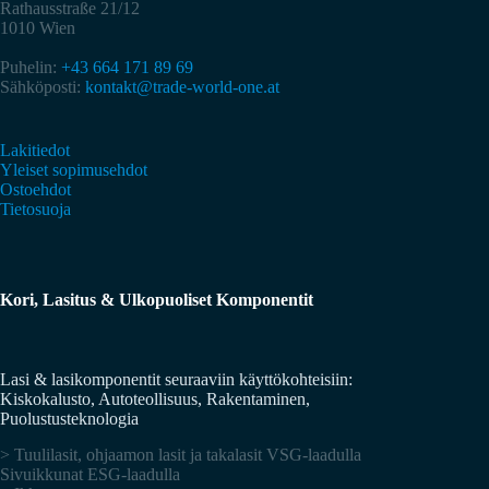
Rathausstraße 21/12
1010 Wien
Puhelin:
+43 664 171 89 69
Sähköposti:
kontakt@trade-world-one.at
Lakitiedot
Yleiset sopimusehdot
Ostoehdot
Tietosuoja
Kori, Lasitus & Ulkopuoliset Komponentit
Lasi & lasikomponentit seuraaviin käyttökohteisiin:
Kiskokalusto, Autoteollisuus, Rakentaminen,
Puolustusteknologia
> Tuulilasit, ohjaamon lasit ja takalasit VSG-laadulla
Sivuikkunat ESG-laadulla