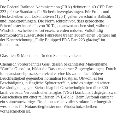
Die Federal Railroad Administration (FRA) definiert in 49 CFR Part
223 präzise Standards für Sicherheitsverglasungen. Für Front- und
Heckscheiben von Lokomotiven (Typ I) gelten verschärfte Ballistik-
und Impaktprüfungen. Die Norm schreibt vor, dass gebrochene
Seitenfenster innerhalb von 30 Tagen auszutauschen sind, während
Windschutzscheiben sofort ersetzt werden müssen. Vollständig
normkonform ausgerüstete Fahrzeuge tragen zudem einen Stempel mit
der Kennzeichnung „Fully Equipped FRA Part 223 glazing“ im
Innenraum.
Glasarten & Materialien für den Schienenverkehr
Chemisch vorgespanntes Glas, dessen bekanntester Markenname
“Gorilla Glass” ist, bildet die Basis moderner Zugverglasungen. Durch
Ionenaustauschprozesse erreicht es eine bis zu achtfach höhere
Bruchfestigkeit gegenüber normalem Floatglas. Obwohl es bei
Beschädigung in längliche Splitter zerfällt, wird es aufgrund seiner
Beständigkeit gegen Steinschlag bei Geschwindigkeiten über 300
km/h verbaut. Verbundsicherheitsglas (VSG) kombiniert dagegen zwei
Glasscheiben mit einer reißfesten PVB-Folie. Beim Aufprall entsteht
ein spinnennetzartiges Bruchmuster bei voller struktureller Integrität –
weshalb es für Notausstiegfenster und Windschutzscheiben
vorgeschrieben ist.