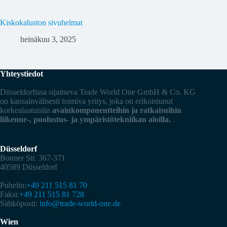
Kiskokaluston sivuhelmat
heinäkuu 3, 2025
Yhteystiedot
Düsseldorfissa sijaitseva Trade World One GmbH & Co. KG
on kansainvälisesti toimiva yritys, joka on erikoistunut
korkealaatuisiin
avainkomponentteihin ja ratkaisuihin
liikenne-, puolustus- ja ympäristötekniikan aloilla.
.
Düsseldorf
Bonner Str. 367-371
40589 Düsseldorf
Puhelin:
+49 211 515 81 70
Faksi:
+49 211 515 81 728
Sähköposti:
info@trade-world-one.de
Wien