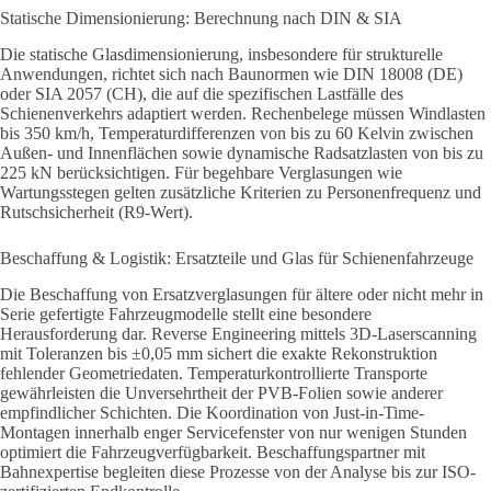
Statische Dimensionierung: Berechnung nach DIN & SIA
Die statische Glasdimensionierung, insbesondere für strukturelle
Anwendungen, richtet sich nach Baunormen wie DIN 18008 (DE)
oder SIA 2057 (CH), die auf die spezifischen Lastfälle des
Schienenverkehrs adaptiert werden. Rechenbelege müssen Windlasten
bis 350 km/h, Temperaturdifferenzen von bis zu 60 Kelvin zwischen
Außen- und Innenflächen sowie dynamische Radsatzlasten von bis zu
225 kN berücksichtigen. Für begehbare Verglasungen wie
Wartungsstegen gelten zusätzliche Kriterien zu Personenfrequenz und
Rutschsicherheit (R9-Wert).
Beschaffung & Logistik: Ersatzteile und Glas für Schienenfahrzeuge
Die Beschaffung von Ersatzverglasungen für ältere oder nicht mehr in
Serie gefertigte Fahrzeugmodelle stellt eine besondere
Herausforderung dar. Reverse Engineering mittels 3D-Laserscanning
mit Toleranzen bis ±0,05 mm sichert die exakte Rekonstruktion
fehlender Geometriedaten. Temperaturkontrollierte Transporte
gewährleisten die Unversehrtheit der PVB-Folien sowie anderer
empfindlicher Schichten. Die Koordination von Just-in-Time-
Montagen innerhalb enger Servicefenster von nur wenigen Stunden
optimiert die Fahrzeugverfügbarkeit. Beschaffungspartner mit
Bahnexpertise begleiten diese Prozesse von der Analyse bis zur ISO-