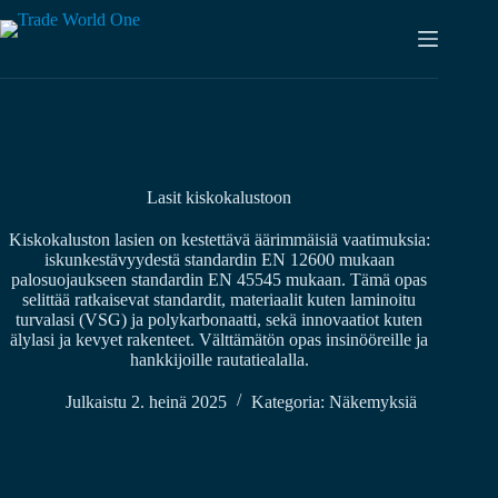
Siirry
sisältöön
Lasit kiskokalustoon
Kiskokaluston lasien on kestettävä äärimmäisiä vaatimuksia:
iskunkestävyydestä standardin EN 12600 mukaan
palosuojaukseen standardin EN 45545 mukaan. Tämä opas
selittää ratkaisevat standardit, materiaalit kuten laminoitu
turvalasi (VSG) ja polykarbonaatti, sekä innovaatiot kuten
älylasi ja kevyet rakenteet. Välttämätön opas insinööreille ja
hankkijoille rautatiealalla.
Julkaistu
2. heinä 2025
Kategoria:
Näkemyksiä