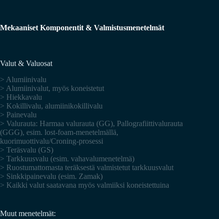
Mekaaniset Komponentit & Valmistusmenetelmät
Valut & Valuosat
> Alumiinivalu
> Alumiinivalut, myös koneistetut
> Hiekkavalu
> Kokillivalu, alumiinikokillivalu
> Painevalu
> Valurauta: Harmaa valurauta (GG), Pallografiittivalurauta
(GGG), esim. lost-foam-menetelmällä,
kuorimuottivalu/Croning-prosessi
> Teräsvalu (GS)
> Tarkkuusvalu (esim. vahavalumenetelmä)
> Ruostumattomasta teräksestä valmistetut tarkkuusvalut
> Sinkkipainevalu (esim. Zamak)
> Kaikki valut saatavana myös valmiiksi koneistettuina
Muut menetelmät: