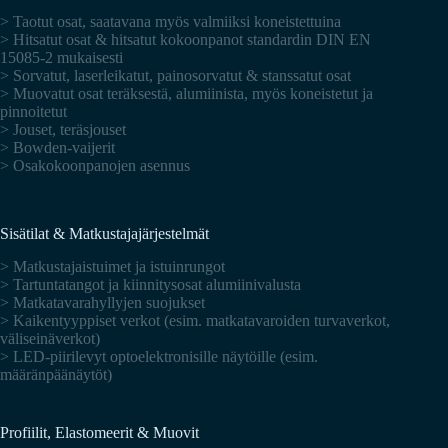
> Taotut osat, saatavana myös valmiiksi koneistettuina
> Hitsatut osat & hitsatut kokoonpanot standardin DIN EN
15085-2 mukaisesti
> Sorvatut, laserleikatut, painosorvatut & stanssatut osat
> Muovatut osat teräksestä, alumiinista, myös koneistetut ja
pinnoitetut
> Jouset, teräsjouset
> Bowden-vaijerit
> Osakokoonpanojen asennus
Sisätilat & Matkustajajärjestelmät
> Matkustajaistuimet ja istuinrungot
> Tartuntatangot ja kiinnitysosat alumiinivalusta
> Matkatavarahyllyjen suojukset
> Kaikentyyppiset verkot (esim. matkatavaroiden turvaverkot,
väliseinäverkot)
> LED-piirilevyt optoelektronisille näytöille (esim.
määränpäänäytöt)
Profiilit, Elastomeerit & Muovit