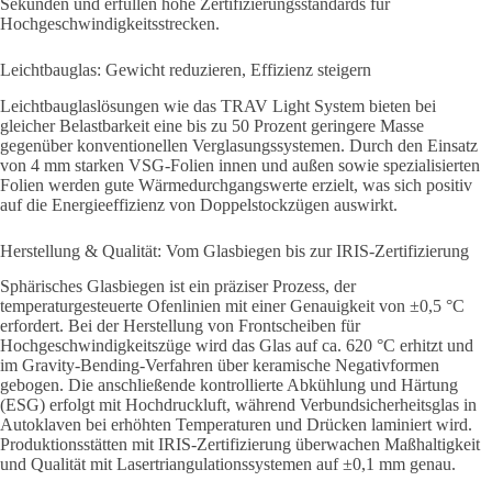
Sekunden und erfüllen hohe Zertifizierungsstandards für
Hochgeschwindigkeitsstrecken.
Leichtbauglas: Gewicht reduzieren, Effizienz steigern
Leichtbauglaslösungen wie das TRAV Light System bieten bei
gleicher Belastbarkeit eine bis zu 50 Prozent geringere Masse
gegenüber konventionellen Verglasungssystemen. Durch den Einsatz
von 4 mm starken VSG-Folien innen und außen sowie spezialisierten
Folien werden gute Wärmedurchgangswerte erzielt, was sich positiv
auf die Energieeffizienz von Doppelstockzügen auswirkt.
Herstellung & Qualität: Vom Glasbiegen bis zur IRIS-Zertifizierung
Sphärisches Glasbiegen ist ein präziser Prozess, der
temperaturgesteuerte Ofenlinien mit einer Genauigkeit von ±0,5 °C
erfordert. Bei der Herstellung von Frontscheiben für
Hochgeschwindigkeitszüge wird das Glas auf ca. 620 °C erhitzt und
im Gravity-Bending-Verfahren über keramische Negativformen
gebogen. Die anschließende kontrollierte Abkühlung und Härtung
(ESG) erfolgt mit Hochdruckluft, während Verbundsicherheitsglas in
Autoklaven bei erhöhten Temperaturen und Drücken laminiert wird.
Produktionsstätten mit IRIS-Zertifizierung überwachen Maßhaltigkeit
und Qualität mit Lasertriangulationssystemen auf ±0,1 mm genau.