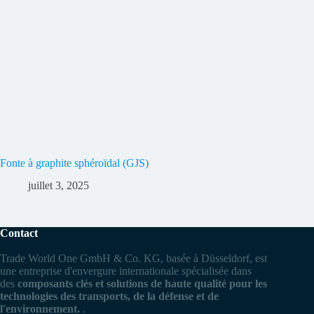
Fonte à graphite sphéroïdal (GJS)
juillet 3, 2025
Contact
Trade World One GmbH & Co. KG, basée à Düsseldorf, est
une entreprise d'envergure internationale spécialisée dans
des
composants clés et solutions de haute qualité pour les
technologies des transports, de la défense et de
l'environnement.
.