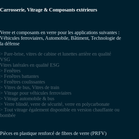
Carrosserie, Vitrage & Composants extérieurs
Verre et composants en verre pour les applications suivantes :
Véhicules ferroviaires, Automobile, Bâtiment, Technologie de
la défense
> Pare-brise, vitres de cabine et lunettes arrière en qualité
VSG
Vitres latérales en qualité ESG
> Fenêtres
> Fenêtres battantes
> Fenêtres coulissantes
> Vitres de bus, Vitres de train
> Vitrage pour véhicules ferroviaires
> Vitrage automobile & bus
> Verre blindé, verre de sécurité, verre en polycarbonate
> Tout vitrage également disponible en version chauffante ou
bombée
Pièces en plastique renforcé de fibres de verre (PRFV)