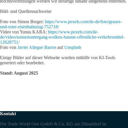
Rechtsverletzungen werden wir derartige Inhalte umgehend entfernen.
Bild- und Quellennachweise
Foto von Simon Berger:
https://www.pexels.com/de-de/foto/grauer-
und-roter-eisenbahnzug-752718/
Video von Yunus KARA:
https://www.pexels.com/de-
de/video/sonnenuntergang-wolken-baume-offentliche-verkehrsmittel-
12628751/
Foto von
Javier Allegue Barros
auf
Unsplash
Einige Bilder auf dieser Webseite wurden mithilfe von KI-Tools
generiert oder bearbeitet.
Stand: August 2025
Kontakt
Die Trade World One GmbH & Co. KG aus Düsseldorf ist