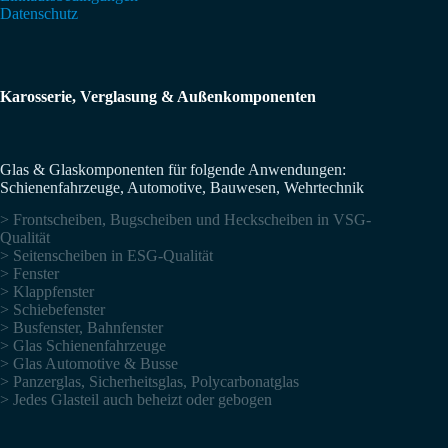
Datenschutz
Karosserie, Verglasung & Außenkomponenten
Glas & Glaskomponenten für folgende Anwendungen:
Schienenfahrzeuge, Automotive, Bauwesen, Wehrtechnik
> Frontscheiben, Bugscheiben und Heckscheiben in VSG-
Qualität
> Seitenscheiben in ESG-Qualität
> Fenster
> Klappfenster
> Schiebefenster
> Busfenster, Bahnfenster
> Glas Schienenfahrzeuge
> Glas Automotive & Busse
> Panzerglas, Sicherheitsglas, Polycarbonatglas
> Jedes Glasteil auch beheizt oder gebogen