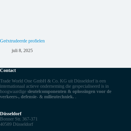
Geëxtrudeerde profielen
juli 8, 2025
Contact
Trade World One GmbH & Co. KG uit Düsseldorf is een
internationaal actieve onderneming die gespecialiseerd is in
hoogwaardige
sleutelcomponenten & oplossingen voor de
verkeers-, defensie- & milieutechniek.
.
Düsseldorf
Bonner Str. 367-371
40589 Düsseldorf