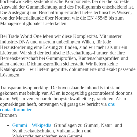
hochentwickelte, systemkritische Komponente, bei der die korrekte
Auswahl der Gummidichtung und des Profilgummis entscheidend ist.
Die Auslegung und Beschaffung erfordert tiefes technisches Wissen,
von der Materialkunde über Normen wie die EN 45545 bis zum
Management globaler Lieferketten.
Bei Trade World One leben wir diese Komplexität. Mit unserer
Industrie-DNA und unserem unbedingten Willen, für jede
Herausforderung eine Lösung zu finden, sind wir mehr als nur ein
Lieferant. Wir sind der technische Beschaffungs-Partner, der Ihre
Betriebsbereitschaft bei Gummiprofilen, Kantenschutzprofilen und
allen anderen Dichtungsprofilen sicherstellt. Wir liefern keine
Katalogware – wir liefern geprüfte, dokumentierte und exakt passende
Lösungen.
Transparantie-opmerking: De bovenstaande inhoud is tot stand
gekomen met behulp van AI en is zorgvuldig gecontroleerd door ons
team. Wij streven ernaar de hoogste kwaliteit te garanderen. Als u
opmerkingen heeft, ontvangen wij graag uw bericht via
ons
contactformulier.
Bronnen
Gummi – Wikipedia
: Grundlagen zu Gummi, Natur- und
Synthesekautschuken, Vulkanisation und
Werkstoffeigenschaften von Gummi.