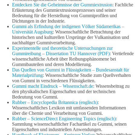
Entdecken Sie die Geheimnisse der Gummiextrusion
: Fachliche
Erläuterung des Gummiextrusionsprozesses und seiner
Bedeutung für die Herstellung von Gummiprofilen und
Dichtungen in der Industrie.
Gummi als Erfindung der indigenen Völker Südamerikas –
Universität Augsburg
: Wissenschaftliche Betrachtung der
historischen und kulturellen Ursprünge der Vulkanisation und
nachhaltiger Gummiverarbeitung.
Experimentelle und theoretische Untersuchungen zur
Gummireibung – Dissertation TU Hannover (PDF)
: Vertiefende
wissenschaftliche Arbeit über Reibungsphänomene bei
Gummibauteilen und deren Modellierung.
Das Quellen von Gummi in Flüssigkeiten – Bundesanstalt für
Materialprüfung
: Wissenschaftliche Studie zum Quellverhalten
von Gummi in verschiedenen Flüssigkeiten.
Gummi macht Eindruck – Wissenschaft.de
: Wissensbeitrag zu
den physikalischen Eigenschaften und der technischen
Bedeutung von Gummi.
Rubber – Encyclopedia Britannica (englisch)
:
Wissenschaftliches Lexikon mit umfassenden Informationen
über die Chemie und Verarbeitung von Gummi.
Rubber – ScienceDirect Engineering Topics (englisch)
:
Sammlung wissenschaftlicher Fachartikel zu Gummi, seinen
Eigenschaften und industriellen Anwendungen.
Handbook of Elastomers – Springer Verlag
: Wissenschaftliches