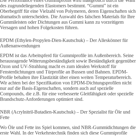
Die Performance eines Gummiprofils wird maßgeblich durch die Wahl
des zugrundeliegenden Elastomers bestimmt. “Gummi” ist ein
Oberbegriff für eine Vielzahl von Polymeren, deren Eigenschaften sich
dramatisch unterscheiden. Die Auswahl des falschen Materials für Ihre
Gummileisten oder Dichtungen aus Gummi kann zu vorzeitigem
Versagen und hohen Folgekosten führen.
EPDM (Ethylen-Propylen-Dien-Kautschuk) – Der Alleskönner für
Außenanwendungen
EPDM ist das Arbeitspferd für Gummiprofile im Außenbereich. Seine
herausragende Witterungsbeständigkeit sowie Beständigkeit gegenüber
Ozon und UV-Strahlung macht es zum idealen Werkstoff für
Fensterdichtungen und Türprofile an Bussen und Bahnen. EPDM-
Profile behalten ihre Elastizität über einen weiten Temperaturbereich.
Wir achten bei der Spezifikation von EPDM-Dichtungsprofilen nicht
nur auf die Basis-Eigenschaften, sondern auch auf spezielle
Compounds, die z.B. für eine verbesserte Gleitfähigkeit oder spezielle
Brandschutz-Anforderungen optimiert sind.
NBR (Acrylnitril-Butadien-Kautschuk) – Der Spezialist für Öle und
Fette
Wo Öle und Fette ins Spiel kommen, sind NBR-Gummidichtungen die
erste Wahl. In der Verkehrstechnik finden sich diese Gummiprofile