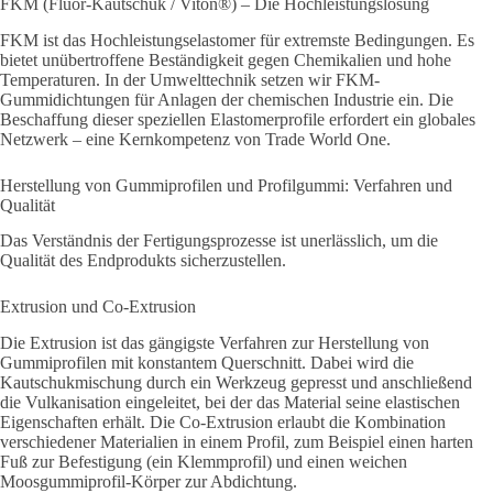
FKM (Fluor-Kautschuk / Viton®) – Die Hochleistungslösung
FKM ist das Hochleistungselastomer für extremste Bedingungen. Es
bietet unübertroffene Beständigkeit gegen Chemikalien und hohe
Temperaturen. In der Umwelttechnik setzen wir FKM-
Gummidichtungen für Anlagen der chemischen Industrie ein. Die
Beschaffung dieser speziellen Elastomerprofile erfordert ein globales
Netzwerk – eine Kernkompetenz von Trade World One.
Herstellung von Gummiprofilen und Profilgummi: Verfahren und
Qualität
Das Verständnis der Fertigungsprozesse ist unerlässlich, um die
Qualität des Endprodukts sicherzustellen.
Extrusion und Co-Extrusion
Die Extrusion ist das gängigste Verfahren zur Herstellung von
Gummiprofilen mit konstantem Querschnitt. Dabei wird die
Kautschukmischung durch ein Werkzeug gepresst und anschließend
die Vulkanisation eingeleitet, bei der das Material seine elastischen
Eigenschaften erhält. Die Co-Extrusion erlaubt die Kombination
verschiedener Materialien in einem Profil, zum Beispiel einen harten
Fuß zur Befestigung (ein Klemmprofil) und einen weichen
Moosgummiprofil-Körper zur Abdichtung.