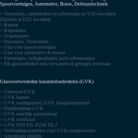
Spoorvoertuigen, Automotive, Bouw, Defensietechniek
> Voorruiten, cabineruiten en achterruiten in VSG-kwaliteit
Zijruiten in ESG-kwaliteit
> Ramen
> Klapramen
> Schuiframen
> Busramen, Treinramen
> Glas voor spoorvoertuigen
> Glas voor automotive & bussen
> Pantserglas, veiligheidsglas, polycarbonaatglas
> Elk glasonderdeel ook verwarmd of gebogen leverbaar
Glasvezelversterkte kunststofonderdelen (GVK)
> Glasvezel GVK
> GVK harsen
> GVK warmgeperst, GVK handgelamineerd
> Handlaminaat GVK
> GVK moeilijk ontvlambaar
> GVK certificaat
> GVK DIN EN 45545 HL2
> Verbindingssystemen voor GVK-componenten
> Aluminium zijskirts