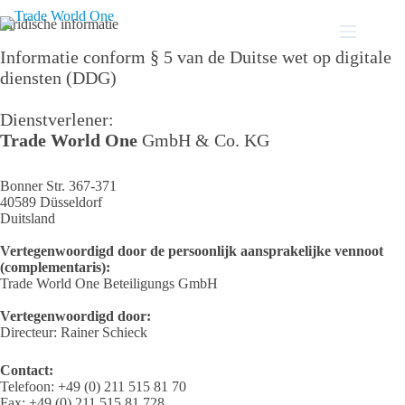
Overslaan
naar
Juridische informatie
inhoud
Informatie conform § 5 van de Duitse wet op digitale
diensten (DDG)
Dienstverlener:
Trade World One
GmbH & Co. KG
Bonner Str. 367-371
40589 Düsseldorf
Duitsland
Vertegenwoordigd door de persoonlijk aansprakelijke vennoot
(complementaris):
Trade World One Beteiligungs GmbH
Vertegenwoordigd door:
Directeur: Rainer Schieck
Contact:
Telefoon: +49 (0) 211 515 81 70
Fax: +49 (0) 211 515 81 728