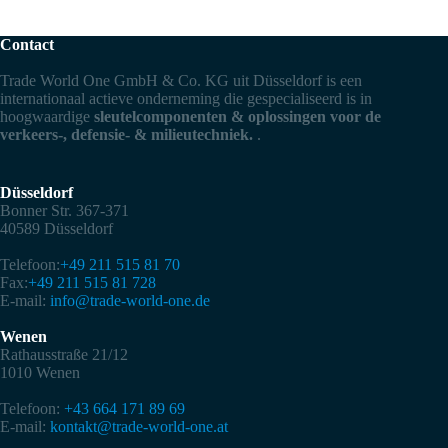
Contact
Trade World One GmbH & Co. KG uit Düsseldorf is een
internationaal actieve onderneming die gespecialiseerd is in
hoogwaardige
sleutelcomponenten & oplossingen voor de
verkeers-, defensie- & milieutechniek.
.
Düsseldorf
Bonner Str. 367-371
40589 Düsseldorf
Telefoon:
+49 211 515 81 70
Fax:
+49 211 515 81 728
E-mail:
info@trade-world-one.de
Wenen
Rathausstraße 21/12
1010 Wenen
Telefoon:
+43 664 171 89 69
E-mail:
kontakt@trade-world-one.at