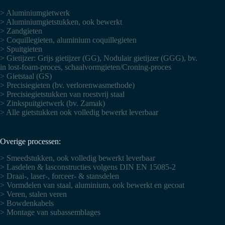
> Aluminiumgietwerk
> Aluminiumgietstukken, ook bewerkt
> Zandgieten
> Coquillegieten, aluminium coquillegieten
> Spuitgieten
> Gietijzer: Grijs gietijzer (GG), Nodulair gietijzer (GGG), bv.
in lost-foam-proces, schaalvormgieten/Croning-proces
> Gietstaal (GS)
> Precisiegieten (bv. verlorenwasmethode)
> Precisiegietstukken van roestvrij staal
> Zinkspuitgietwerk (bv. Zamak)
> Alle gietstukken ook volledig bewerkt leverbaar
Overige processen:
> Smeedstukken, ook volledig bewerkt leverbaar
> Lasdelen & lasconstructies volgens DIN EN 15085-2
> Draai-, laser-, forceer- & stansdelen
> Vormdelen van staal, aluminium, ook bewerkt en gecoat
> Veren, stalen veren
> Bowdenkabels
> Montage van subassemblages