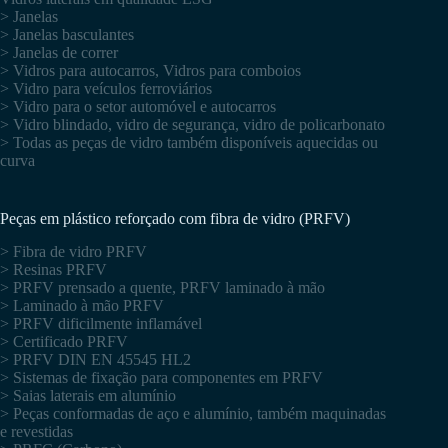
> Janelas
> Janelas basculantes
> Janelas de correr
> Vidros para autocarros, Vidros para comboios
> Vidro para veículos ferroviários
> Vidro para o setor automóvel e autocarros
> Vidro blindado, vidro de segurança, vidro de policarbonato
> Todas as peças de vidro também disponíveis aquecidas ou
curva
Peças em plástico reforçado com fibra de vidro (PRFV)
> Fibra de vidro PRFV
> Resinas PRFV
> PRFV prensado a quente, PRFV laminado à mão
> Laminado à mão PRFV
> PRFV dificilmente inflamável
> Certificado PRFV
> PRFV DIN EN 45545 HL2
> Sistemas de fixação para componentes em PRFV
> Saias laterais em alumínio
> Peças conformadas de aço e alumínio, também maquinadas
e revestidas