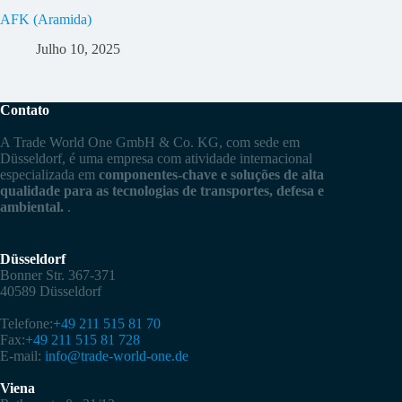
AFK (Aramida)
Julho 10, 2025
Contato
A Trade World One GmbH & Co. KG, com sede em
Düsseldorf, é uma empresa com atividade internacional
especializada em
componentes-chave e soluções de alta
qualidade para as tecnologias de transportes, defesa e
ambiental.
.
Düsseldorf
Bonner Str. 367-371
40589 Düsseldorf
Telefone:
+49 211 515 81 70
Fax:
+49 211 515 81 728
E-mail:
info@trade-world-one.de
Viena