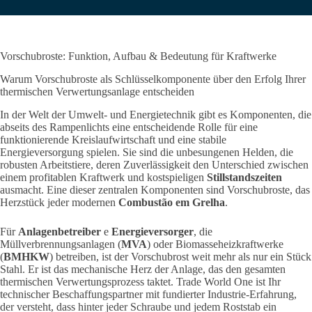
Vorschubroste: Funktion, Aufbau & Bedeutung für Kraftwerke
Warum Vorschubroste als Schlüsselkomponente über den Erfolg Ihrer
thermischen Verwertungsanlage entscheiden
In der Welt der Umwelt- und Energietechnik gibt es Komponenten, die
abseits des Rampenlichts eine entscheidende Rolle für eine
funktionierende Kreislaufwirtschaft und eine stabile
Energieversorgung spielen. Sie sind die unbesungenen Helden, die
robusten Arbeitstiere,
deren Zuverlässigkeit den Unterschied zwischen
einem profitablen Kraftwerk und kostspieligen
Stillstandszeiten
ausmacht. Eine dieser zentralen Komponenten sind Vorschubroste, das
Herzstück jeder modernen
Combustão em Grelha
.
Für
Anlagenbetreiber
e
Energieversorger
, die
Müllverbrennungsanlagen (
MVA
) oder Biomasseheizkraftwerke
(
BMHKW
) betreiben, ist der Vorschubrost weit mehr als nur ein Stück
Stahl.
Er ist das mechanische Herz der Anlage, das den gesamten
thermischen Verwertungsprozess taktet. Trade World One ist Ihr
technischer Beschaffungspartner mit fundierter Industrie-Erfahrung,
der versteht, dass hinter jeder Schraube und jedem Roststab ein