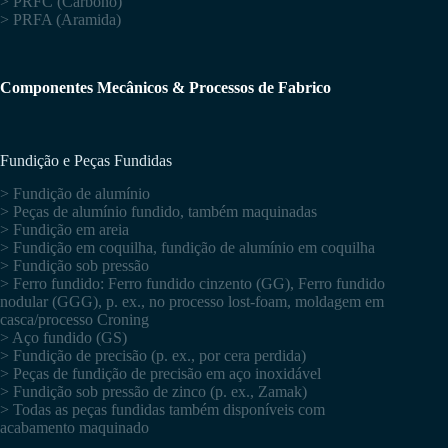
> PRFC (Carbono)
> PRFA (Aramida)
Componentes Mecânicos & Processos de Fabrico
Fundição e Peças Fundidas
> Fundição de alumínio
> Peças de alumínio fundido, também maquinadas
> Fundição em areia
> Fundição em coquilha, fundição de alumínio em coquilha
> Fundição sob pressão
> Ferro fundido: Ferro fundido cinzento (GG), Ferro fundido
nodular (GGG), p. ex., no processo lost-foam, moldagem em
casca/processo Croning
> Aço fundido (GS)
> Fundição de precisão (p. ex., por cera perdida)
> Peças de fundição de precisão em aço inoxidável
> Fundição sob pressão de zinco (p. ex., Zamak)
> Todas as peças fundidas também disponíveis com
acabamento maquinado