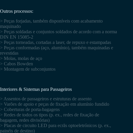
Outros processos:
> Peças forjadas, também disponíveis com acabamento
maquinado
> Peças soldadas e conjuntos soldados de acordo com a norma
DIN EN 15085-2
> Peças torneadas, cortadas a laser, de repuxo e estampadas
> Peças conformadas (aço, alumínio), também maquinadas e
revestidas
> Molas, molas de aço
> Cabos Bowden
> Montagem de subconjuntos
Interiores & Sistemas para Passageiros
> Assentos de passageiros e estruturas de assento
> Varões de apoio e peças de fixação em alumínio fundido
> Coberturas de porta-bagagens
> Redes de todos os tipos (p. ex., redes de fixação de
bagagem, redes divisórias)
> Placas de circuito LED para ecrãs optoeletrónicos (p. ex.,
painéis de destino)