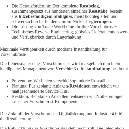
Die Herausforderung: Der komplette
Rostbelag,
zusammengesetzt aus hunderten einzelner
Roststäbe
, besteht
aus
hitzebeständigem Stahlguss
, meist hochlegierten und
schwer zu beschaffenden Chrom-Nickel-
Legierungen
.
Die Lösung von Trade World One für Ihre Vorschubroste:
Technisches Reverse Engineering, globales Lieferantennetzwerk
und Verfügbarkeit durch Lagerhaltung.
Maximale Verfügbarkeit durch moderne Instandhaltung für
Vorschubroste
Die Lebensdauer eines Vorschubrostes wird maßgeblich
durch ein
intelligentes Management von
Verschleiß
e
Instandhaltung
bestimmt.
Prävention: Wir bieten verschleißoptimierte Roststäbe.
Planung:
Für geplante Anlagen-
Revisionen
entwickeln wir
maßgeschneiderte Service-Kits.
Reaktion: Bei akuten Ausfällen realisieren wir Notlieferungen
kritischer Vorschubrost-Komponenten.
Die Zukunft der Vorschubroste: Digitalisierung und Industrie 4.0 für
die Rostfeuerung
Die Entwicklung des Vorschubrostes steht nicht still. Die Integration