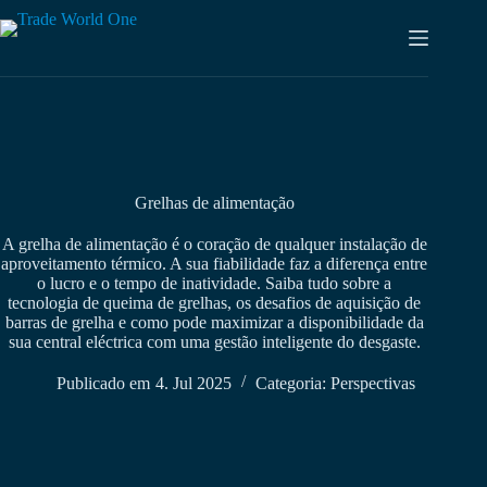
Saltar
para
o
conteúdo
Grelhas de alimentação
A grelha de alimentação é o coração de qualquer instalação de
aproveitamento térmico. A sua fiabilidade faz a diferença entre
o lucro e o tempo de inatividade. Saiba tudo sobre a
tecnologia de queima de grelhas, os desafios de aquisição de
barras de grelha e como pode maximizar a disponibilidade da
sua central eléctrica com uma gestão inteligente do desgaste.
Publicado em
4. Jul 2025
Categoria:
Perspectivas