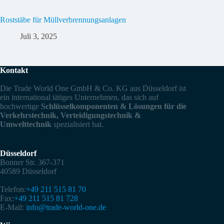
Rost­stäbe für Müll­ver­brennungs­anlagen
Juli 3, 2025
Kontakt
Die Trade World One GmbH & Co. KG aus Düsseldorf ist
ein international tätiges Unternehmen, das sich auf
hochwertige
Schlüsselkomponenten & Lösungen für die
Verkehrstechnik, Verteidigungstechnik &
Umwelttechnik
spezialisiert hat.
Düsseldorf
Bonner Str. 367-371
40589 Düsseldorf
Telefon:
+49 211 515 81 70
Fax:
+49 211 515 81 728
E-Mail:
info@trade-world-one.de