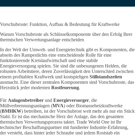
Vorschubroste: Funktion, Aufbau & Bedeutung für Kraftwerke
Warum Vorschubroste als Schlüsselkomponente über den Erfolg Ihrer
thermischen Verwertungsanlage entscheiden
In der Welt der Umwelt- und Energietechnik gibt es Komponenten, die
abseits des Rampenlichts eine entscheidende Rolle für eine
funktionierende Kreislaufwirtschaft und eine stabile
Energieversorgung spielen. Sie sind die unbesungenen Helden, die
robusten Arbeitstiere,
deren Zuverlässigkeit den Unterschied zwischen
einem profitablen Kraftwerk und kostspieligen
Stillstandszeiten
ausmacht. Eine dieser zentralen Komponenten sind Vorschubroste, das
Herzstück jeder modernen
Rostfeuerung
.
Für
Anlagenbetreiber
und
Energieversorger
, die
Müllverbrennungsanlagen (
MVA
) oder Biomasseheizkraftwerke
(
BMHKW
) betreiben, ist der Vorschubrost weit mehr als nur ein Stück
Stahl.
Er ist das mechanische Herz der Anlage, das den gesamten
thermischen Verwertungsprozess taktet. Trade World One ist Ihr
technischer Beschaffungspartner mit fundierter Industrie-Erfahrung,
der versteht, dass hinter jeder Schraube und jedem Roststab ein