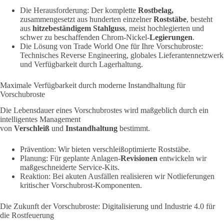
Die Herausforderung: Der komplette
Rostbelag,
zusammengesetzt aus hunderten einzelner
Roststäbe
, besteht
aus
hitzebeständigem Stahlguss
, meist hochlegierten und
schwer zu beschaffenden Chrom-Nickel-
Legierungen
.
Die Lösung von Trade World One für Ihre Vorschubroste:
Technisches Reverse Engineering, globales Lieferantennetzwerk
und Verfügbarkeit durch Lagerhaltung.
Maximale Verfügbarkeit durch moderne Instandhaltung für
Vorschubroste
Die Lebensdauer eines Vorschubrostes wird maßgeblich
durch ein
intelligentes Management
von
Verschleiß
und
Instandhaltung
bestimmt.
Prävention: Wir bieten verschleißoptimierte Roststäbe.
Planung:
Für geplante Anlagen-
Revisionen
entwickeln wir
maßgeschneiderte Service-Kits.
Reaktion: Bei akuten Ausfällen realisieren wir Notlieferungen
kritischer Vorschubrost-Komponenten.
Die Zukunft der Vorschubroste: Digitalisierung und Industrie 4.0 für
die Rostfeuerung