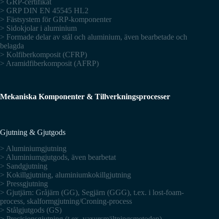
> GRP-certifikat
> GRP DIN EN 45545 HL2
> Fästsystem för GRP-komponenter
> Sidokjolar i aluminium
> Formade delar av stål och aluminium, även bearbetade och
belagda
> Kolfiberkomposit (CFRP)
> Aramidfiberkomposit (AFRP)
Mekaniska Komponenter & Tillverkningsprocesser
Gjutning & Gjutgods
> Aluminiumgjutning
> Aluminiumgjutgods, även bearbetat
> Sandgjutning
> Kokillgjutning, aluminiumkokillgjutning
> Pressgjutning
> Gjutjärn: Gråjärn (GG), Segjärn (GGG), t.ex. i lost-foam-
process, skalformgjutning/Croning-process
> Stålgjutgods (GS)
> Precisionsgjutning (t.ex. vaxursmältningsmetoden)