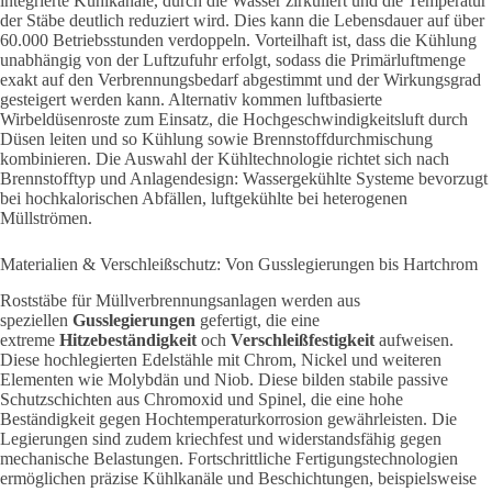
integrierte Kühlkanäle, durch die Wasser zirkuliert und die Temperatur
der Stäbe deutlich reduziert wird. Dies kann die Lebensdauer auf über
60.000 Betriebsstunden verdoppeln. Vorteilhaft ist, dass die Kühlung
unabhängig von der Luftzufuhr erfolgt, sodass die Primärluftmenge
exakt auf den Verbrennungsbedarf abgestimmt und der Wirkungsgrad
gesteigert werden kann. Alternativ kommen luftbasierte
Wirbeldüsenroste zum Einsatz, die Hochgeschwindigkeitsluft durch
Düsen leiten und so Kühlung sowie Brennstoffdurchmischung
kombinieren. Die Auswahl der Kühltechnologie richtet sich nach
Brennstofftyp und Anlagendesign: Wassergekühlte Systeme bevorzugt
bei hochkalorischen Abfällen, luftgekühlte bei heterogenen
Müllströmen.
Materialien & Verschleißschutz: Von Gusslegierungen bis Hartchrom
Roststäbe für Müllverbrennungsanlagen werden aus
speziellen
Gusslegierungen
gefertigt, die eine
extreme
Hitzebeständigkeit
och
Verschleißfestigkeit
aufweisen.
Diese hochlegierten Edelstähle mit Chrom, Nickel und weiteren
Elementen
wie Molybdän und Niob. Diese bilden stabile passive
Schutzschichten aus Chromoxid und Spinel, die eine hohe
Beständigkeit gegen Hochtemperaturkorrosion gewährleisten. Die
Legierungen sind zudem kriechfest und widerstandsfähig gegen
mechanische Belastungen. Fortschrittliche Fertigungstechnologien
ermöglichen präzise Kühlkanäle und Beschichtungen, beispielsweise