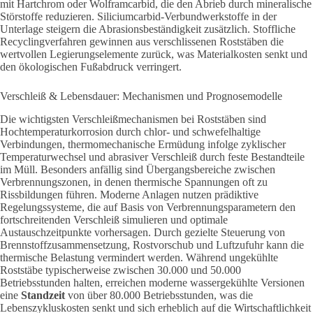
mit Hartchrom oder Wolframcarbid, die den Abrieb durch mineralische
Störstoffe reduzieren. Siliciumcarbid-Verbundwerkstoffe in der
Unterlage steigern die Abrasionsbeständigkeit zusätzlich. Stoffliche
Recyclingverfahren gewinnen aus verschlissenen Roststäben die
wertvollen Legierungselemente zurück, was Materialkosten senkt und
den ökologischen Fußabdruck verringert.
Verschleiß & Lebensdauer: Mechanismen und Prognosemodelle
Die wichtigsten Verschleißmechanismen bei Roststäben sind
Hochtemperaturkorrosion durch chlor- und schwefelhaltige
Verbindungen, thermomechanische Ermüdung infolge zyklischer
Temperaturwechsel und abrasiver Verschleiß durch feste Bestandteile
im Müll. Besonders anfällig sind Übergangsbereiche zwischen
Verbrennungszonen, in denen thermische Spannungen oft zu
Rissbildungen führen. Moderne Anlagen nutzen prädiktive
Regelungssysteme, die auf Basis von Verbrennungsparametern den
fortschreitenden Verschleiß simulieren und optimale
Austauschzeitpunkte vorhersagen. Durch gezielte Steuerung von
Brennstoffzusammensetzung, Rostvorschub und Luftzufuhr kann die
thermische Belastung vermindert werden. Während ungekühlte
Roststäbe typischerweise zwischen 30.000 und 50.000
Betriebsstunden halten,
erreichen moderne wassergekühlte Versionen
eine
Standzeit
von über 80.000 Betriebsstunden, was die
Lebenszykluskosten senkt und sich erheblich auf die Wirtschaftlichkeit