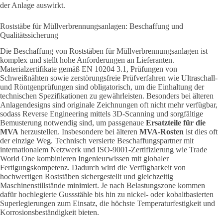
der Anlage auswirkt.
Roststäbe für Müllverbrennungsanlagen: Beschaffung und
Qualitätssicherung
Die Beschaffung von Roststäben für Müllverbrennungsanlagen ist
komplex und stellt hohe Anforderungen an Lieferanten.
Materialzertifikate gemäß EN 10204 3.1, Prüfungen von
Schweißnähten sowie zerstörungsfreie Prüfverfahren wie Ultraschall-
und Röntgenprüfungen sind obligatorisch, um die Einhaltung der
technischen Spezifikationen zu gewährleisten. Besonders bei älteren
Anlagendesigns sind originale Zeichnungen oft nicht mehr verfügbar,
s
odass Reverse Engineering mittels 3D-Scanning und sorgfältige
Bemusterung notwendig sind, um passgenaue
Ersatzteile für die
MVA
herzustellen. Insbesondere bei älteren
MVA-Rosten
ist dies oft
der einzige Weg.
Technisch versierte Beschaffungspartner mit
internationalem Netzwerk und ISO-9001-Zertifizierung wie Trade
World One kombinieren Ingenieurwissen mit globaler
Fertigungskompetenz. Dadurch wird die Verfügbarkeit von
hochwertigen Roststäben sichergestellt und gleichzeitig
Maschinenstillstände minimiert. Je nach Belastungszone kommen
dafür hochlegierte Gussstähle bis hin zu nickel- oder kobaltbasierten
Superlegierungen zum Einsatz, die höchste Temperaturfestigkeit und
Korrosionsbeständigkeit bieten.