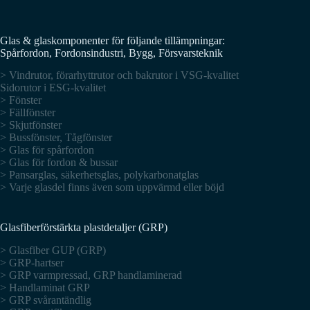
Glas & glaskomponenter för följande tillämpningar:
Spårfordon, Fordonsindustri, Bygg, Försvarsteknik
> Vindrutor, förarhyttrutor och bakrutor i VSG-kvalitet
Sidorutor i ESG-kvalitet
> Fönster
> Fällfönster
> Skjutfönster
> Bussfönster, Tågfönster
> Glas för spårfordon
> Glas för fordon & bussar
> Pansarglas, säkerhetsglas, polykarbonatglas
> Varje glasdel finns även som uppvärmd eller böjd
Glasfiberförstärkta plastdetaljer (GRP)
> Glasfiber GUP (GRP)
> GRP-hartser
> GRP varmpressad, GRP handlaminerad
> Handlaminat GRP
> GRP svårantändlig