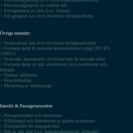
> Precisionsgjutgods av rostfritt stål
> Pressgjutning av zink (t.ex. Zamak)
> Allt gjutgods kan även levereras färdigbearbetat
Övriga metoder:
> Smidesdelar, kan även levereras färdigbearbetade
> Svetsade delar & svetsade konstruktioner enligt DIN EN
15085-2
> Svarvade, laserskurna, trycksvarvade & stansade delar
> Formade delar av stål, aluminium, även bearbetade och
belagda
> Fjädrar, stålfjädrar
> Bowdenkablar
> Montering av delmontage
Interiör & Passagerarsystem
> Passagerarsäten och sätesramar
> Hållstänger och fästelement av gjuten aluminium
> Täckpaneler för bagagehyllor
> Nät av alla slag (t.ex. bagagesäkringsnät, skiljenät)