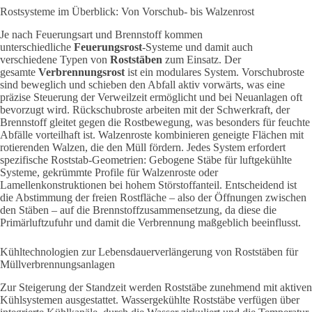
Rostsysteme im Überblick: Von Vorschub- bis Walzenrost
Je nach Feuerungsart und Brennstoff kommen
unterschiedliche
Feuerungsrost
-Systeme und damit auch
verschiedene Typen von
Roststäben
zum Einsatz. Der
gesamte
Verbrennungsrost
ist ein modulares System.
Vorschubroste
sind beweglich und schieben den Abfall aktiv vorwärts, was eine
präzise Steuerung der Verweilzeit ermöglicht und bei Neuanlagen oft
bevorzugt wird. Rückschubroste arbeiten mit der Schwerkraft, der
Brennstoff gleitet gegen die Rostbewegung, was besonders für feuchte
Abfälle vorteilhaft ist. Walzenroste kombinieren geneigte Flächen mit
rotierenden Walzen, die den Müll fördern. Jedes System erfordert
spezifische Roststab-Geometrien: Gebogene Stäbe für luftgekühlte
Systeme, gekrümmte Profile für Walzenroste oder
Lamellenkonstruktionen bei hohem Störstoffanteil. Entscheidend ist
die Abstimmung der freien Rostfläche – also der Öffnungen zwischen
den Stäben – auf die Brennstoffzusammensetzung, da diese die
Primärluftzufuhr und damit die Verbrennung maßgeblich beeinflusst.
Kühltechnologien zur Lebensdauerverlängerung von Roststäben für
Müllverbrennungsanlagen
Zur Steigerung der Standzeit werden Roststäbe zunehmend mit aktiven
Kühlsystemen ausgestattet. Wassergekühlte Roststäbe verfügen über