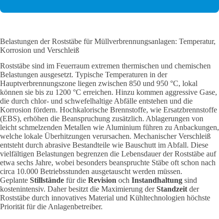
Belastungen der Roststäbe für Müllverbrennungsanlagen: Temperatur,
Korrosion und Verschleiß
Roststäbe sind im Feuerraum extremen thermischen und chemischen
Belastungen ausgesetzt. Typische Temperaturen in der
Hauptverbrennungszone liegen zwischen 850 und 950 °C, lokal
können sie bis zu 1200 °C erreichen. Hinzu kommen aggressive Gase,
die durch chlor- und schwefelhaltige Abfälle entstehen und die
Korrosion fördern. Hochkalorische Brennstoffe, wie Ersatzbrennstoffe
(EBS), erhöhen die Beanspruchung zusätzlich. Ablagerungen von
leicht schmelzenden Metallen wie Aluminium führen zu Anbackungen,
welche lokale Überhitzungen verursachen. Mechanischer Verschleiß
entsteht durch abrasive Bestandteile wie Bauschutt im Abfall. Diese
vielfältigen Belastungen begrenzen die Lebensdauer der Roststäbe auf
etwa sechs Jahre, wobei besonders beanspruchte Stäbe oft schon nach
circa 10.000 Betriebsstunden ausgetauscht werden müssen.
Geplante
Stillstände
für die
Revision
och
Instandhaltung
sind
kostenintensiv. Daher besitzt die Maximierung der
Standzeit
der
Roststäbe durch innovatives Material und Kühltechnologien höchste
Priorität für die Anlagenbetreiber.