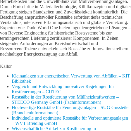
Betriebskosten und die Umweltbilanz von Müllverbrennungsanlagen.
Durch Fortschritte in Materialtechnologie, Kühlkonzepten und digitaler
Fertigung steigen Standzeiten und Zuverlässigkeit kontinuierlich. Die
Beschaffung anspruchsvoller Roststäbe erfordert tiefes technisches
Verständnis, intensiven Erfahrungsaustausch und globale Vernetzung.
Experten wie Trade World One bieten ingenieurgetriebene Lösungen –
von Reverse Engineering für historische Rostsysteme bis zur
termingerechten Lieferung zertifizierter Komponenten. In Zeiten
steigender Anforderungen an Kreislaufwirtschaft und
Ressourceneffizienz entwickeln sich Roststäbe zu Innovationstreibern
nachhaltiger Energieerzeugung aus Abfall.
Källor
Kleinanlagen zur energetischen Verwertung von Abfällen – KIT
Bibliothek
Vergleich und Entwicklung innovativer Regelungen für
Rostfeuerungen – CUTEC
Roststäbe in der Rostfeuerung von Müllheizkraftwerken –
STEECO Germany GmbH (Fachinformationen)
Hochwertige Roststäbe für Feuerungsanlagen – SUG Gussteile
(Brancheninformationen)
Individuelle und optimierte Roststäbe für Verbrennungsanlagen
– WVT Breiding GmbH
Wissenschaftliche Artikel zur Rostfeuerung in