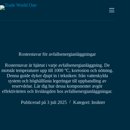
Hoppa
till
innehåll
Rosterstavar för avfallsenergianläggningar
Rosterstavar är hjärtat i varje avfallsenergianläggning. De
motstår temperaturer upp till 1000 °C, korrosion och nötning.
Denna guide dyker djupt in i tekniken: från vattenkylda
system och höghållfasta legeringar till upphandling av
reservdelar. Lär dig hur dessa komponenter avgör
effektiviteten och livslängden hos avfallsenergianläggningar.
Publicerad på
3 juli 2025
Kategori:
Insikter