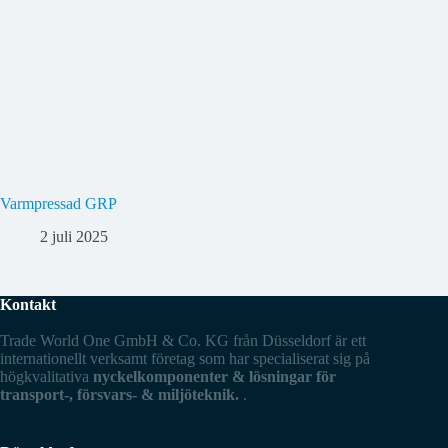
Varmpressad GRP
2 juli 2025
Kontakt
Trade World One GmbH & Co. KG från Düsseldorf är ett
internationellt verksamt företag som har specialiserat sig på
högkvalitativa
nyckelkomponenter & lösningar för
transport-, försvars- & miljöteknik.
.