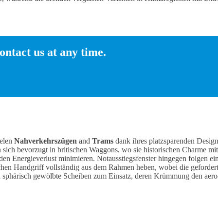
ontact us at any time.
ielen
Nahverkehrszügen
and
Trams
dank ihres platzsparenden Desig
n sich bevorzugt in britischen Waggons, wo sie historischen Charme m
 den Energieverlust minimieren. Notausstiegsfenster hingegen folgen ein
infachen Handgriff vollständig aus dem Rahmen heben, wobei die gefo
n sphärisch gewölbte Scheiben zum Einsatz, deren Krümmung den aerod