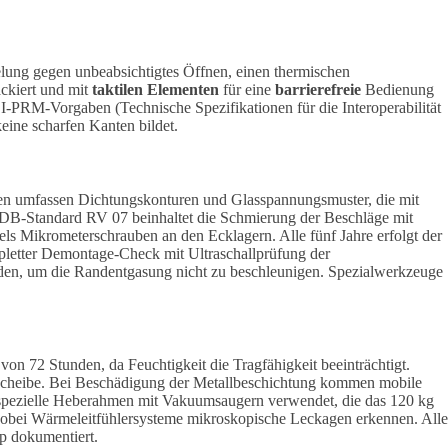
lung gegen unbeabsichtigtes Öffnen, einen thermischen
ackiert und mit
taktilen Elementen
für eine
barrierefreie
Bedienung
PRM-Vorgaben (Technische Spezifikationen für die Interoperabilität
eine scharfen Kanten bildet.
ollen umfassen Dichtungskonturen und Glasspannungsmuster, die mit
h DB-Standard RV 07 beinhaltet die Schmierung der Beschläge mit
ls Mikrometerschrauben an den Ecklagern. Alle fünf Jahre erfolgt der
letter Demontage-Check mit Ultraschallprüfung der
den, um die Randentgasung nicht zu beschleunigen. Spezialwerkzeuge
n 72 Stunden, da Feuchtigkeit die Tragfähigkeit beeinträchtigt.
Scheibe. Bei Beschädigung der Metallbeschichtung kommen mobile
spezielle Heberahmen mit Vakuumsaugern verwendet, die das 120 kg
wobei Wärmeleitfühlersysteme mikroskopische Leckagen erkennen. Alle
p dokumentiert.