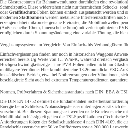
Die Glasrezepturen für Bahnanwendungen durchliefen eine revolutionär
Schmelzpunkt.
Diese widerstehen nicht nur thermischen Schocks, sonde
oder
Graffitischutz
-Folien können einfach ausgetauscht werden und sc
modernen
Stadtbahnen
werden metallische Interferenzschriften aus Si
erzeugen dabei mikrometergenaue Freiraster, die Mobilfunkwellen pen
(Außenscheibe 10mm, Innenscheibe 6mm) mit verlustoptimierten PVB-
ermöglichen durch Spannungsänderung eine variable Tönung, die blen
Verglasungssysteme im Vergleich: Von Einfach- bis Verbundgläsern fü
Einfachverglasungen finden nur noch in historischen Waggons Anwen
erreichen bereits Ug-Werte von 1.1 W/m²K, während dreifach verglas
Hochgeschwindigkeitszüge – ihre PVB-Folien halten nicht nur Glasfr
multilayere Verbünde: Hier kombiniert eine 13.26 mm dicke ESG-Auß
im städtischen Betrieb, etwa bei Notbremsungen oder Vibrationen, siche
beschlagfreie Sicht auch bei extremen Temperaturgradienten garantiere
Normen, Prüfverfahren & Sicherheitsstandards nach DIN, EBA & TSI
Die DIN EN 14752 definiert die fundamentalen Sicherheitsanforderungen
Energie beim Schließen. Notausstiegsfenster unterliegen zusätzlich
vorschreibt. Bei diesem Spannungstest werden reale Bruchversuche m
Mobilfunkdurchlässigkeit gelten die TSI-Spezifikationen (Technische S
Anforderungen folgen der Schallschutzklasse 4 nach DIN 4109, die e
Pendelschlagversuche mit 50 kg Prüfkörpern sowie 200.000 Lastwech