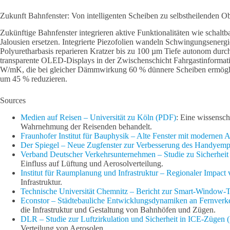
Zukunft Bahnfenster: Von intelligenten Scheiben zu selbstheilenden O
Zukünftige Bahnfenster integrieren aktive Funktionalitäten wie schal
Jalousien ersetzen. Integrierte Piezofolien wandeln Schwingungsenerg
Polyuretharbasis reparieren Kratzer bis zu 100 µm Tiefe autonom dur
transparente OLED-Displays in der Zwischenschicht Fahrgastinformati
W/mK, die bei gleicher Dämmwirkung 60 % dünnere Scheiben ermöglic
um 45 % reduzieren.
Sources
Medien auf Reisen – Universität zu Köln (PDF)
: Eine wissensch
Wahrnehmung der Reisenden behandelt.
Fraunhofer Institut für Bauphysik – Alte Fenster mit modernen 
Der Spiegel – Neue Zugfenster zur Verbesserung des Handyem
Verband Deutscher Verkehrsunternehmen – Studie zu Sicherhei
Einfluss auf Lüftung und Aerosolverteilung.
Institut für Raumplanung und Infrastruktur – Regionaler Impac
Infrastruktur.
Technische Universität Chemnitz – Bericht zur Smart-Window-
Econstor – Städtebauliche Entwicklungsdynamiken an Fernver
die Infrastruktur und Gestaltung von Bahnhöfen und Zügen.
DLR – Studie zur Luftzirkulation und Sicherheit in ICE-Zügen
Verteilung von Aerosolen.