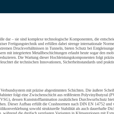
lle dar – sie sind komplexe technologische Komponenten, die entscheid
iser Fertigungstechnik und erfüllen dabei strenge internationale Norm
extremen Druckverhältnissen in Tunneln, bieten Schutz bei Entgleisun
sern mit integrierten Metallbeschichtungen erlaubt heute sogar den mo
duzieren. Die Wartung dieser Hochleistungskomponenten folgt präzisen
eleuchtet die technischen Innovationen, Sicherheitsstandards und prakt
es Verbundsystem mit präzise abgestimmten Schichten. Die äußere Schei
hinter folgt eine Zwischenschicht aus reißfestem Polyvinylbutyral (PVB)
s (VSG),
dessen Kunststofflamination zusätzlichen Durchwurfschutz bie
hen.
Dieser Aufbau erfüllt die Crashnormen nach DIN EN 14752 und wid
ikonverklebung sowohl strukturelle Stabilität als auch dauerhafte Dich
b, während die dreifach verglasten Varianten in Klimaregionen mit E