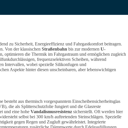
end zu Sicherheit, Energieeffizienz und Fahrgastkomfort beitragen.
en.
Von der klassischen
Straßenbahn
bis zur modernen
U-
gen, optimieren die Thermik im Fahrgastraum und ermöglichen zugleich
bilfunkdurchlässigen, frequenzselektiven Scheiben, während
 Intervallen, wobei spezielle Silikonfugen und
ischen Aspekte hinter diesen unscheinbaren, aber lebenswichtigen
be besteht aus thermisch vorgespanntem Einscheibensicherheitsglas
, die als Splitterschutzfolie fungiert und die Glasreste
tet und eine hohe
Vandalismusresistenz
sicherstellt. Oft werden hier
ersteht selbst bei 300 km/h auftretenden Steinschlägen. Spezielle
tigkeit gegen Regen und Zugluft gewährleistet. Integrierte
xtremtemperaturen zusätzliche Dämmwerte durch Edelgasfüllungen