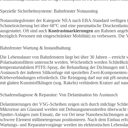
Spezielle Sicherheitssysteme: Bahnfenster Notausstieg
Notausstiegsfenster der Kategorie NEA nach EBA-Standard verfügen ü
Schmelzsicherung bei über 68°C und eine pneumatische Druckentlastu
ausgestattet. Oft sind auch
Kontrastmarkierungen
am Rahmen angebrac
bezüglich Personen mit eingeschränkter Mobilität) zu verbessern.
Die V
Bahnfenster Wartung & Instandhaltung
Die Lebensdauer von Bahnfenstern liegt bei über 30 Jahren – erreicht
Polarisationsfiltern untersucht werden. Wöchentlich werden Schließk
temperaturstabilem PTFE-Spray, die Behandlung der Dichtungen mit UV-
Austausch der äußeren Silikonfuge mit speziellen Zwei-Komponenten-
Klebeverbindungen erforderlich. Die Reinigung darf nur mit pH-neut
mit glatten Kunststoffklingen (sog. Rakeln) verhindern Kratzer auf na
Schadensdiagnose & Reparatur: Von Delamination bis Austausch
Delaminierungen der VSG-Scheiben zeigen sich durch milchige Schliere
Mikrorisse am Glasrand werden mit Dehnungsmessstreifen überwacht 
Sputter-Anlagen zum Einsatz, die vor Ort neue Nanobeschichtungen a
schwere Element millimetergenau positionieren. Nach dem Einbau erf
Wartungs- und Reparaturvorgänge werden im elektronischen Lebenslau