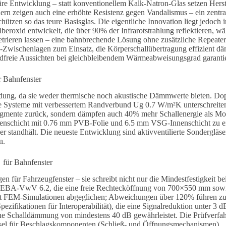
e Entwicklung – statt konventionellem Kalk-Natron-Glas setzen Herstel
rn zeigen auch eine erhöhte Resistenz gegen Vandalismus – ein zentral
hützen so das teure Basisglas.
Die eigentliche Innovation liegt jedoch
lberoxid entwickelt
, die über 90% der Infrarotstrahlung reflektieren, w
etrieren lassen – eine bahnbrechende Lösung ohne zusätzliche Repeat
Zwischenlagen zum Einsatz, die Körperschallübertragung effizient d
dfreie Aussichten bei gleichbleibendem Wärmeabweisungsgrad garantie
r Bahnfenster
dung, da sie weder thermische noch akustische Dämmwerte bieten. D
te Systeme mit verbessertem Randverbund Ug 0.7 W/m²K unterschreiten
agmente zurück, sondern dämpfen auch 40% mehr Schallenergie als Mo
enschicht mit 0.76 mm PVB-Folie und 6.5 mm VSG-Innenschicht zu ei
r standhält. Die neueste Entwicklung sind aktivventilierte Sondergläse
n.
 für Bahnfenster
 für Fahrzeugfenster – sie schreibt nicht nur die Mindestfestigkeit b
 der EBA-VwV 6.2, die eine freie Rechtecköffnung von 700×550 mm sow
it FEM-Simulationen abgeglichen; Abweichungen über 120% führen zum
pezifikationen für Interoperabilität), die eine Signalreduktion unter
ine Schalldämmung von mindestens 40 dB gewährleistet. Die Prüfverf
sel für Beschlagskomponenten (Schließ- und Öffnungsmechanismen).