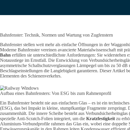
Bahnfenster: Technik, Normen und Wartung von Zugfenstern
Bahnfenster stellen weit mehr als einfache Öffnungen in der Waggonhü
Moderne Bahnfenster vereinen avancierte Materialwissenschaft mit präz
Bahn
erfüllen sie unterschiedlichste Anforderungen
: Sie widerstehen 
Notausstiege im Ernstfall. Die Entwicklung von Verbundsicherheitsglä
asymmetrische Schallschutzverglasungen Lärmpegel um bis zu 50 dB re
Beschlagseinstellungen die Langlebigkeit garantieren. Dieser Artikel b
Elementen des Schienenverkehrs.
Aufbau eines Bahnfensters: Von ESG bis zum Rahmenprofil
Ein Bahnfenster besteht nie aus einfachem Glas – es ist ein technisch
(ESG), das bei Impakt in kleine, stumpfkantige Fragmente zerspringt. Da
zusammenhält. Die innere Scheibe besteht aus Verbundsicherheitsgla
spezielle Anti-Scratch-Folien integriert, um die
Kratzfestigkeit
zu erhö
Aluminium-Verbundprofile rahmen das Glas ein, wobei eine doppelte Sil
Entwässerungskanäle in den Rahmen leiten Kondenswasser effizient a