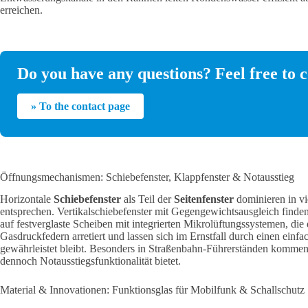
erreichen.
Do you have any questions? Feel free to c
» To the contact page
Öffnungsmechanismen: Schiebefenster, Klappfenster & Notausstieg
Horizontale
Schiebefenster
als Teil der
Seitenfenster
dominieren in v
entsprechen.
Vertikalschiebefenster mit Gegengewichtsausgleich finde
auf festverglaste Scheiben mit integrierten Mikrolüftungssystemen, die
Gasdruckfedern arretiert und lassen sich im Ernstfall durch einen e
gewährleistet bleibt. Besonders in Straßenbahn-Führerständen komme
dennoch Notausstiegsfunktionalität bietet.
Material & Innovationen: Funktionsglas für Mobilfunk & Schallschutz