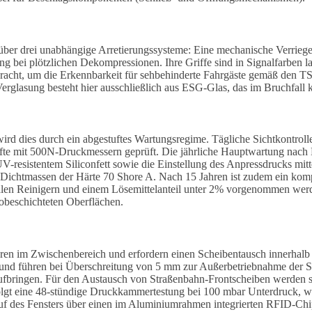
ber drei unabhängige Arretierungssysteme: Eine mechanische Verriege
ng bei plötzlichen Dekompressionen.
Ihre Griffe sind in Signalfarben l
ht, um die Erkennbarkeit für sehbehinderte Fahrgäste gemäß den TSI-
erglasung besteht hier ausschließlich aus ESG-Glas, das im Bruchfall k
 wird dies durch ein abgestuftes Wartungsregime. Tägliche Sichtkontr
räfte mit 500N-Druckmessern geprüft. Die jährliche Hauptwartung nac
resistentem Siliconfett sowie die Einstellung des Anpressdrucks mitte
Dichtmassen der Härte 70 Shore A. Nach 15 Jahren ist zudem ein komp
ralen Reinigern und einem Lösemittelanteil unter 2% vorgenommen wer
nobeschichteten Oberflächen.
n im Zwischenbereich und erfordern einen Scheibentausch innerhalb vo
und führen bei Überschreitung von 5 mm zur Außerbetriebnahme der 
ufbringen. Für den Austausch von Straßenbahn-Frontscheiben werden 
olgt eine 48-stündige Druckkammertestung bei 100 mbar Unterdruck, 
f des Fensters über einen im Aluminiumrahmen integrierten RFID-Chi