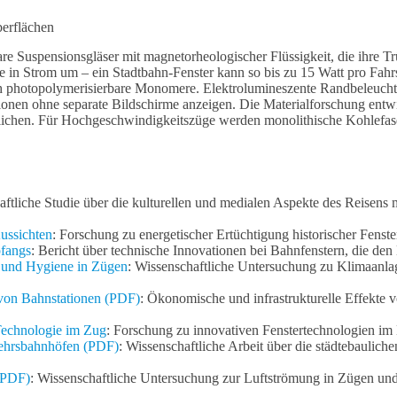
berflächen
tbare Suspensionsgläser mit magnetorheologischer Flüssigkeit, die ihr
ie in Strom um – ein Stadtbahn-Fenster kann so bis zu 15 Watt pro Fa
ch photopolymerisierbare Monomere. Elektrolumineszente Randbeleuchtu
onen ohne separate Bildschirme anzeigen. Die Materialforschung entw
hen. Für Hochgeschwindigkeitszüge werden monolithische Kohlefaser-
aftliche Studie über die kulturellen und medialen Aspekte des Reisens
Aussichten
: Forschung zu energetischer Ertüchtigung historischer Fenster
pfangs
: Bericht über technische Innovationen bei Bahnfenstern, die de
t und Hygiene in Zügen
: Wissenschaftliche Untersuchung zu Klimaanla
t von Bahnstationen (PDF)
: Ökonomische und infrastrukturelle Effekte 
Technologie im Zug
: Forschung zu innovativen Fenstertechnologien i
kehrsbahnhöfen (PDF)
: Wissenschaftliche Arbeit über die städtebaulic
 (PDF)
: Wissenschaftliche Untersuchung zur Luftströmung in Zügen un