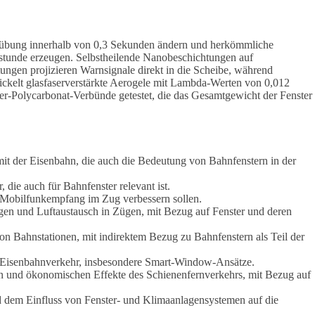
e Trübung innerhalb von 0,3 Sekunden ändern und herkömmliche
hrstunde erzeugen. Selbstheilende Nanobeschichtungen auf
ngen projizieren Warnsignale direkt in die Scheibe, während
ickelt glasfaserverstärkte Aerogele mit Lambda-Werten von 0,012
Polycarbonat-Verbünde getestet, die das Gesamtgewicht der Fenster
 mit der Eisenbahn, die auch die Bedeutung von Bahnfenstern in der
, die auch für Bahnfenster relevant ist.
n Mobilfunkempfang im Zug verbessern sollen.
gen und Luftaustausch in Zügen, mit Bezug auf Fenster und deren
von Bahnstationen, mit indirektem Bezug zu Bahnfenstern als Teil der
m Eisenbahnverkehr, insbesondere Smart-Window-Ansätze.
hen und ökonomischen Effekte des Schienenfernverkehrs, mit Bezug auf
d dem Einfluss von Fenster- und Klimaanlagensystemen auf die