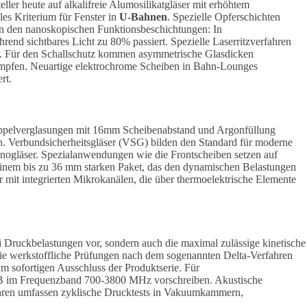
ler heute auf alkalifreie Alumosilikatgläser mit erhöhtem
es Kriterium für Fenster in
U-Bahnen
. Spezielle Opferschichten
 in den nanoskopischen Funktionsbeschichtungen: I
n
ährend sichtbares Licht zu 80% passiert. Spezielle Laserritzverfahren
er. Für den Schallschutz kommen asymmetrische Glasdicken
ämpfen. Neuartige elektrochrome Scheiben in Bahn-Lounges
rt.
oppelverglasungen mit 16mm Scheibenabstand und Argonfüllung
. Verbundsicherheitsgläser (VSG) bilden den Standard für moderne
nogläser. Spezialanwendungen wie die Frontscheiben setzen auf
nem bis zu 36 mm starken Paket, das den dynamischen Belastungen
r mit integrierten Mikrokanälen, die über thermoelektrische Elemente
ei Druckbelastungen vor, sondern auch die maximal zulässige kinetische
ie werkstoffliche Prüfungen nach dem sogenannten Delta-Verfahren
 sofortigen Ausschluss der Produktserie. Für
 3 dB im Frequenzband 700-3800 MHz vorschreiben. Akustische
ahren umfassen zyklische Drucktests in Vakuumkammern,