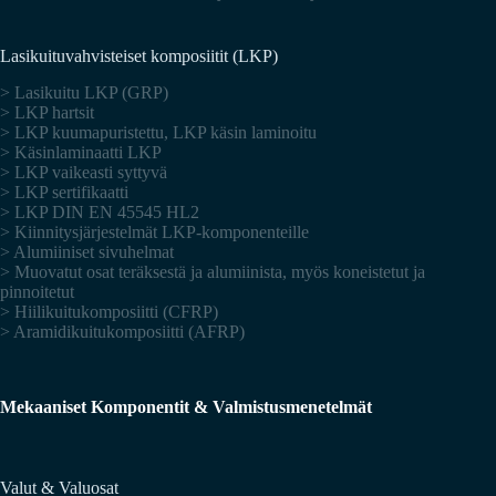
Lasikuituvahvisteiset komposiitit (LKP)
> Lasikuitu LKP (GRP)
> LKP hartsit
> LKP kuumapuristettu, LKP käsin laminoitu
> Käsinlaminaatti LKP
> LKP vaikeasti syttyvä
> LKP sertifikaatti
> LKP DIN EN 45545 HL2
> Kiinnitysjärjestelmät LKP-komponenteille
> Alumiiniset sivuhelmat
> Muovatut osat teräksestä ja alumiinista, myös koneistetut ja
pinnoitetut
> Hiilikuitukomposiitti (CFRP)
> Aramidikuitukomposiitti (AFRP)
Mekaaniset Komponentit & Valmistusmenetelmät
Valut & Valuosat