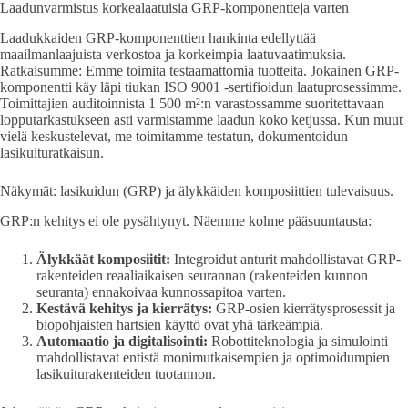
Laadunvarmistus korkealaatuisia GRP-komponentteja varten
Laadukkaiden GRP-komponenttien hankinta edellyttää
maailmanlaajuista verkostoa ja korkeimpia laatuvaatimuksia.
Ratkaisumme: Emme toimita testaamattomia tuotteita. Jokainen GRP-
komponentti käy läpi tiukan ISO 9001 -sertifioidun laatuprosessimme.
Toimittajien auditoinnista 1 500 m²:n varastossamme suoritettavaan
lopputarkastukseen asti varmistamme laadun koko ketjussa. Kun muut
vielä keskustelevat, me toimitamme testatun, dokumentoidun
lasikuituratkaisun.
Näkymät: lasikuidun (GRP) ja älykkäiden komposiittien tulevaisuus.
GRP:n kehitys ei ole pysähtynyt. Näemme kolme pääsuuntausta:
Älykkäät komposiitit:
Integroidut anturit mahdollistavat GRP-
rakenteiden reaaliaikaisen seurannan (rakenteiden kunnon
seuranta) ennakoivaa kunnossapitoa varten.
Kestävä kehitys ja kierrätys:
GRP-osien kierrätysprosessit ja
biopohjaisten hartsien käyttö ovat yhä tärkeämpiä.
Automaatio ja digitalisointi:
Robottiteknologia ja simulointi
mahdollistavat entistä monimutkaisempien ja optimoidumpien
lasikuiturakenteiden tuotannon.