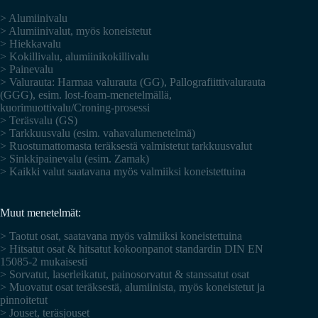
> Alumiinivalu
> Alumiinivalut, myös koneistetut
> Hiekkavalu
> Kokillivalu, alumiinikokillivalu
> Painevalu
> Valurauta: Harmaa valurauta (GG), Pallografiittivalurauta
(GGG), esim. lost-foam-menetelmällä,
kuorimuottivalu/Croning-prosessi
> Teräsvalu (GS)
> Tarkkuusvalu (esim. vahavalumenetelmä)
> Ruostumattomasta teräksestä valmistetut tarkkuusvalut
> Sinkkipainevalu (esim. Zamak)
> Kaikki valut saatavana myös valmiiksi koneistettuina
Muut menetelmät:
> Taotut osat, saatavana myös valmiiksi koneistettuina
> Hitsatut osat & hitsatut kokoonpanot standardin DIN EN
15085-2 mukaisesti
> Sorvatut, laserleikatut, painosorvatut & stanssatut osat
> Muovatut osat teräksestä, alumiinista, myös koneistetut ja
pinnoitetut
> Jouset, teräsjouset