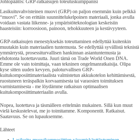
Johtopäätös: GRP-ratkaisujen toteutuskumppanisi
Lasikuituvahvisteinen muovi (GRP) on paljon enemmän kuin pelkkä
“muovi”. Se on erittäin suunnittelukelpoinen materiaali, jonka avulla
voidaan vastata liikenne- ja ympäristöteknologian keskeisiin
haasteisiin: korroosioon, painoon, tehokkuuteen ja kestävyyteen.
GRP-ratkaisujen menestyksekäs toteuttaminen edellyttää kuitenkin
muutakin kuin materiaalien tuntemusta. Se edellyttää syvällistä teknistä
ymmärrystä, prosessiturvallisen hankinnan asiantuntemusta ja
ehdotonta luotettavuutta. Juuri tämä on Trade World Onen DNA.
Emme ole vain toimittaja, vaan tekninen ongelmanratkaisija. Olipa
kyse sitten uuden kevyen, paloturvallisen GRP-
kuitukomposiittimateriaalista valmistetun akkukotelon kehittämisestä,
ruostuneen teräspalkin korvaamisesta tai varaosien toimituksen
varmistamisesta - me löydämme ratkaisun optimaalisen
kuitukomposiittimateriaalin avulla.
Nopea, luotettava ja täsmälleen eritelmän mukainen. Sillä kun muut
vielä keskustelevat, me jo toimitamme. Komponentit. Ratkaisut.
Saatavuus. Se on lupauksemme.
Lähteet
Lasikuitu-muovikomposiittien väsymiskäyttäytyminen