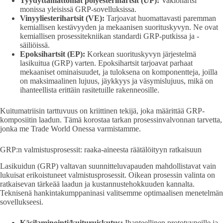
Tyydyttämättömät polyesterihartsit (UP):
Vakiohartsi
monissa yleisissä GRP-sovelluksissa.
Vinyyliesterihartsit (VE):
Tarjoavat huomattavasti paremman
kemiallisen kestävyyden ja mekaanisen suorituskyvyn. Ne ovat
kemiallisen prosessitekniikan standardi GRP-putkissa ja -
säiliöissä.
Epoksihartsit (EP):
Korkean suorituskyvyn järjestelmä
lasikuitua (GRP) varten. Epoksihartsit tarjoavat parhaat
mekaaniset ominaisuudet, ja tuloksena on komponentteja, joilla
on maksimaalinen lujuus, jäykkyys ja väsymislujuus, mikä on
ihanteellista erittäin rasitetuille rakenneosille.
Kuitumatriisin tarttuvuus on kriittinen tekijä, joka määrittää GRP-
komposiitin laadun. Tämä korostaa tarkan prosessinvalvonnan tarvetta,
jonka me Trade World Onessa varmistamme.
GRP:n valmistusprosessit: raaka-aineesta räätälöityyn ratkaisuun
Lasikuidun (GRP) valtavan suunnitteluvapauden mahdollistavat vain
lukuisat erikoistuneet valmistusprosessit. Oikean prosessin valinta on
ratkaisevan tärkeää laadun ja kustannustehokkuuden kannalta.
Teknisenä hankintakumppaninasi valitsemme optimaalisen menetelmän
sovellukseesi.
Käsilaminointi/kuituruiskutus:
Ihanteellinen prototyypeille ja