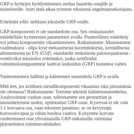
GRP:n hyötyjen hyödyntäminen asettaa haasteita ostajille ja
insinööreille. Juuri tästä alkaa työmme teknisenä ongelmanratkaisijana.
Eritelmän ydin: tarkkuus jokaiselle GRP-osalle.
GRP-komponentti ei ole standardoitu osa. Sen ominaisuudet
määritellään kymmenien parametrien avulla. Puutteellinen määrittely
voi johtaa komponentin vikaantumiseen. Ratkaisumme: Muunnamme
vaatimuksesi - olipa kyse mekaanisesta kuormituksesta, kemiallisesta
altistumisesta tai EN 45545 -standardin mukaisesta palosuojauksesta -
vesitiiviiksi tekniseksi eritelmäksi, jonka sertifioidut
valmistuskumppanimme laativat lasikuidun (GRP) tuotantoa varten.
Vanhentumisen hallinta ja käänteinen suunnittelu GRP:n avulla
Mitä teet, jos kriittinen metallikomponentti vikaantuu eikä piirustuksia
ole olemassa? Ratkaisumme: Teemme teknistä käänteissuunnittelua.
Analysoimme vanhan osan, tallennamme sen geometrian ja
suunnittelemme uuden, optimoidun GRP-osan. Kyseessä ei ole vain
1:1 korvaava osa, vaan tekninen parannus: se on kevyempi,
korroosiovapaa ja vähän huoltoa vaativa. Kykymme korvata
vanhentuneet osat ylivoimaisilla GRP-ratkaisuilla varmistaa
järjestelmiesi toimintavalmiuden.