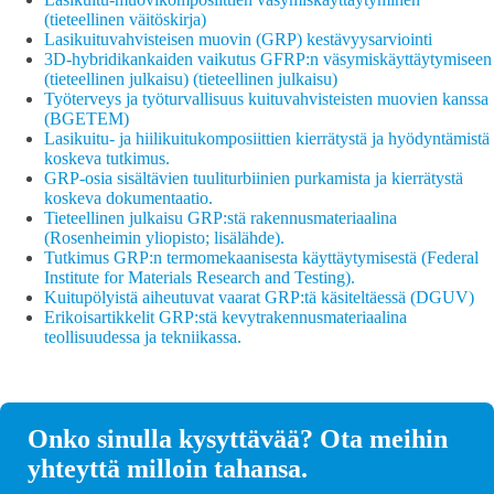
(tieteellinen väitöskirja)
Lasikuituvahvisteisen muovin (GRP) kestävyysarviointi
3D-hybridikankaiden vaikutus GFRP:n väsymiskäyttäytymiseen
(tieteellinen julkaisu) (tieteellinen julkaisu)
Työterveys ja työturvallisuus kuituvahvisteisten muovien kanssa
(BGETEM)
Lasikuitu- ja hiilikuitukomposiittien kierrätystä ja hyödyntämistä
koskeva tutkimus.
GRP-osia sisältävien tuuliturbiinien purkamista ja kierrätystä
koskeva dokumentaatio.
Tieteellinen julkaisu GRP:stä rakennusmateriaalina
(Rosenheimin yliopisto; lisälähde).
Tutkimus GRP:n termomekaanisesta käyttäytymisestä (Federal
Institute for Materials Research and Testing).
Kuitupölyistä aiheutuvat vaarat GRP:tä käsiteltäessä (DGUV)
Erikoisartikkelit GRP:stä kevytrakennusmateriaalina
teollisuudessa ja tekniikassa.
Onko sinulla kysyttävää? Ota meihin
yhteyttä milloin tahansa.