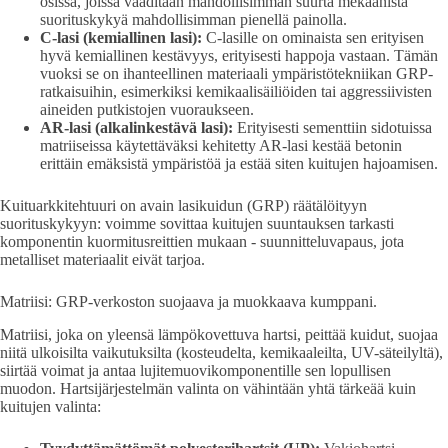
osissa, joissa vaaditaan mahdollisimman suurta mekaanista
suorituskykyä mahdollisimman pienellä painolla.
C-lasi (kemiallinen lasi):
C-lasille on ominaista sen erityisen
hyvä kemiallinen kestävyys, erityisesti happoja vastaan. Tämän
vuoksi se on ihanteellinen materiaali ympäristötekniikan GRP-
ratkaisuihin, esimerkiksi kemikaalisäiliöiden tai aggressiivisten
aineiden putkistojen vuoraukseen.
AR-lasi (alkalinkestävä lasi):
Erityisesti sementtiin sidotuissa
matriiseissa käytettäväksi kehitetty AR-lasi kestää betonin
erittäin emäksistä ympäristöä ja estää siten kuitujen hajoamisen.
Kuituarkkitehtuuri on avain lasikuidun (GRP) räätälöityyn
suorituskykyyn: voimme sovittaa kuitujen suuntauksen tarkasti
komponentin kuormitusreittien mukaan - suunnitteluvapaus, jota
metalliset materiaalit eivät tarjoa.
Matriisi: GRP-verkoston suojaava ja muokkaava kumppani.
Matriisi, joka on yleensä lämpökovettuva hartsi, peittää kuidut, suojaa
niitä ulkoisilta vaikutuksilta (kosteudelta, kemikaaleilta, UV-säteilyltä),
siirtää voimat ja antaa lujitemuovikomponentille sen lopullisen
muodon. Hartsijärjestelmän valinta on vähintään yhtä tärkeää kuin
kuitujen valinta: