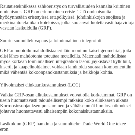
Rautatietekniikassa sähköeristys on turvallisuuden kannalta kriittinen
ominaisuus. GRP on erinomainen eriste. Tätä ominaisuutta
hyödynnetään eristetyissä ratapölkyissä, johdinkiskojen suojissa ja
merkinantotekniikan koteloissa, jotka suojaavat luotettavasti hajavirtoja
vastaan lasikuidulla (GRP).
Suurin suunnitteluvapaus ja toiminnallinen integrointi
GRP:n muotoilu mahdollistaa erittäin monimutkaiset geometriat, joita
olisi lähes mahdotonta toteuttaa metalleilla. Materiaali mahdollistaa
myös korkean toiminnallisen integraation tason: jäykistävät kylkiluut,
insertit ja kaapelinohjaimet voidaan laminoida suoraan komponenttiin,
mikä vähentää kokoonpanokustannuksia ja heikkoja kohtia.
Ylivoimaiset elinkaarikustannukset (LCC)
Vaikka GRP-osan alkukustannukset voivat olla korkeammat, GRP on
usein huomattavasti taloudellisempi ratkaisu koko elinkaaren aikana.
Korroosiosuojauksen poistaminen ja vähäisemmät huoltovaatimukset
johtavat huomattavasti alhaisempiin kokonaiskustannuksiin.
Lasikuidun (GRP) hankinta ja suunnittelu: Trade World One tekee
eron.