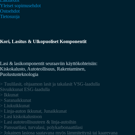
Lakitiedot
Yleiset sopimusehdot
Ostoehdot
Tietosuoja
Kori, Lasitus & Ulkopuoliset Komponentit
Lasi & lasikomponentit seuraaviin käyttökohteisiin:
Kiskokalusto, Autoteollisuus, Rakentaminen,
Puolustusteknologia
> Tuulilasit, ohjaamon lasit ja takalasit VSG-laadulla
Sivuikkunat ESG-laadulla
> Ikkunat
> Saranaikkunat
> Liukuikkunat
> Linja-auton ikkunat, Junaikkunat
> Lasi kiskokalustoon
> Lasi autoteollisuuteen & linja-autoihin
> Panssarilasi, turvalasi, polykarbonaattilasi
> Jokainen lasiosa saatavana myös lämmitettynä tai kaarevana