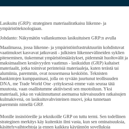
Lasikuitu (GRP): strateginen materiaaliratkaisu liikenne- ja
ympäristöteknologiaan.
Johdanto: Näkymätön vallankumous lasikuituisen GRP:n avulla
Maailmassa, jossa liikenne- ja ympäristöinfrastruktuuriin kohdistuvat
vaatimukset kasvavat jatkuvasti - julkisten liikennevälineiden syklien
piteneminen, tiukemmat ympäristömääräykset, pidemmät huoltovälit ja
maksimaalisen kestävyyden vaatimus - lasikuidun (GRP) kaltaiset
materiaalit, jotka toimivat perinteisiä materiaaleja, kuten terästä tai
alumiinia, paremmin, ovat nousemassa keskiöön. Teknisten
hankintojen kumppaninasi, jolla on syvään juurtunut teollisuuden
DNA, me Trade World One -yrityksessä emme vain seuraa tätä
muutosta, vaan osallistumme aktiivisesti sen muotoiluun. Yksi
materiaali, joka on vakiinnuttanut asemansa tulevaisuuden ratkaisujen
kulmakivenä, on lasikuituvahvisteinen muovi, joka tunnetaan
paremmin nimellä GRP.
Monille insinööreille ja teknikoille GRP on tuttu termi. Sen todellinen
strateginen merkitys käy kuitenkin ilmi vasta, kun sen ominaisuuksia,
käsittelyvaihtoehtoja ja ennen kaikkea käytännön sovelluksia