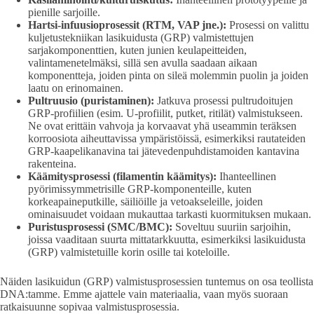
pienille sarjoille.
Hartsi-infuusioprosessit (RTM, VAP jne.):
Prosessi on valittu
kuljetustekniikan lasikuidusta (GRP) valmistettujen
sarjakomponenttien, kuten junien keulapeitteiden,
valintamenetelmäksi, sillä sen avulla saadaan aikaan
komponentteja, joiden pinta on sileä molemmin puolin ja joiden
laatu on erinomainen.
Pultruusio (puristaminen):
Jatkuva prosessi pultrudoitujen
GRP-profiilien (esim. U-profiilit, putket, ritilät) valmistukseen.
Ne ovat erittäin vahvoja ja korvaavat yhä useammin teräksen
korroosiota aiheuttavissa ympäristöissä, esimerkiksi rautateiden
GRP-kaapelikanavina tai jätevedenpuhdistamoiden kantavina
rakenteina.
Käämitysprosessi (filamentin käämitys):
Ihanteellinen
pyörimissymmetrisille GRP-komponenteille, kuten
korkeapaineputkille, säiliöille ja vetoakseleille, joiden
ominaisuudet voidaan mukauttaa tarkasti kuormituksen mukaan.
Puristusprosessi (SMC/BMC):
Soveltuu suuriin sarjoihin,
joissa vaaditaan suurta mittatarkkuutta, esimerkiksi lasikuidusta
(GRP) valmistetuille korin osille tai koteloille.
Näiden lasikuidun (GRP) valmistusprosessien tuntemus on osa teollista
DNA:tamme. Emme ajattele vain materiaalia, vaan myös suoraan
ratkaisuunne sopivaa valmistusprosessia.