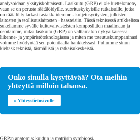
analysoidaan yksityiskohtaisesti. Lasikuitu (GRP) ei ole luettelotuote,
vaan se on perusta räätälöidyille, suorituskykyisille ratkaisuille, jotka
on räätälöity tarkasti asiakkaidemme - kuljetusyritysten, julkisten
laitosten ja teollisuuslaitosten - haasteisiin. Tässä teknisessä artikkelissa
sukellamme syvälle kuituvahvisteisten komposiittien maailmaan ja
osoitamme, miksi lasikuitu (GRP) on välttämätön nykyaikaisessa
liikenne- ja ympäristöteknologiassa ja miten me toteutuskumppaninasi
voimme hyödyntää sen potentiaalia hankkeissasi. Puhumme sinun
kieltäsi: teknistä, täsmällistä ja ratkaisukeskeistä.
Onko sinulla kysyttävää? Ota meihin
yhteyttä milloin tahansa.
» Yhteystietosivulle
GRP:n anatomia: kuidun ja matriisin symbioosi.