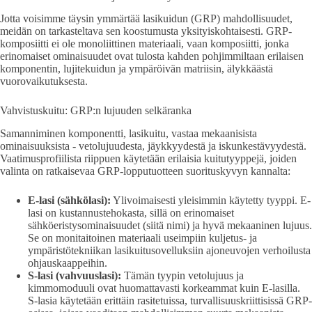
Jotta voisimme täysin ymmärtää lasikuidun (GRP) mahdollisuudet,
meidän on tarkasteltava sen koostumusta yksityiskohtaisesti. GRP-
komposiitti ei ole monoliittinen materiaali, vaan komposiitti, jonka
erinomaiset ominaisuudet ovat tulosta kahden pohjimmiltaan erilaisen
komponentin, lujitekuidun ja ympäröivän matriisin, älykkäästä
vuorovaikutuksesta.
Vahvistuskuitu: GRP:n lujuuden selkäranka
Samanniminen komponentti, lasikuitu, vastaa mekaanisista
ominaisuuksista - vetolujuudesta, jäykkyydestä ja iskunkestävyydestä.
Vaatimusprofiilista riippuen käytetään erilaisia kuitutyyppejä, joiden
valinta on ratkaisevaa GRP-lopputuotteen suorituskyvyn kannalta:
E-lasi (sähkölasi):
Ylivoimaisesti yleisimmin käytetty tyyppi. E-
lasi on kustannustehokasta, sillä on erinomaiset
sähköeristysominaisuudet (siitä nimi) ja hyvä mekaaninen lujuus.
Se on monitaitoinen materiaali useimpiin kuljetus- ja
ympäristötekniikan lasikuitusovelluksiin ajoneuvojen verhoilusta
ohjauskaappeihin.
S-lasi (vahvuuslasi):
Tämän tyypin vetolujuus ja
kimmomoduuli ovat huomattavasti korkeammat kuin E-lasilla.
S-lasia käytetään erittäin rasitetuissa, turvallisuuskriittisissä GRP-