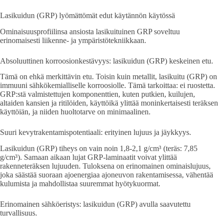
Lasikuidun (GRP) lyömättömät edut käytännön käytössä
Ominaisuusprofiilinsa ansiosta lasikuituinen GRP soveltuu
erinomaisesti liikenne- ja ympäristötekniikkaan.
Absoluuttinen korroosionkestävyys: lasikuidun (GRP) keskeinen etu.
Tämä on ehkä merkittävin etu. Toisin kuin metallit, lasikuitu (GRP) on
immuuni sähkökemialliselle korroosiolle. Tämä tarkoittaa: ei ruostetta.
GRP:stä valmistettujen komponenttien, kuten putkien, kuilujen,
altaiden kansien ja ritilöiden, käyttöikä ylittää moninkertaisesti teräksen
käyttöiän, ja niiden huoltotarve on minimaalinen.
Suuri kevytrakentamispotentiaali: erityinen lujuus ja jäykkyys.
Lasikuidun (GRP) tiheys on vain noin 1,8-2,1 g/cm³ (teräs: 7,85
g/cm³). Samaan aikaan lujat GRP-laminaatit voivat ylittää
rakenneteräksen lujuuden. Tuloksena on erinomainen ominaislujuus,
joka säästää suoraan ajoenergiaa ajoneuvon rakentamisessa, vähentää
kulumista ja mahdollistaa suuremmat hyötykuormat.
Erinomainen sähköeristys: lasikuidun (GRP) avulla saavutettu
turvallisuus.