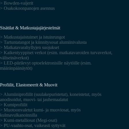
> Bowden-vaijerit
> Osakokoonpanojen asennus
Sisätilat & Matkustajajärjestelmät
> Matkustajaistuimet ja istuinrungot
> Tartuntatangot ja kiinnitysosat alumiinivalusta
> Matkatavarahyllyjen suojukset
> Kaikentyyppiset verkot (esim. matkatavaroiden turvaverkot,
väliseinäverkot)
> LED-piirilevyt optoelektronisille näytöille (esim.
määränpäänäytöt)
Profiilit, Elastomeerit & Muovit
> Alumiiniprofiilit (suulakepuristetut), koneistetut, myös
anodisoidut, muovi- tai jauhemaalatut
> Kumiprofiilit
> Muotoonvaletut kumi- ja muoviosat, myös
kulmavulkanoinnilla
> Kumi-metalliosat (Megi-osat)
> PU-vaahto-osat, vaikeasti syttyvät