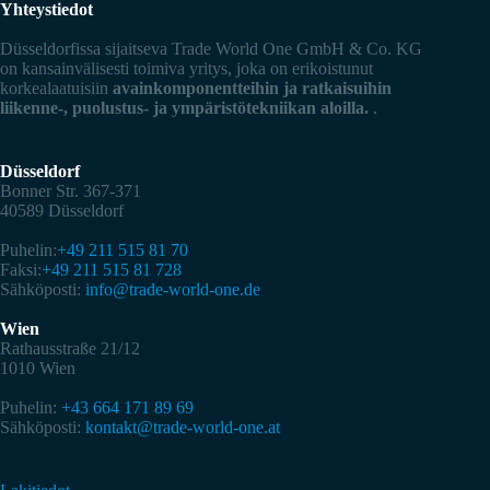
Yhteystiedot
Düsseldorfissa sijaitseva Trade World One GmbH & Co. KG
on kansainvälisesti toimiva yritys, joka on erikoistunut
korkealaatuisiin
avainkomponentteihin ja ratkaisuihin
liikenne-, puolustus- ja ympäristötekniikan aloilla.
.
Düsseldorf
Bonner Str. 367-371
40589 Düsseldorf
Puhelin:
+49 211 515 81 70
Faksi:
+49 211 515 81 728
Sähköposti:
info@trade-world-one.de
Wien
Rathausstraße 21/12
1010 Wien
Puhelin:
+43 664 171 89 69
Sähköposti:
kontakt@trade-world-one.at