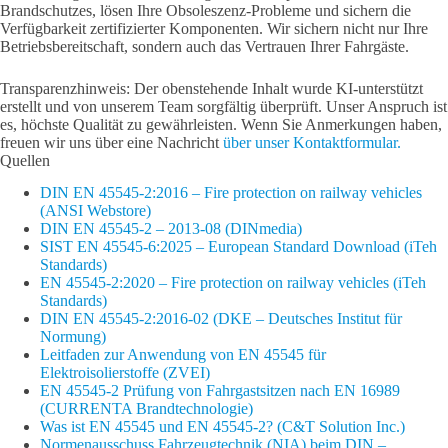
Brandschutzes, lösen Ihre Obsoleszenz-Probleme und sichern die
Verfügbarkeit zertifizierter Komponenten. Wir sichern nicht nur Ihre
Betriebsbereitschaft, sondern auch das Vertrauen Ihrer Fahrgäste.
Transparenzhinweis: Der obenstehende Inhalt wurde KI-unterstützt
erstellt und von unserem Team sorgfältig überprüft. Unser Anspruch ist
es, höchste Qualität zu gewährleisten. Wenn Sie Anmerkungen haben,
freuen wir uns über eine Nachricht
über unser Kontaktformular.
Quellen
DIN EN 45545-2:2016 – Fire protection on railway vehicles
(ANSI Webstore)
DIN EN 45545-2 – 2013-08 (DINmedia)
SIST EN 45545-6:2025 – European Standard Download (iTeh
Standards)
EN 45545-2:2020 – Fire protection on railway vehicles (iTeh
Standards)
DIN EN 45545-2:2016-02 (DKE – Deutsches Institut für
Normung)
Leitfaden zur Anwendung von EN 45545 für
Elektroisolierstoffe (ZVEI)
EN 45545-2 Prüfung von Fahrgastsitzen nach EN 16989
(CURRENTA Brandtechnologie)
Was ist EN 45545 und EN 45545-2? (C&T Solution Inc.)
Normenausschuss Fahrzeugtechnik (NIA) beim DIN –