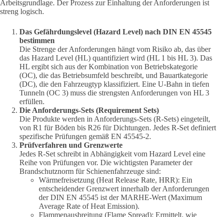
Arbeitsgrundlage. Der Prozess zur Einhaltung der Anforderungen ist
streng logisch.
Das Gefährdungslevel (Hazard Level) nach DIN EN 45545
bestimmen
Die Strenge der Anforderungen hängt vom Risiko ab, das über
das Hazard Level (HL) quantifiziert wird (HL 1 bis HL 3). Das
HL ergibt sich aus der Kombination von Betriebskategorie
(OC), die das Betriebsumfeld beschreibt, und Bauartkategorie
(DC), die den Fahrzeugtyp klassifiziert. Eine U-Bahn in tiefen
Tunneln (OC 3) muss die strengsten Anforderungen von HL 3
erfüllen.
Die Anforderungs-Sets (Requirement Sets)
Die Produkte werden in Anforderungs-Sets (R-Sets) eingeteilt,
von R1 für Böden bis R26 für Dichtungen. Jedes R-Set definiert
spezifische Prüfungen gemäß EN 45545-2.
Prüfverfahren und Grenzwerte
Jedes R-Set schreibt in Abhängigkeit vom Hazard Level eine
Reihe von Prüfungen vor. Die wichtigsten Parameter der
Brandschutznorm für Schienenfahrzeuge sind:
Wärmefreisetzung (Heat Release Rate, HRR): Ein
entscheidender Grenzwert innerhalb der Anforderungen
der DIN EN 45545 ist der MARHE-Wert (Maximum
Average Rate of Heat Emission).
Flammenausbreitung (Flame Spread): Ermittelt, wie