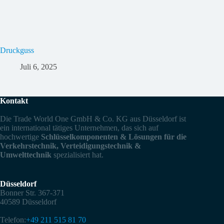
Druckguss
Juli 6, 2025
Kontakt
Die Trade World One GmbH & Co. KG aus Düsseldorf ist
ein international tätiges Unternehmen, das sich auf
hochwertige
Schlüsselkomponenten & Lösungen für die
Verkehrstechnik, Verteidigungstechnik &
Umwelttechnik
spezialisiert hat.
Düsseldorf
Bonner Str. 367-371
40589 Düsseldorf
Telefon:
+49 211 515 81 70