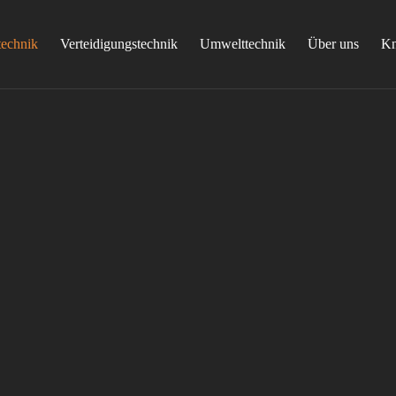
technik
Verteidigungstechnik
Umwelttechnik
Über uns
K