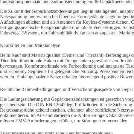
Innovationspotenziale und Zukunftstechnologien für Gepäcknetzabde
Die Zukunft der Gepäcknetzabdeckungen liegt in intelligenten, adap
Netzspannung und warnen bei Überlast. Formgedächtnislegierungen in 
Aufladungen ableiten und als Antennen für Keyless-Systeme dienen. Ö
fertigungsspezifische Passgenauigkeit und lokale Verstärkungen. Selbs
Fahrzeug-IT-System, um Fahrstabilität dynamisch anzupassen. Marktrei
Kaufkriterien und Marktanalyse
Beim Kauf sind Materialqualität (Denier und Titerzahl), Befestigungsko
Titer. Multifunktionale Haken mit Drehgelenken gewährleisten flexib
bevorzugen. Komfortmerkmale wie Farbcodierung und integrierte Taschen
und Economy-Segmente für gelegentliche Nutzung. Preisspannen reichen
werden. Einhängebasierte Netze erhalten überwiegend positive Bewer
Rechtliche Rahmenbedingungen und Versicherungsaspekte von Gepä
Die Ladungssicherung mit Gepäcknetzabdeckungen ist gesetzlich vorg
gesichert sein. Die DIN EN 12642 legt Prüfkriterien für die Sicheru
Regressansprüche geltend machen, erkennen aber zertifizierte Netzsys
dokumentieren. Im Ausland variieren die Anforderungen: Skandinavien 
müssen EMV-Anforderungen erfüllen, um Störungen zu vermeiden.
Zusammenfassung und praktische Handlungsempfehlungen