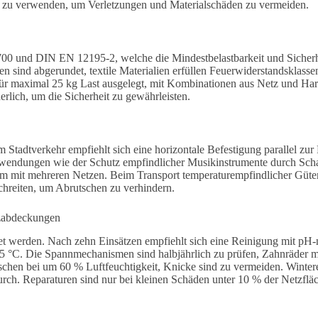
 zu verwenden, um Verletzungen und Materialschäden zu vermeiden.
0 und DIN EN 12195-2, welche die Mindestbelastbarkeit und Sicherh
len sind abgerundet, textile Materialien erfüllen Feuerwiderstandsklas
r maximal 25 kg Last ausgelegt, mit Kombinationen aus Netz und Harts
lich, um die Sicherheit zu gewährleisten.
Im Stadtverkehr empfiehlt sich eine horizontale Befestigung parallel zu
wendungen wie der Schutz empfindlicher Musikinstrumente durch Schau
mit mehreren Netzen. Beim Transport temperaturempfindlicher Güter s
hreiten, um Abrutschen zu verhindern.
tzabdeckungen
 werden. Nach zehn Einsätzen empfiehlt sich eine Reinigung mit pH-n
25 °C. Die Spannmechanismen sind halbjährlich zu prüfen, Zahnräder 
Taschen bei um 60 % Luftfeuchtigkeit, Knicke sind zu vermeiden. Winte
urch. Reparaturen sind nur bei kleinen Schäden unter 10 % der Netzfläc