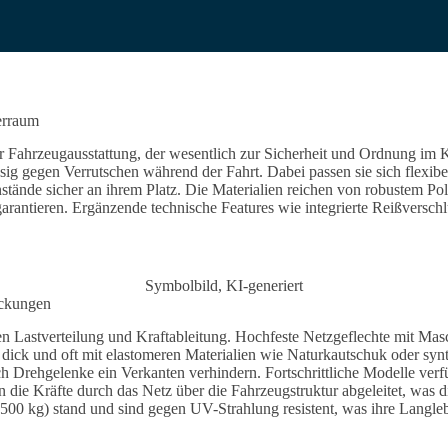
erraum
Fahrzeugausstattung, der wesentlich zur Sicherheit und Ordnung im Kof
g gegen Verrutschen während der Fahrt. Dabei passen sie sich flexib
ände sicher an ihrem Platz. Die Materialien reichen von robustem Pol
arantieren. Ergänzende technische Features wie integrierte Reißvers
Symbolbild, KI-generiert
eckungen
en Lastverteilung und Kraftableitung. Hochfeste Netzgeflechte mit 
m dick und oft mit elastomeren Materialien wie Naturkautschuk oder 
ch Drehgelenke ein Verkanten verhindern. Fortschrittliche Modelle ver
die Kräfte durch das Netz über die Fahrzeugstruktur abgeleitet, was 
500 kg) stand und sind gegen UV-Strahlung resistent, was ihre Langleb