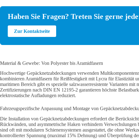
Haben Sie Fragen? Treten Sie gerne jeder
Zur Kontaktseite
Material & Gewebe: Von Polyester bis Aramidfasern
Hochwertige Gepäcknetzabdeckungen verwenden Multikomponentenmateri
kombinieren Aramidfasern für Reißfestigkeit mit Lycra für Elastizitä
maritimen Bereich gibt es spezielle salzwasserresistente Varianten mit
Zertifizierungen nach DIN EN 12195-2 garantieren höchste Belastbarkei
elektrostatische Aufladungen reduziert.
Fahrzeugspezifische Anpassung und Montage von Gepäcknetzabdeck
Die Installation von Gepäcknetzabdeckungen erfordert die Berücksich
Rückwänden, und asymmetrische Haken verhindern Verwechslungen be
sind oft mit modularen Schienensystemen ausgestattet, die ohne Werkze
kontrollierter Spannung (maximal 15% Dehnung) und Überprüfung der 