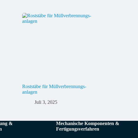
Rost­stäbe für Müll­ver­brennungs­
anlagen
Juli 3, 2025
sung &
Mechanische Komponenten &
n
Fertigungsverfahren