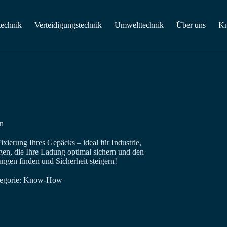
technik
Verteidigungstechnik
Umwelttechnik
Über uns
K
n
ierung Ihres Gepäcks – ideal für Industrie,
en, die Ihre Ladung optimal sichern und den
ungen finden und Sicherheit steigern!
egorie:
Know-How