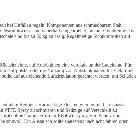
eit bei Unfällen regeln. Komponenten aus schmiedbarem Stahl
sen. Warnhinweise sind dauerhaft eingearbeitet, um auf Gefahren wie das
chale sind bis zu 50 kg zulässig. Regelmäßige Sichtkontrollen auf
r Rücksitzlehne, auf Autobahnen eine vertikale an der Ladekante. Für
mstoffpolster oder die Nutzung von Antistatikmatten für Elektronik
ollte auf ausreichende Luftzirkulation geachtet werden, um Schäden
eutralem Reiniger. Hartnäckige Flecken werden mit Citrusbasis-
mit PTFE-Spray zu schmieren und Seilzüge auf Verschleiß zu
reinsatz ohne Garage erfordert Eisabweisspray zum Schutz vor
he sinnvoll. Ein Austausch sollte spätestens nach acht Jahren oder