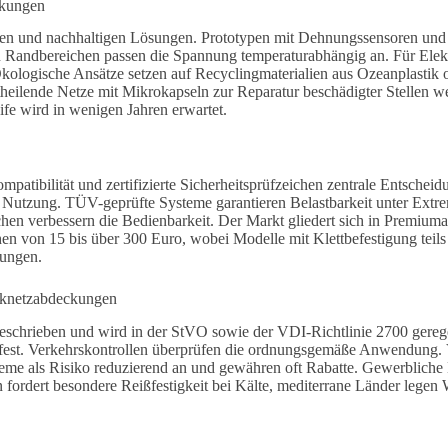
ckungen
tiven und nachhaltigen Lösungen. Prototypen mit Dehnungssensoren u
Randbereichen passen die Spannung temperaturabhängig an. Für Elektr
kologische Ansätze setzen auf Recyclingmaterialien aus Ozeanplastik 
theilende Netze mit Mikrokapseln zur Reparatur beschädigter Stellen w
fe wird in wenigen Jahren erwartet.
mpatibilität und zertifizierte Sicherheitsprüfzeichen zentrale Entsche
le Nutzung. TÜV-geprüfte Systeme garantieren Belastbarkeit unter Ex
 verbessern die Bedienbarkeit. Der Markt gliedert sich in Premiumanbi
 von 15 bis über 300 Euro, wobei Modelle mit Klettbefestigung teils 
tungen.
cknetzabdeckungen
eschrieben und wird in der StVO sowie der VDI-Richtlinie 2700 gereg
ng fest. Verkehrskontrollen überprüfen die ordnungsgemäße Anwendung.
teme als Risiko reduzierend an und gewähren oft Rabatte. Gewerbliche
fordert besondere Reißfestigkeit bei Kälte, mediterrane Länder legen 