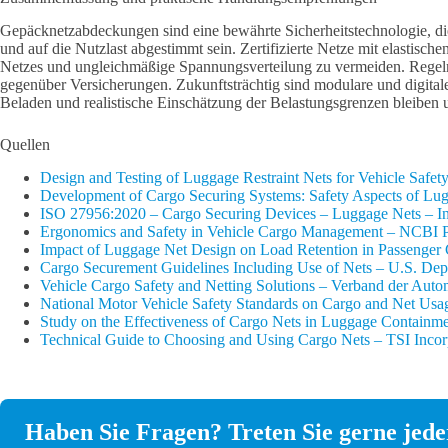
Gepäcknetzabdeckungen sind eine bewährte Sicherheitstechnologie, die 
und auf die Nutzlast abgestimmt sein. Zertifizierte Netze mit elastis
Netzes und ungleichmäßige Spannungsverteilung zu vermeiden. Regelmä
gegenüber Versicherungen. Zukunftsträchtig sind modulare und digital
Beladen und realistische Einschätzung der Belastungsgrenzen bleiben u
Quellen
Design and Testing of Luggage Restraint Nets for Vehicle Safet
Development of Cargo Securing Systems: Safety Aspects of Lug
ISO 27956:2020 – Cargo Securing Devices – Luggage Nets – Inte
Ergonomics and Safety in Vehicle Cargo Management – NCBI
Impact of Luggage Net Design on Load Retention in Passenger 
Cargo Securement Guidelines Including Use of Nets – U.S. Depa
Vehicle Cargo Safety and Netting Solutions – Verband der Aut
National Motor Vehicle Safety Standards on Cargo and Net U
Study on the Effectiveness of Cargo Nets in Luggage Containme
Technical Guide to Choosing and Using Cargo Nets – TSI Incor
Haben Sie Fragen? Treten Sie gerne jeder