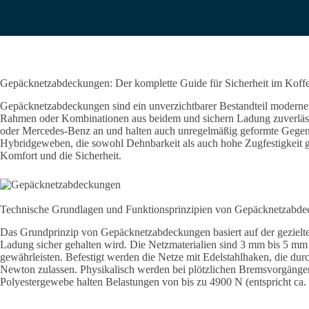
Gepäcknetzabdeckungen: Der komplette Guide für Sicherheit im Koff
Gepäcknetzabdeckungen sind ein unverzichtbarer Bestandteil moderner 
Rahmen oder Kombinationen aus beidem und sichern Ladung zuverlässi
oder Mercedes-Benz an und halten auch unregelmäßig geformte Gegenst
Hybridgeweben, die sowohl Dehnbarkeit als auch hohe Zugfestigkeit g
Komfort und die Sicherheit.
Technische Grundlagen und Funktionsprinzipien von Gepäcknetzabd
Das Grundprinzip von Gepäcknetzabdeckungen basiert auf der gezielt
Ladung sicher gehalten wird. Die Netzmaterialien sind 3 mm bis 5 m
gewährleisten. Befestigt werden die Netze mit Edelstahlhaken, die dur
Newton zulassen. Physikalisch werden bei plötzlichen Bremsvorgängen 
Polyestergewebe halten Belastungen von bis zu 4900 N (entspricht ca. 