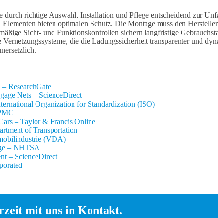
durch richtige Auswahl, Installation und Pflege entscheidend zur Unfa
chen Elementen bieten optimalen Schutz. Die Montage muss den Herstell
ßige Sicht- und Funktionskontrollen sichern langfristige Gebrauchst
e Vernetzungssysteme, die die Ladungssicherheit transparenter und dyn
nersetzlich.
y – ResearchGate
gage Nets – ScienceDirect
rnational Organization for Standardization (ISO)
 PMC
Cars – Taylor & Francis Online
rtment of Transportation
omobilindustrie (VDA)
sage – NHTSA
nt – ScienceDirect
porated
zeit mit uns in Kontakt.