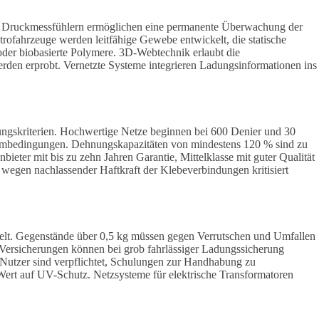
nd Druckmessfühlern ermöglichen eine permanente Überwachung der
ofahrzeuge werden leitfähige Gewebe entwickelt, die statische
oder biobasierte Polymere. 3D-Webtechnik erlaubt die
erden erprobt. Vernetzte Systeme integrieren Ladungsinformationen ins
idungskriterien. Hochwertige Netze beginnen bei 600 Denier und 30
trembedingungen. Dehnungskapazitäten von mindestens 120 % sind zu
eter mit bis zu zehn Jahren Garantie, Mittelklasse mit guter Qualität
wegen nachlassender Haftkraft der Klebeverbindungen kritisiert
elt. Gegenstände über 0,5 kg müssen gegen Verrutschen und Umfallen
 Versicherungen können bei grob fahrlässiger Ladungssicherung
 Nutzer sind verpflichtet, Schulungen zur Handhabung zu
Wert auf UV-Schutz. Netzsysteme für elektrische Transformatoren