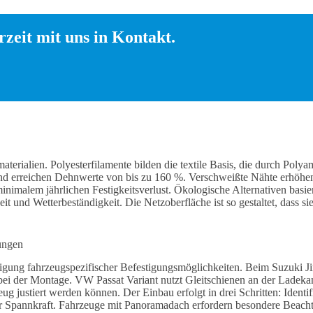
zeit mit uns in Kontakt.
alien. Polyesterfilamente bilden die textile Basis, die durch Poly
t und erreichen Dehnwerte von bis zu 160 %. Verschweißte Nähte erhöh
 minimalem jährlichen Festigkeitsverlust. Ökologische Alternativen basi
t und Wetterbeständigkeit. Die Netzoberfläche ist so gestaltet, dass s
ungen
tigung fahrzeugspezifischer Befestigungsmöglichkeiten. Beim Suzuki 
i der Montage. VW Passat Variant nutzt Gleitschienen an der Ladek
ug justiert werden können. Der Einbau erfolgt in drei Schritten: Ident
Spannkraft. Fahrzeuge mit Panoramadach erfordern besondere Beachtu