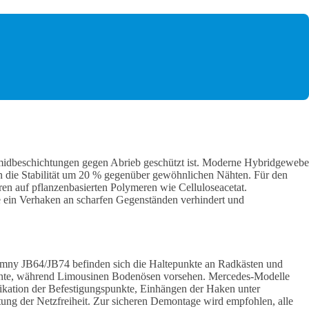
amidbeschichtungen gegen Abrieb geschützt ist. Moderne Hybridgewebe
en die Stabilität um 20 % gegenüber gewöhnlichen Nähten. Für den
eren auf pflanzenbasierten Polymeren wie Celluloseacetat.
ie ein Verhaken an scharfen Gegenständen verhindert und
Jimny JB64/JB74 befinden sich die Haltepunkte an Radkästen und
ante, während Limousinen Bodenösen vorsehen. Mercedes-Modelle
ifikation der Befestigungspunkte, Einhängen der Haken unter
ng der Netzfreiheit. Zur sicheren Demontage wird empfohlen, alle