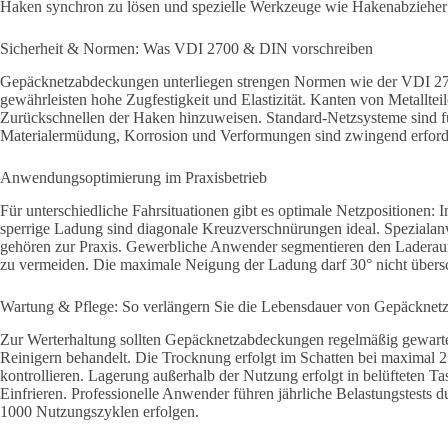
Haken synchron zu lösen und spezielle Werkzeuge wie Hakenabzieher
Sicherheit & Normen: Was VDI 2700 & DIN vorschreiben
Gepäcknetzabdeckungen unterliegen strengen Normen wie der VDI 270
gewährleisten hohe Zugfestigkeit und Elastizität. Kanten von Metalltei
Zurückschnellen der Haken hinzuweisen. Standard-Netzsysteme sind fü
Materialermüdung, Korrosion und Verformungen sind zwingend erforder
Anwendungsoptimierung im Praxisbetrieb
Für unterschiedliche Fahrsituationen gibt es optimale Netzpositionen: 
sperrige Ladung sind diagonale Kreuzverschnürungen ideal. Spezialan
gehören zur Praxis. Gewerbliche Anwender segmentieren den Laderaum 
zu vermeiden. Die maximale Neigung der Ladung darf 30° nicht übersc
Wartung & Pflege: So verlängern Sie die Lebensdauer von Gepäckne
Zur Werterhaltung sollten Gepäcknetzabdeckungen regelmäßig gewartet
Reinigern behandelt. Die Trocknung erfolgt im Schatten bei maximal 
kontrollieren. Lagerung außerhalb der Nutzung erfolgt in belüfteten 
Einfrieren. Professionelle Anwender führen jährliche Belastungstests d
1000 Nutzungszyklen erfolgen.