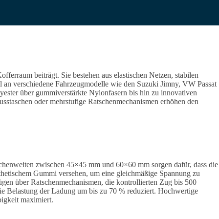
ferraum beiträgt. Sie bestehen aus elastischen Netzen, stabilen
el an verschiedene Fahrzeugmodelle wie den Suzuki Jimny, VW Passat
yester über gummiverstärkte Nylonfasern bis hin zu innovativen
chlusstaschen oder mehrstufige Ratschenmechanismen erhöhen den
Maschenweiten zwischen 45×45 mm und 60×60 mm sorgen dafür, dass die
synthetischem Gummi versehen, um eine gleichmäßige Spannung zu
fügen über Ratschenmechanismen, die kontrollierten Zug bis 500
die Belastung der Ladung um bis zu 70 % reduziert. Hochwertige
igkeit maximiert.