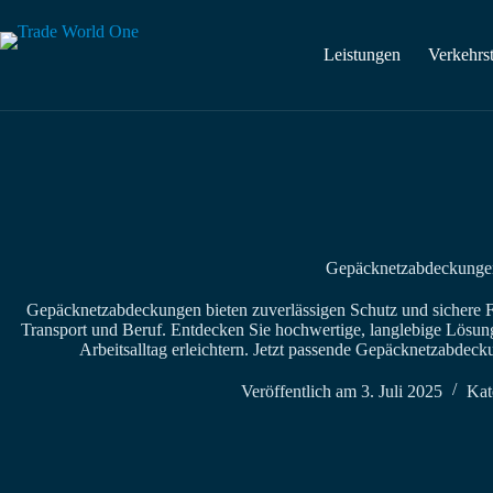
Zum
Inhalt
springen
Leistungen
Verkehrs
Gepäck­netz­ab­deckunge
Gepäcknetzabdeckungen bieten zuverlässigen Schutz und sichere Fix
Transport und Beruf. Entdecken Sie hochwertige, langlebige Lösung
Arbeitsalltag erleichtern. Jetzt passende Gepäcknetzabdeck
Veröffentlich am
3. Juli 2025
Kat