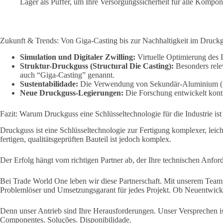
Lager als Puffer, um Ihre Versorgungssicherheit für alle Kompon
Zukunft & Trends: Von Giga-Casting bis zur Nachhaltigkeit im Druck
Simulation und Digitaler Zwilling:
Virtuelle Optimierung des 
Struktur-Druckguss (Structural Die Casting):
Besonders rele
auch “Giga-Casting” genannt.
Sustentabilidade:
Die Verwendung von Sekundär-Aluminium (R
Neue Druckguss-Legierungen:
Die Forschung entwickelt konti
Fazit: Warum Druckguss eine Schlüsseltechnologie für die Industrie ist 
Druckguss ist eine Schlüsseltechnologie zur Fertigung komplexer, le
fertigen, qualitätsgeprüften Bauteil ist jedoch komplex.
Der Erfolg hängt vom richtigen Partner ab, der Ihre technischen Anford
Bei Trade World One leben wir diese Partnerschaft. Mit unserem Team, 
Problemlöser und Umsetzungsgarant für jedes Projekt. Ob Neuentwickl
Denn unser Antrieb sind Ihre Herausforderungen. Unser Versprechen is
Componentes. Soluções. Disponibilidade.