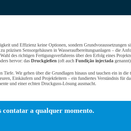
igkeit und Effizienz keine Optionen, sondern Grundvoraussetzungen 
n zu präzisen Sensorgehäusen in Wasseraufbereitungsanlagen – die Anfo
hl des richtigen Fertigungsverfahrens über den Erfolg eines Projekts e
ders hervor: das
Druckgießen
(oft auch
Fundição injectada
genannt)
n Tiefe. Wir gehen über die Grundlagen hinaus und tauchen ein in die t
euren, Einkäufern und Projektleitern – ein fundiertes Verständnis für d
ente und einer echten Druckguss-Lösung ausmacht.
 contatar a qualquer momento.