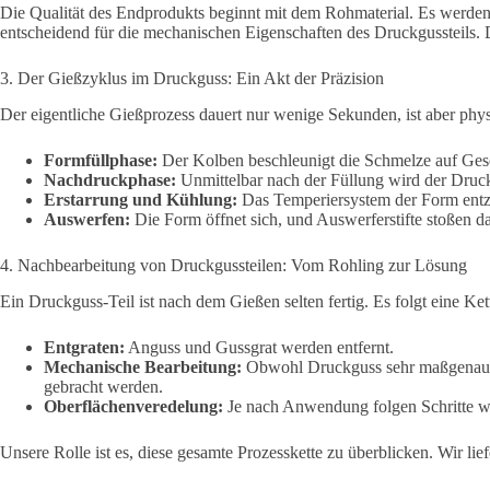
Die Qualität des Endprodukts beginnt mit dem Rohmaterial. Es werde
entscheidend für die mechanischen Eigenschaften des Druckgussteils.
3. Der Gießzyklus im Druckguss: Ein Akt der Präzision
Der eigentliche Gießprozess dauert nur wenige Sekunden, ist aber phy
Formfüllphase:
Der Kolben beschleunigt die Schmelze auf Gesch
Nachdruckphase:
Unmittelbar nach der Füllung wird der Druck
Erstarrung und Kühlung:
Das Temperiersystem der Form entzie
Auswerfen:
Die Form öffnet sich, und Auswerferstifte stoßen das
4. Nachbearbeitung von Druckgussteilen: Vom Rohling zur Lösung
Ein Druckguss-Teil ist nach dem Gießen selten fertig. Es folgt eine Ke
Entgraten:
Anguss und Gussgrat werden entfernt.
Mechanische Bearbeitung:
Obwohl Druckguss sehr maßgenau is
gebracht werden.
Oberflächenveredelung:
Je nach Anwendung folgen Schritte wie
Unsere Rolle ist es, diese gesamte Prozesskette zu überblicken. Wir li