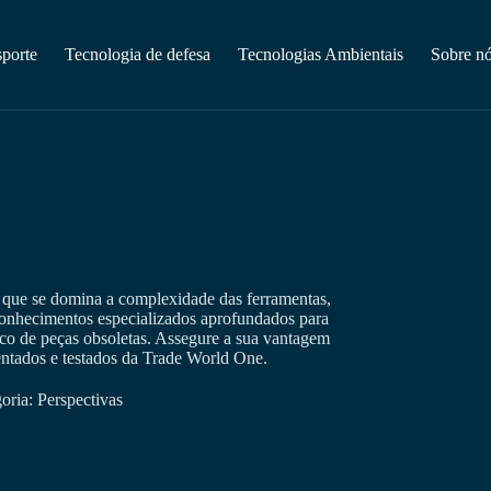
sporte
Tecnologia de defesa
Tecnologias Ambientais
Sobre n
 é que se domina a complexidade das ferramentas,
conhecimentos especializados aprofundados para
ico de peças obsoletas. Assegure a sua vantagem
tados e testados da Trade World One.
oria:
Perspectivas