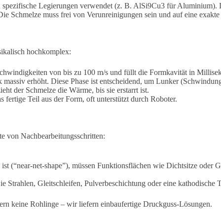
n spezifische Legierungen verwendet (z. B. AlSi9Cu3 für Aluminium).
 Die Schmelze muss frei von Verunreinigungen sein und auf eine exakt
sikalisch hochkomplex:
windigkeiten von bis zu 100 m/s und füllt die Formkavität in Millise
 massiv erhöht. Diese Phase ist entscheidend, um Lunker (Schwindung
ht der Schmelze die Wärme, bis sie erstarrt ist.
 fertige Teil aus der Form, oft unterstützt durch Roboter.
tte von Nachbearbeitungsschritten:
t (“near-net-shape”), müssen Funktionsflächen wie Dichtsitze oder G
 Strahlen, Gleitschleifen, Pulverbeschichtung oder eine kathodische
efern keine Rohlinge – wir liefern einbaufertige Druckguss-Lösungen.