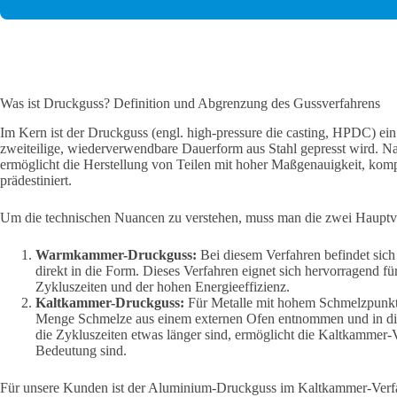
Was ist Druckguss? Definition und Abgrenzung des Gussverfahrens
Im Kern ist der Druckguss (engl. high-pressure die casting, HPDC) ei
zweiteilige, wiederverwendbare Dauerform aus Stahl gepresst wird. Na
ermöglicht die Herstellung von Teilen mit hoher Maßgenauigkeit, komp
prädestiniert.
Um die technischen Nuancen zu verstehen, muss man die zwei Hauptva
Warmkammer-Druckguss:
Bei diesem Verfahren befindet sich
direkt in die Form. Dieses Verfahren eignet sich hervorragend 
Zykluszeiten und der hohen Energieeffizienz.
Kaltkammer-Druckguss:
Für Metalle mit hohem Schmelzpunkt
Menge Schmelze aus einem externen Ofen entnommen und in die
die Zykluszeiten etwas länger sind, ermöglicht die Kaltkammer-
Bedeutung sind.
Für unsere Kunden ist der Aluminium-Druckguss im Kaltkammer-Verfahr