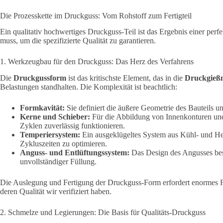
Die Prozesskette im Druckguss: Vom Rohstoff zum Fertigteil
Ein qualitativ hochwertiges Druckguss-Teil ist das Ergebnis einer perf
muss, um die spezifizierte Qualität zu garantieren.
1. Werkzeugbau für den Druckguss: Das Herz des Verfahrens
Die
Druckgussform
ist das kritischste Element, das in die
Druckgieß
Belastungen standhalten. Die Komplexität ist beachtlich:
Formkavität:
Sie definiert die äußere Geometrie des Bauteils u
Kerne und Schieber:
Für die Abbildung von Innenkonturen und
Zyklen zuverlässig funktionieren.
Temperiersystem:
Ein ausgeklügeltes System aus Kühl- und Hei
Zykluszeiten zu optimieren.
Anguss- und Entlüftungssystem:
Das Design des Angusses best
unvollständiger Füllung.
Die Auslegung und Fertigung der Druckguss-Form erfordert enormes Fa
deren Qualität wir verifiziert haben.
2. Schmelze und Legierungen: Die Basis für Qualitäts-Druckguss