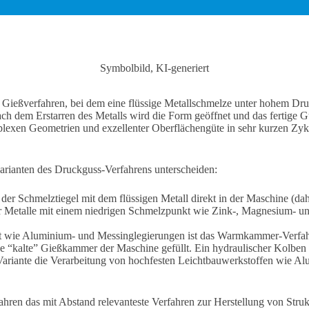
Symbolbild, KI-generiert
n Gießverfahren, bei dem eine flüssige Metallschmelze unter hohem Dru
ch dem Erstarren des Metalls wird die Form geöffnet und das fertige G
lexen Geometrien und exzellenter Oberflächengüte in sehr kurzen Zykl
rianten des Druckguss-Verfahrens unterscheiden:
 der Schmelztiegel mit dem flüssigen Metall direkt in der Maschine 
für Metalle mit einem niedrigen Schmelzpunkt wie Zink-, Magnesium- un
 wie Aluminium- und Messinglegierungen ist das Warmkammer-Verfahr
 “kalte” Gießkammer der Maschine gefüllt. Ein hydraulischer Kolben
Variante die Verarbeitung von hochfesten Leichtbauwerkstoffen wie Al
en das mit Abstand relevanteste Verfahren zur Herstellung von Struk