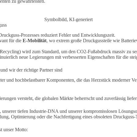
enten zu gewährleisten.
Symbolbild, KI-generiert
guss
Druckguss-Prozesses reduziert Fehler und Entwicklungszeit.
vant für die
E-Mobilität
, wo extrem große Druckgussteile wie Batter
ecycling) wird zum Standard, um den CO2-Fußabdruck massiv zu se
nuierlich neue Legierungen mit verbesserten Eigenschaften für die st
und wir der richtige Partner sind
ichter und hochbelastbarer Komponenten, die das Herzstück moderner 
erungen versteht, die globalen Märkte beherrscht und zuverlässig liefer
unserer tiefen Industrie-DNA und unserer kompromisslosen Lösungsorien
ung, Optimierung oder die Nachfertigung eines obsoleten Druckguss-Te
t unser Motto: