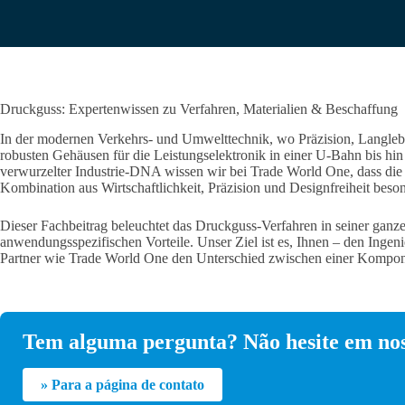
Druckguss: Expertenwissen zu Verfahren, Materialien & Beschaffung
In der modernen Verkehrs- und Umwelttechnik, wo Präzision, Langleb
robusten Gehäusen für die Leistungselektronik in einer U-Bahn bis hi
verwurzelter Industrie-DNA wissen wir bei Trade World One, dass die Wa
Kombination aus Wirtschaftlichkeit, Präzision und Designfreiheit
beson
Dieser Fachbeitrag beleuchtet das Druckguss-Verfahren in seiner ganze
anwendungsspezifischen Vorteile. Unser Ziel ist es, Ihnen – den Ingeni
Partner wie Trade World One den Unterschied zwischen einer Kompon
Tem alguma pergunta? Não hesite em nos
» Para a página de contato