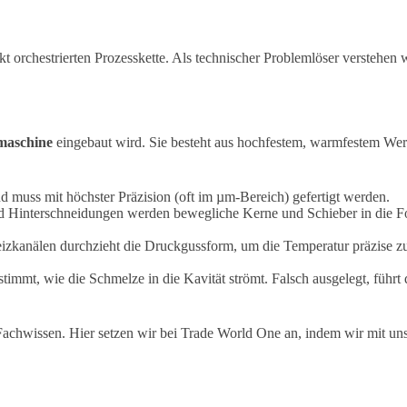
ekt orchestrierten Prozesskette. Als technischer Problemlöser verstehen
maschine
eingebaut wird.
Sie besteht aus hochfestem, warmfestem We
nd muss mit höchster Präzision (oft im µm-Bereich) gefertigt werden.
 Hinterschneidungen werden bewegliche Kerne und Schieber in die Fo
zkanälen durchzieht die Druckgussform, um die Temperatur präzise zu
immt, wie die Schmelze in die Kavität strömt.
Falsch ausgelegt, führt
chwissen. Hier setzen wir bei Trade World One an, indem wir mit uns