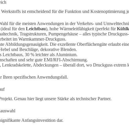
eich
n Werkstoffs ist entscheidend für die Funktion und Kostenoptimierung j
Wahl für die meisten Anwendungen in der Verkehrs- und Umwelttechni
(ideal für den
Leichtbau
), hohe Wärmeleitfähigkeit (perfekt für
Kühlk
naltechnik, Tragstrukturen, Pumpengehäuse – alles typische Druckgu
rbeitet im Warmkammer-Druckguss.
e Abbildungsgenauigkeit. Die exzellente Oberflächengüte erlaubt eine
Hebel und Beschläge, dekorative Blenden.
Leichtbaus, 30 % leichter als Aluminium.
enschaften und sehr gute EMI/RFI-Abschirmung.
 Lenkradskelette, Abdeckungen – überall dort, wo Druckguss extrem le
ür Ihren spezifischen Anwendungsfall.
auf
jekt. Genau hier liegt unsere Stärke als technischer Partner.
nauswahl
signifikante Anfangsinvestition dar.