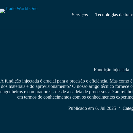
Saltar
para
o
Serviços
Tecnologias de tran
conteúdo
Fundição injectada
A fundição injectada é crucial para a precisão e eficiência. Mas como
dos materiais e do aprovisionamento? O nosso artigo técnico fornece 
engenheiros e compradores - desde a cadeia de processos até ao refabr
em termos de conhecimentos com os conhecimentos experimen
Publicado em
6. Jul 2025
Categ