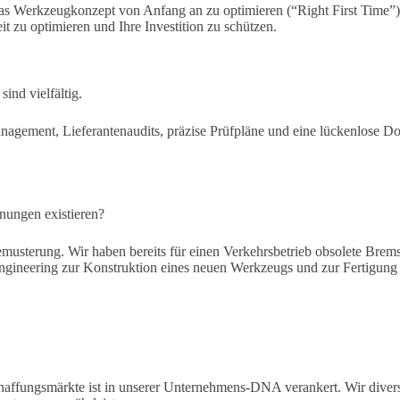
s Werkzeugkonzept von Anfang an zu optimieren (“Right First Time”).
t zu optimieren und Ihre Investition zu schützen.
ind vielfältig.
nagement, Lieferantenaudits, präzise Prüfpläne und eine lückenlose Dok
hnungen existieren?
 Bemusterung. Wir haben bereits für einen Verkehrsbetrieb obsolete Br
neering zur Konstruktion eines neuen Werkzeugs und zur Fertigung gepr
haffungsmärkte ist in unserer Unternehmens-DNA verankert. Wir diversi