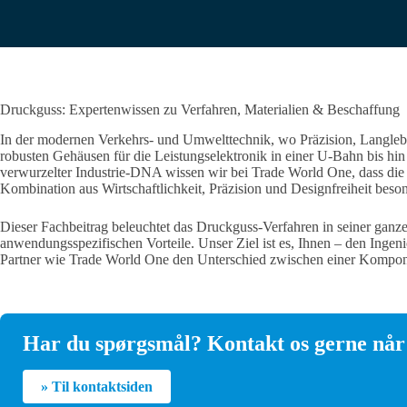
Druckguss: Expertenwissen zu Verfahren, Materialien & Beschaffung
In der modernen Verkehrs- und Umwelttechnik, wo Präzision, Langleb
robusten Gehäusen für die Leistungselektronik in einer U-Bahn bis hi
verwurzelter Industrie-DNA wissen wir bei Trade World One, dass die Wa
Kombination aus Wirtschaftlichkeit, Präzision und Designfreiheit
beson
Dieser Fachbeitrag beleuchtet das Druckguss-Verfahren in seiner ganze
anwendungsspezifischen Vorteile. Unser Ziel ist es, Ihnen – den Ingeni
Partner wie Trade World One den Unterschied zwischen einer Kompon
Har du spørgsmål? Kontakt os gerne når 
» Til kontaktsiden