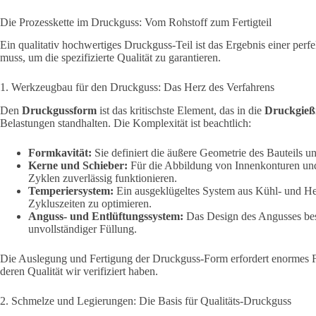
Die Prozesskette im Druckguss: Vom Rohstoff zum Fertigteil
Ein qualitativ hochwertiges Druckguss-Teil ist das Ergebnis einer perf
muss, um die spezifizierte Qualität zu garantieren.
1. Werkzeugbau für den Druckguss: Das Herz des Verfahrens
Den
Druckgussform
ist das kritischste Element, das in die
Druckgieß
Belastungen standhalten. Die Komplexität ist beachtlich:
Formkavität:
Sie definiert die äußere Geometrie des Bauteils u
Kerne und Schieber:
Für die Abbildung von Innenkonturen und
Zyklen zuverlässig funktionieren.
Temperiersystem:
Ein ausgeklügeltes System aus Kühl- und Hei
Zykluszeiten zu optimieren.
Anguss- und Entlüftungssystem:
Das Design des Angusses best
unvollständiger Füllung.
Die Auslegung und Fertigung der Druckguss-Form erfordert enormes Fa
deren Qualität wir verifiziert haben.
2. Schmelze und Legierungen: Die Basis für Qualitäts-Druckguss