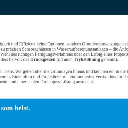
igkeit und Effizienz keine Optionen, sondern Grundvoraussetzungen 
n zu präzisen Sensorgehäusen in Wasseraufbereitungsanlagen – die Anfo
hl des richtigen Fertigungsverfahrens über den Erfolg eines Projekts e
ders hervor: das
Druckgießen
(oft auch
Trykstøbning
genannt).
n Tiefe. Wir gehen über die Grundlagen hinaus und tauchen ein in die t
euren, Einkäufern und Projektleitern – ein fundiertes Verständnis für d
ente und einer echten Druckguss-Lösung ausmacht.
som helst.