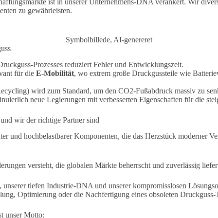
haffungsmärkte ist in unserer Unternehmens-DNA verankert. Wir diversi
enten zu gewährleisten.
Symbolbillede, AI-genereret
guss
Druckguss-Prozesses reduziert Fehler und Entwicklungszeit.
vant für die
E-Mobilität
, wo extrem große Druckgussteile wie Batter
cycling) wird zum Standard, um den CO2-Fußabdruck massiv zu sen
nuierlich neue Legierungen mit verbesserten Eigenschaften für die st
und wir der richtige Partner sind
ichter und hochbelastbarer Komponenten, die das Herzstück moderner 
erungen versteht, die globalen Märkte beherrscht und zuverlässig liefer
unserer tiefen Industrie-DNA und unserer kompromisslosen Lösungsorien
ung, Optimierung oder die Nachfertigung eines obsoleten Druckguss-Te
t unser Motto: