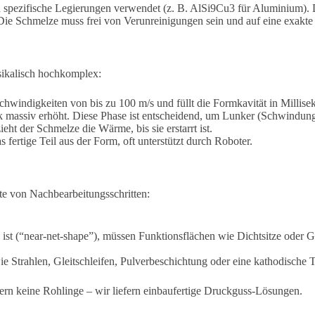
n spezifische Legierungen verwendet (z. B. AlSi9Cu3 für Aluminium).
 Die Schmelze muss frei von Verunreinigungen sein und auf eine exakt
sikalisch hochkomplex:
windigkeiten von bis zu 100 m/s und füllt die Formkavität in Millise
 massiv erhöht. Diese Phase ist entscheidend, um Lunker (Schwindung
ht der Schmelze die Wärme, bis sie erstarrt ist.
 fertige Teil aus der Form, oft unterstützt durch Roboter.
tte von Nachbearbeitungsschritten:
t (“near-net-shape”), müssen Funktionsflächen wie Dichtsitze oder G
 Strahlen, Gleitschleifen, Pulverbeschichtung oder eine kathodische
efern keine Rohlinge – wir liefern einbaufertige Druckguss-Lösungen.