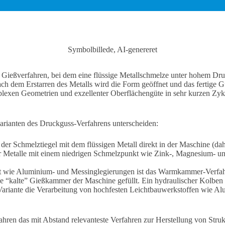
Symbolbillede, AI-genereret
n Gießverfahren, bei dem eine flüssige Metallschmelze unter hohem Dru
ch dem Erstarren des Metalls wird die Form geöffnet und das fertige G
lexen Geometrien und exzellenter Oberflächengüte in sehr kurzen Zykl
rianten des Druckguss-Verfahrens unterscheiden:
 der Schmelztiegel mit dem flüssigen Metall direkt in der Maschine 
für Metalle mit einem niedrigen Schmelzpunkt wie Zink-, Magnesium- un
 wie Aluminium- und Messinglegierungen ist das Warmkammer-Verfahr
 “kalte” Gießkammer der Maschine gefüllt. Ein hydraulischer Kolben
Variante die Verarbeitung von hochfesten Leichtbauwerkstoffen wie Al
en das mit Abstand relevanteste Verfahren zur Herstellung von Struk