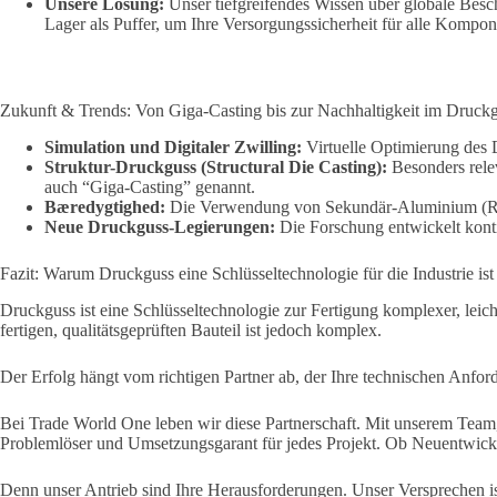
Unsere Lösung:
Unser tiefgreifendes Wissen über globale Besc
Lager als Puffer, um Ihre Versorgungssicherheit für alle Kompon
Zukunft & Trends: Von Giga-Casting bis zur Nachhaltigkeit im Druck
Simulation und Digitaler Zwilling:
Virtuelle Optimierung des 
Struktur-Druckguss (Structural Die Casting):
Besonders rele
auch “Giga-Casting” genannt.
Bæredygtighed:
Die Verwendung von Sekundär-Aluminium (Re
Neue Druckguss-Legierungen:
Die Forschung entwickelt konti
Fazit: Warum Druckguss eine Schlüsseltechnologie für die Industrie ist 
Druckguss ist eine Schlüsseltechnologie zur Fertigung komplexer, le
fertigen, qualitätsgeprüften Bauteil ist jedoch komplex.
Der Erfolg hängt vom richtigen Partner ab, der Ihre technischen Anford
Bei Trade World One leben wir diese Partnerschaft. Mit unserem Team, 
Problemlöser und Umsetzungsgarant für jedes Projekt. Ob Neuentwickl
Denn unser Antrieb sind Ihre Herausforderungen. Unser Versprechen is