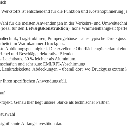
eich
n Werkstoffs ist entscheidend für die Funktion und Kostenoptimierung j
Wahl für die meisten Anwendungen in der Verkehrs- und Umwelttechni
(ideal für den
Letvægtskonstruktion
), hohe Wärmeleitfähigkeit (perf
naltechnik, Tragstrukturen, Pumpengehäuse – alles typische Druckgu
rbeitet im Warmkammer-Druckguss.
e Abbildungsgenauigkeit. Die exzellente Oberflächengüte erlaubt eine
Hebel und Beschläge, dekorative Blenden.
Leichtbaus, 30 % leichter als Aluminium.
enschaften und sehr gute EMI/RFI-Abschirmung.
 Lenkradskelette, Abdeckungen – überall dort, wo Druckguss extrem le
ür Ihren spezifischen Anwendungsfall.
auf
jekt. Genau hier liegt unsere Stärke als technischer Partner.
nauswahl
signifikante Anfangsinvestition dar.