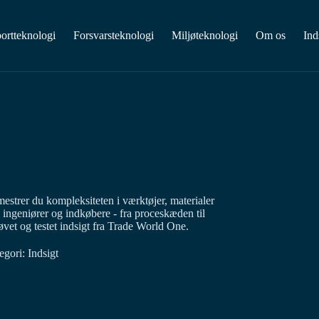
ortteknologi
Forsvarsteknologi
Miljøteknologi
Om os
Ind
estrer du kompleksiteten i værktøjer, materialer
 ingeniører og indkøbere - fra proceskæden til
øvet og testet indsigt fra Trade World One.
egori:
Indsigt