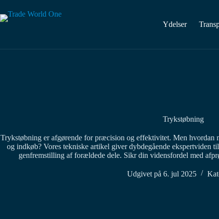
Spring
til
indhold
Ydelser
Transp
Trykstøbning
Trykstøbning er afgørende for præcision og effektivitet. Men hvordan m
og indkøb? Vores tekniske artikel giver dybdegående ekspertviden til
genfremstilling af forældede dele. Sikr din vidensfordel med afpr
Udgivet på
6. jul 2025
Kat