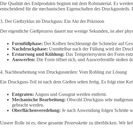
Die Qualität des Endprodukts beginnt mit dem Rohmaterial. Es werde
entscheidend für die mechanischen Eigenschaften des Druckgussteils.
3. Der Gießzyklus im Druckguss: Ein Akt der Präzision
Der eigentliche Gießprozess dauert nur wenige Sekunden, ist aber phy
Formfüllphase:
Der Kolben beschleunigt die Schmelze auf Gesch
Nachdruckphase:
Unmittelbar nach der Füllung wird der Druck
Erstarrung und Kühlung:
Das Temperiersystem der Form entzie
Auswerfen:
Die Form öffnet sich, und Auswerferstifte stoßen das
4. Nachbearbeitung von Druckgussteilen: Vom Rohling zur Lösung
Ein Druckguss-Teil ist nach dem Gießen selten fertig. Es folgt eine Ke
Entgraten:
Anguss und Gussgrat werden entfernt.
Mechanische Bearbeitung:
Obwohl Druckguss sehr maßgenau is
gebracht werden.
Oberflächenveredelung:
Je nach Anwendung folgen Schritte wie
Unsere Rolle ist es, diese gesamte Prozesskette zu überblicken. Wir li