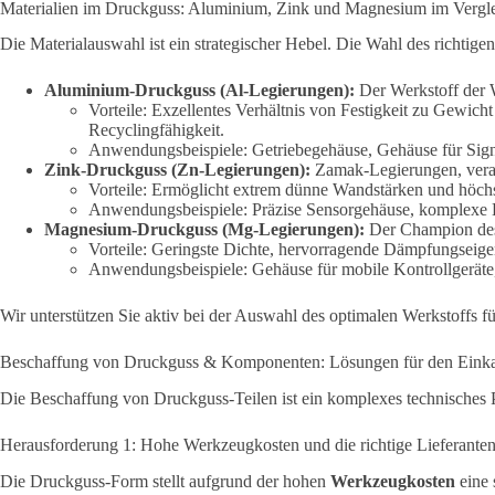
Materialien im Druckguss: Aluminium, Zink und Magnesium im Vergl
Die Materialauswahl ist ein strategischer Hebel. Die Wahl des richtige
Aluminium-Druckguss (Al-Legierungen):
Der Werkstoff der 
Vorteile: Exzellentes Verhältnis von Festigkeit zu
Gewicht 
Recyclingfähigkeit.
Anwendungsbeispiele: Getriebegehäuse, Gehäuse für Sig
Zink-Druckguss (Zn-Legierungen):
Zamak-Legierungen, vera
Vorteile: Ermöglicht extrem dünne Wandstärken und höchst
Anwendungsbeispiele: Präzise Sensorgehäuse, komplexe 
Magnesium-Druckguss (Mg-Legierungen):
Der Champion des 
Vorteile: Geringste Dichte, hervorragende Dämpfungseig
Anwendungsbeispiele: Gehäuse für mobile Kontrollgeräte,
Wir unterstützen Sie aktiv bei der Auswahl des optimalen Werkstoffs f
Beschaffung von Druckguss & Komponenten: Lösungen für den Eink
Die Beschaffung von Druckguss-Teilen ist ein komplexes technisches Pro
Herausforderung 1: Hohe Werkzeugkosten und die richtige Lieferante
Die Druckguss-Form stellt aufgrund der hohen
Werkzeugkosten
eine 