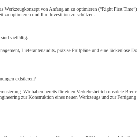
s Werkzeugkonzept von Anfang an zu optimieren (“Right First Time”).
t zu optimieren und Ihre Investition zu schützen.
ind vielfältig.
nagement, Lieferantenaudits, präzise Prüfpläne und eine lückenlose Dok
hnungen existieren?
 Bemusterung. Wir haben bereits für einen Verkehrsbetrieb obsolete Br
neering zur Konstruktion eines neuen Werkzeugs und zur Fertigung gepr