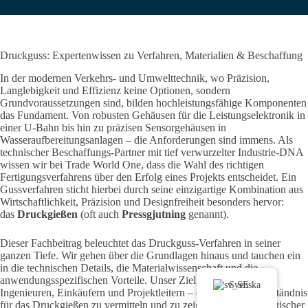
Druckguss: Expertenwissen zu Verfahren, Materialien & Beschaffung
In der modernen Verkehrs- und Umwelttechnik, wo Präzision,
Langlebigkeit und Effizienz keine Optionen, sondern
Grundvoraussetzungen sind, bilden hochleistungsfähige Komponenten
das Fundament. Von robusten Gehäusen für die Leistungselektronik in
einer U-Bahn bis hin zu präzisen Sensorgehäusen in
Wasseraufbereitungsanlagen – die Anforderungen sind immens. Als
technischer Beschaffungs-Partner mit tief verwurzelter Industrie-DNA
wissen wir bei Trade World One, dass die Wahl des richtigen
Fertigungsverfahrens über den Erfolg eines Projekts entscheidet. Ein
Gussverfahren sticht hierbei durch seine einzigartige Kombination aus
Wirtschaftlichkeit, Präzision und Designfreiheit
besonders hervor:
das
Druckgießen
(oft auch
Pressgjutning
genannt).
Dieser Fachbeitrag beleuchtet das Druckguss-Verfahren in seiner
ganzen Tiefe. Wir gehen über die Grundlagen hinaus und tauchen ein
in die technischen Details, die Materialwissenschaft und die
anwendungsspezifischen Vorteile. Unser Ziel ist es, Ihnen – den
Svenska
Ingenieuren, Einkäufern und Projektleitern – ein fundiertes Verständnis
für das Druckgießen zu vermitteln und zu zeigen, wie ein strategischer