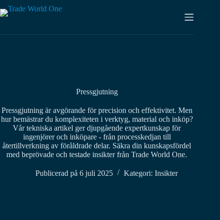
Hoppa
till
innehåll
Pressgjutning
Pressgjutning är avgörande för precision och effektivitet. Men
hur bemästrar du komplexiteten i verktyg, material och inköp?
Vår tekniska artikel ger djupgående expertkunskap för
ingenjörer och inköpare - från processkedjan till
återtillverkning av föråldrade delar. Säkra din kunskapsfördel
med beprövade och testade insikter från Trade World One.
Publicerad på
6 juli 2025
Kategori:
Insikter