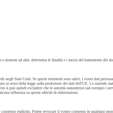
a o insieme ad altri, determina le finalità e i mezzi del trattamento dei da
de negli Stati Uniti. Se questi strumenti sono attivi, i vostri dati personal
o ai sensi della legge sulla protezione dei dati dell'UE. Le aziende statu
Non si può quindi escludere che le autorità statunitensi (ad esempio i se
lcuna influenza su queste attività di elaborazione.
o consenso esplicito. Potete revocare il vostro consenso in qualsiasi mome