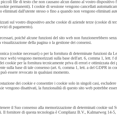
no piccoli file di testo che non causano alcun danno al vostro dispositi
cookie permanenti). I cookie di sessione vengono cancellati automaticam
no eliminati dall'utente stesso o fino a quando non vengono eliminati 
zzati sul vostro dispositivo anche cookie di aziende terze (cookie di terz
ervizi di pagamento).
essari, poiché alcune funzioni del sito web non funzionerebbero senza d
 visualizzazione della pagina o la gestione dei consensi.
nica (cookie necessari) o per la fornitura di determinate funzioni da Lei
dience web) vengono memorizzati sulla base dell'art. 6, comma 1, lett. f
i cookie per la fornitura tecnicamente priva di errori e ottimizzata dei 
te sulla base di tale consenso (art. 6, comma 1, lett. a del GDPR in co
 può essere revocato in qualsiasi momento.
tazione dei cookie e consentire i cookie solo in singoli casi, escludere l
e vengono disattivati, la funzionalità di questo sito web potrebbe essere
ttenere il Suo consenso alla memorizzazione di determinati cookie sul Su
i. Il fornitore di questa tecnologia è Complianz B.V., Kalmarweg 14-5