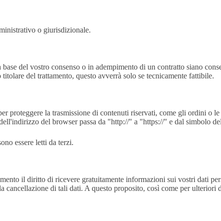
ministrativo o giurisdizionale.
ulla base del vostro consenso o in adempimento di un contratto siano cons
 titolare del trattamento, questo avverrà solo se tecnicamente fattibile.
r proteggere la trasmissione di contenuti riservati, come gli ordini o le r
dell'indirizzo del browser passa da "http://" a "https://" e dal simbolo de
ono essere letti da terzi.
mento il diritto di ricevere gratuitamente informazioni sui vostri dati per
 alla cancellazione di tali dati. A questo proposito, così come per ulterior