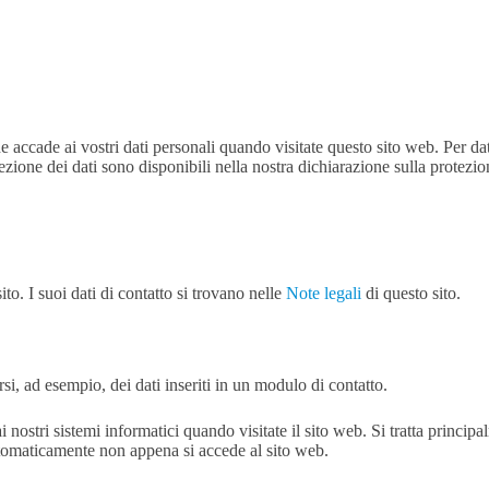
i
Tecnologia per la difesa
Tecnologia ambientale
Chi siamo
cade ai vostri dati personali quando visitate questo sito web. Per dati p
zione dei dati sono disponibili nella nostra dichiarazione sulla protezione
ito. I suoi dati di contatto si trovano nelle
Note legali
di questo sito.
rsi, ad esempio, dei dati inseriti in un modulo di contatto.
nostri sistemi informatici quando visitate il sito web. Si tratta principa
utomaticamente non appena si accede al sito web.