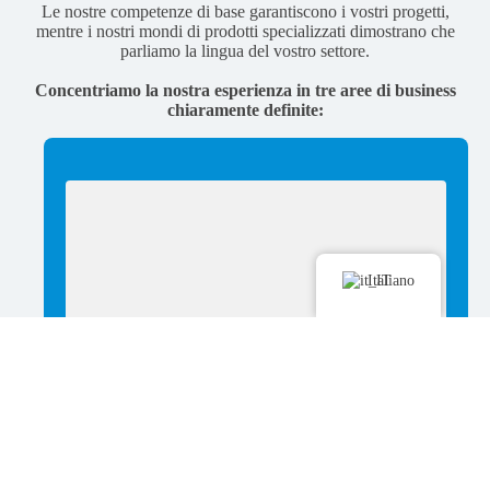
Le nostre competenze di base garantiscono i vostri progetti,
mentre i nostri mondi di prodotti specializzati dimostrano che
parliamo la lingua del vostro settore.
Concentriamo la nostra esperienza in tre aree di business
chiaramente definite:
Italiano
Tecnologia dei Trasporti – Tram, Metropolitana &
Automotive
Siamo il vostro fornitore di sistemi consolidato per tutti