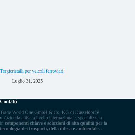
Tergicristalli per veicoli ferroviari
Luglio 31, 2025
Contatti
Trade World One GmbH & Co. KG di Düsseldorf è
un'azienda attiva a livello internazionale, specializzata
in
componenti chiave e soluzioni di alta qualità per la
tecnologia dei trasporti, della difesa e ambientale.
.