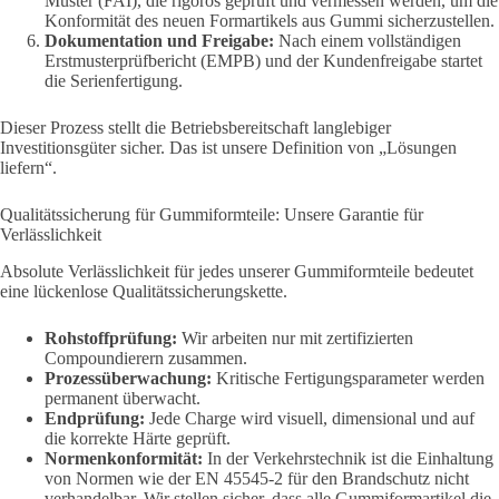
Muster (FAI), die rigoros geprüft und vermessen werden, um die
Konformität des neuen Formartikels aus Gummi sicherzustellen.
Dokumentation und Freigabe:
Nach einem vollständigen
Erstmusterprüfbericht (EMPB) und der Kundenfreigabe startet
die Serienfertigung.
Dieser Prozess stellt die Betriebsbereitschaft langlebiger
Investitionsgüter sicher. Das ist unsere Definition von „Lösungen
liefern“.
Qualitätssicherung für Gummiformteile: Unsere Garantie für
Verlässlichkeit
Absolute Verlässlichkeit für jedes unserer Gummiformteile bedeutet
eine lückenlose Qualitätssicherungskette.
Rohstoffprüfung:
Wir arbeiten nur mit zertifizierten
Compoundierern zusammen.
Prozessüberwachung:
Kritische Fertigungsparameter werden
permanent überwacht.
Endprüfung:
Jede Charge wird visuell, dimensional und auf
die korrekte Härte geprüft.
Normenkonformität:
In der Verkehrstechnik ist die Einhaltung
von Normen wie der EN 45545-2 für den Brandschutz nicht
verhandelbar. Wir stellen sicher, dass alle Gummiformartikel die