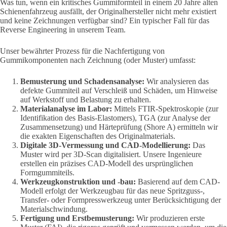
Was tun, wenn ein kritisches Gummiformteil in einem 20 Jahre alten
Schienenfahrzeug ausfällt, der Originalhersteller nicht mehr existiert
und keine Zeichnungen verfügbar sind? Ein typischer Fall für das
Reverse Engineering in unserem Team.
Unser bewährter Prozess für die Nachfertigung von
Gummikomponenten nach Zeichnung (oder Muster) umfasst:
Bemusterung und Schadensanalyse:
Wir analysieren das
defekte Gummiteil auf Verschleiß und Schäden, um Hinweise
auf Werkstoff und Belastung zu erhalten.
Materialanalyse im Labor:
Mittels FTIR-Spektroskopie (zur
Identifikation des Basis-Elastomers), TGA (zur Analyse der
Zusammensetzung) und Härteprüfung (Shore A) ermitteln wir
die exakten Eigenschaften des Originalmaterials.
Digitale 3D-Vermessung und CAD-Modellierung:
Das
Muster wird per 3D-Scan digitalisiert. Unsere Ingenieure
erstellen ein präzises CAD-Modell des ursprünglichen
Formgummiteils.
Werkzeugkonstruktion und -bau:
Basierend auf dem CAD-
Modell erfolgt der Werkzeugbau für das neue Spritzguss-,
Transfer- oder Formpresswerkzeug unter Berücksichtigung der
Materialschwindung.
Fertigung und Erstbemusterung:
Wir produzieren erste