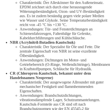
Charakteristik: Der Alleskönner für den Außeneinsatz.
EPDM zeichnet sich durch eine herausragende
Witterungsbeständigkeit, Ozon- und UV-Beständigkeit
aus. Es ist zudem beständig gegen viele polare Medien
wie Wasser und Glykole. Seine Temperaturbeständigkeit
reicht von -45 °C bis +130 °C.
Anwendungen: Tür- und Fensterdichtungen an
Schienenfahrzeugen, Faltenbälge für Gelenke,
Kabeldurchführungen und Kühlschläuche.
NBR (Acrylnitril-Butadien-Kautschuk)
Charakteristik: Der Spezialist für Öle und Fette. Die
zentrale Eigenschaft von NBR ist seine exzellente
Ölbeständigkeit.
Anwendungen: Dichtungen im Motor- und
Getriebebereich (O-Ringe, Wellendichtringe), Membranen
in Kraftstoffpumpen, Schläuche für Hydraulik.
CR (Chloropren-Kautschuk, bekannt unter dem
Handelsnamen Neoprene)
Charakteristik: Der ausgewogene Allrounder mit guter
mechanischer Festigkeit und flammhemmenden
Eigenschaften.
Anwendungen: Brandschutzdichtungen,
vibrationsdämpfende Lager, Schutzummantelungen.
Kautschuk-Formteile aus CR sind oft nach
Brandschutznormen wie der EN 45545-2 für