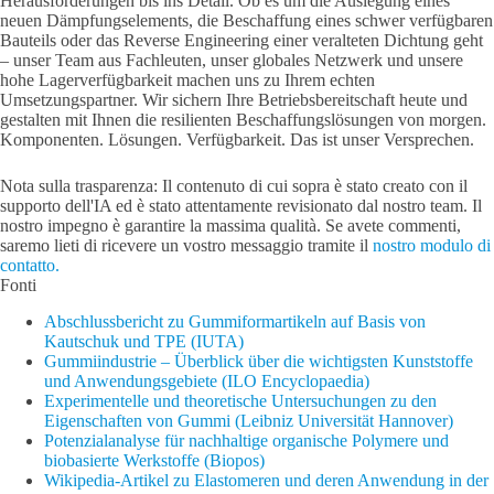
Herausforderungen bis ins Detail. Ob es um die Auslegung eines
neuen Dämpfungselements, die Beschaffung eines schwer verfügbaren
Bauteils oder das Reverse Engineering einer veralteten Dichtung geht
– unser Team aus Fachleuten, unser globales Netzwerk und unsere
hohe Lagerverfügbarkeit machen uns zu Ihrem echten
Umsetzungspartner. Wir sichern Ihre Betriebsbereitschaft heute und
gestalten mit Ihnen die resilienten Beschaffungslösungen von morgen.
Komponenten. Lösungen. Verfügbarkeit. Das ist unser Versprechen.
Nota sulla trasparenza: Il contenuto di cui sopra è stato creato con il
supporto dell'IA ed è stato attentamente revisionato dal nostro team. Il
nostro impegno è garantire la massima qualità. Se avete commenti,
saremo lieti di ricevere un vostro messaggio tramite il
nostro modulo di
contatto.
Fonti
Abschlussbericht zu Gummiformartikeln auf Basis von
Kautschuk und TPE (IUTA)
Gummiindustrie – Überblick über die wichtigsten Kunststoffe
und Anwendungsgebiete (ILO Encyclopaedia)
Experimentelle und theoretische Untersuchungen zu den
Eigenschaften von Gummi (Leibniz Universität Hannover)
Potenzialanalyse für nachhaltige organische Polymere und
biobasierte Werkstoffe (Biopos)
Wikipedia-Artikel zu Elastomeren und deren Anwendung in der