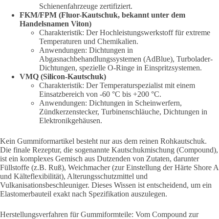
Schienenfahrzeuge zertifiziert.
FKM/FPM (Fluor-Kautschuk, bekannt unter dem
Handelsnamen Viton)
Charakteristik: Der Hochleistungswerkstoff für extreme
Temperaturen und Chemikalien.
Anwendungen: Dichtungen in
Abgasnachbehandlungssystemen (AdBlue), Turbolader-
Dichtungen, spezielle O-Ringe in Einspritzsystemen.
VMQ (Silicon-Kautschuk)
Charakteristik: Der Temperaturspezialist mit einem
Einsatzbereich von -60 °C bis +200 °C.
Anwendungen: Dichtungen in Scheinwerfern,
Zündkerzenstecker, Turbinenschläuche, Dichtungen in
Elektronikgehäusen.
Kein Gummiformartikel besteht nur aus dem reinen Rohkautschuk.
Die finale Rezeptur, die sogenannte Kautschukmischung (Compound),
ist ein komplexes Gemisch aus Dutzenden von Zutaten, darunter
Füllstoffe (z.B. Ruß), Weichmacher (zur Einstellung der Härte Shore A
und Kälteflexibilität), Alterungsschutzmittel und
Vulkanisationsbeschleuniger. Dieses Wissen ist entscheidend, um ein
Elastomerbauteil exakt nach Spezifikation auszulegen.
Herstellungsverfahren für Gummiformteile: Vom Compound zur