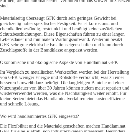
Formen, die mit automatisierten Verfahren oftmals schwer umzusetzen
sind.
Materialseitig überzeugt GFK durch sein geringes Gewicht bei
gleichzeitig hoher spezifischer Festigkeit. Es ist korrosions- und
chemikalienbeständig, rostet nicht und benötigt keine zusätzlichen
Schutzbeschichtungen. Diese Eigenschaften führen zu einer langen
Lebensdauer und minimalem Wartungsaufwand. Weiterhin besitzt
GFK sehr gute elektrische Isolationseigenschaften und kann durch
Zuschlagstoffe in der Brandklasse angepasst werden.
Ökonomische und ökologische Aspekte von Handlaminat GFK
Im Vergleich zu metallischen Werkstoffen werden bei der Herstellung
von GFK weniger Energie und Rohstoffe verbraucht, was zu einer
besseren Umweltbilanz beiträgt. Die langlebigen Bauteile mit einer
Nutzungsdauer von über 30 Jahren können zudem meist repariert und
wiederverwendet werden, was die Nachhaltigkeit weiter erhöht. Für
kleine Serien bietet das Handlaminatverfahren eine kosteneffiziente
und schnelle Lösung.
Wo wird handlaminiertes GFK eingesetzt?
Die Flexibilität und die Materialeigenschaften machen Handlaminat
GFK für eine Vielzahl von Industriezweigen interessant. Besonders