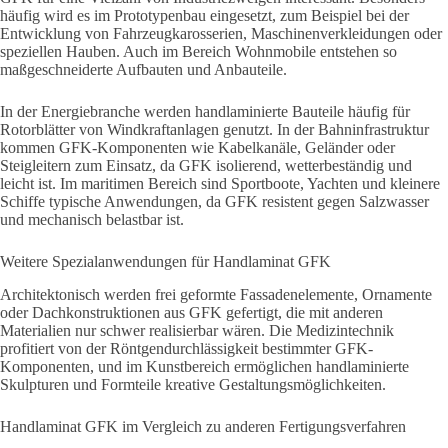
häufig wird es im Prototypenbau eingesetzt, zum Beispiel bei der
Entwicklung von Fahrzeugkarosserien, Maschinenverkleidungen oder
speziellen Hauben. Auch im Bereich Wohnmobile entstehen so
maßgeschneiderte Aufbauten und Anbauteile.
In der Energiebranche werden handlaminierte Bauteile häufig für
Rotorblätter von Windkraftanlagen genutzt. In der Bahninfrastruktur
kommen GFK-Komponenten wie Kabelkanäle, Geländer oder
Steigleitern zum Einsatz, da GFK isolierend, wetterbeständig und
leicht ist. Im maritimen Bereich sind Sportboote, Yachten und kleinere
Schiffe typische Anwendungen, da GFK resistent gegen Salzwasser
und mechanisch belastbar ist.
Weitere Spezialanwendungen für Handlaminat GFK
Architektonisch werden frei geformte Fassadenelemente, Ornamente
oder Dachkonstruktionen aus GFK gefertigt, die mit anderen
Materialien nur schwer realisierbar wären. Die Medizintechnik
profitiert von der Röntgendurchlässigkeit bestimmter GFK-
Komponenten, und im Kunstbereich ermöglichen handlaminierte
Skulpturen und Formteile kreative Gestaltungsmöglichkeiten.
Handlaminat GFK im Vergleich zu anderen Fertigungsverfahren