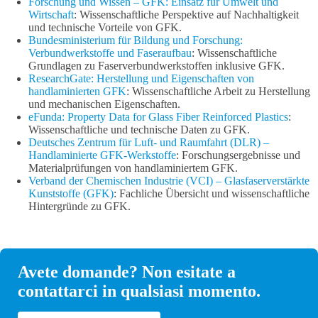
Forschung und Wissen – GFK: Einsatz für Umwelt und
Wirtschaft
: Wissenschaftliche Perspektive auf Nachhaltigkeit
und technische Vorteile von GFK.
Bundesministerium für Bildung und Forschung:
Verbundwerkstoffe und Faseraufbau
: Wissenschaftliche
Grundlagen zu Faserverbundwerkstoffen inklusive GFK.
ResearchGate: Herstellung und Eigenschaften von
handlaminierten GFK
: Wissenschaftliche Arbeit zu Herstellung
und mechanischen Eigenschaften.
eFunda: Property Data for Glass Fiber Reinforced Plastics
:
Wissenschaftliche und technische Daten zu GFK.
Deutsches Zentrum für Luft- und Raumfahrt (DLR) –
Handlaminierte GFK-Werkstoffe
: Forschungsergebnisse und
Materialprüfungen von handlaminiertem GFK.
Verband der Chemischen Industrie (VCI) – Glasfaserverstärkte
Kunststoffe (GFK)
: Fachliche Übersicht und wissenschaftliche
Hintergründe zu GFK.
Avete domande? Non esitate a
contattarci in qualsiasi momento.