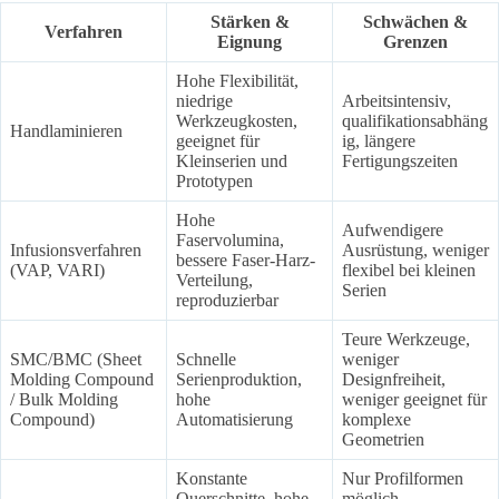
Stärken &
Schwächen &
Verfahren
Eignung
Grenzen
Hohe Flexibilität,
niedrige
Arbeitsintensiv,
Werkzeugkosten,
qualifikationsabhäng
Handlaminieren
geeignet für
ig, längere
Kleinserien und
Fertigungszeiten
Prototypen
Hohe
Aufwendigere
Faservolumina,
Infusionsverfahren
Ausrüstung, weniger
bessere Faser-Harz-
(VAP, VARI)
flexibel bei kleinen
Verteilung,
Serien
reproduzierbar
Teure Werkzeuge,
SMC/BMC (Sheet
Schnelle
weniger
Molding Compound
Serienproduktion,
Designfreiheit,
/ Bulk Molding
hohe
weniger geeignet für
Compound)
Automatisierung
komplexe
Geometrien
Konstante
Nur Profilformen
Querschnitte, hohe
möglich,