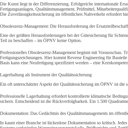
Die Kunst liegt in der Differenzierung. Erfolgreiche internationale Er
Fertigungsanlagen, Qualitätsmanagement, Prüfmittel, Mitarbeiterqualifi
Die Zuverlässigkeitssicherung im öffentlichen Nahverkehr erfordert h
Obsoleszenz-Management: Die Herausforderung der Ersatzteilbeschaf
Eine der größten Herausforderungen bei der Gütesicherung für Schienen
Teil zu beschaffen – im ÖPNV keine Option.
Professionelles Obsoleszenz-Management beginnt mit Vorausschau. Tritt
Fertigungszeichnungen. Hier kommt Reverse Engineering für Bauteile z
Basis kann eine Neufertigung spezifiziert werden – eine Kernkompe
Lagerhaltung als Instrument der Qualitätssicherung
Ein oft unterschätzter Aspekt der Qualitätssicherung im ÖPNV ist d
Professionelle Lagerhaltung erfordert kontrollierte klimatische Bedi
sichern. Entscheidend ist die Rückverfolgbarkeit. Ein 1.500 Quadratmet
Dokumentation: Das Gedächtnis des Qualitätsmanagements im öffentl
In kaum einer Branche ist lückenlose Dokumentation so kritisch. Jede
Systeme verknüpfen Wareneingangsprotokolle, Prüfberichte und Zertifika