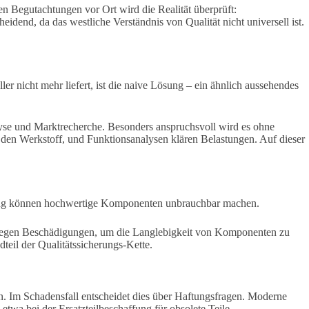
sen Begutachtungen vor Ort wird die Realität überprüft:
idend, da das westliche Verständnis von Qualität nicht universell ist.
 nicht mehr liefert, ist die naive Lösung – ein ähnlich aussehendes
nalyse und Marktrecherche. Besonders anspruchsvoll wird es ohne
n den Werkstoff, und Funktionsanalysen klären Belastungen. Auf dieser
tzung können hochwertige Komponenten unbrauchbar machen.
en gegen Beschädigungen, um die Langlebigkeit von Komponenten zu
dteil der Qualitätssicherungs-Kette.
in. Im Schadensfall entscheidet dies über Haftungsfragen. Moderne
twa bei der Ersatzteilbeschaffung für obsolete Teile.