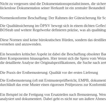
Nicht zu vergessen sind die Dokumentationsspezialist:innen, die siche
lückenlose Dokumentation seiner Herkunft ist ein zentraler Bestandt
Normenkonforme Beschaffung: Der Rahmen der Gütesicherung für Sc
Die Qualitätssicherung im ÖPNV bewegt sich in einem dichten Gefle
BOStrab und weitere Regelwerke definieren präzise, was als qualitätsge
Diese Normen sind keine bürokratischen Hürden, sondern das destillie
verstehen und anzuwenden.
Ein besonders kritischer Aspekt ist dabei die Beschaffung obsoleter
ihrer Komponenten hinausgehen. Hier trennt sich die Spreu vom Weizen
die detaillierte Analyse der Originalspezifikationen, die Suche nach ze
Die Praxis der Erstbemusterung: Qualität vor der ersten Lieferung
Die Erstbemusterung (oft mit Erstmusterprüfbericht, EMPB, dokumentier
durchläuft das erste Muster einen rigorosen Prüfprozess zur Konformit
Ein Beispiel ist die Fertigung von Ersatzteilen nach Bemusterung. Wen
analysiert und dokumentiert. Dabei geht es nicht nur um äußere Abme