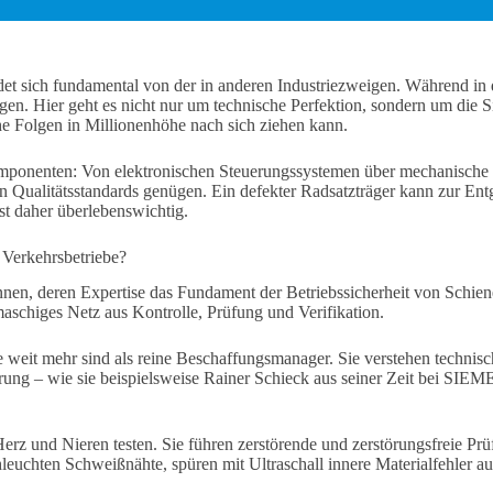
det sich fundamental von der in anderen Industriezweigen. Während in
n. Hier geht es nicht nur um technische Perfektion, sondern um die Si
iche Folgen in Millionenhöhe nach sich ziehen kann.
omponenten: Von elektronischen Steuerungssystemen über mechanische P
 Qualitätsstandards genügen. Ein defekter Radsatzträger kann zur Entg
st daher überlebenswichtig.
 Verkehrsbetriebe?
nnen, deren Expertise das Fundament der Betriebssicherheit von Schien
schiges Netz aus Kontrolle, Prüfung und Verifikation.
e weit mehr sind als reine Beschaffungsmanager. Sie verstehen techni
ahrung – wie sie beispielsweise Rainer Schieck aus seiner Zeit bei SIE
 Herz und Nieren testen. Sie führen zerstörende und zerstörungsfreie P
hleuchten Schweißnähte, spüren mit Ultraschall innere Materialfehler a