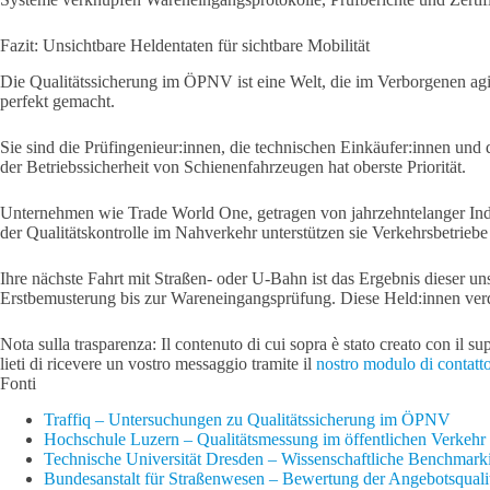
Fazit: Unsichtbare Heldentaten für sichtbare Mobilität
Die Qualitätssicherung im ÖPNV ist eine Welt, die im Verborgenen agi
perfekt gemacht.
Sie sind die Prüfingenieur:innen, die technischen Einkäufer:innen und
der Betriebssicherheit von Schienenfahrzeugen hat oberste Priorität.
Unternehmen wie Trade World One, getragen von jahrzehntelanger Indus
der Qualitätskontrolle im Nahverkehr unterstützen sie Verkehrsbetriebe d
Ihre nächste Fahrt mit Straßen- oder U-Bahn ist das Ergebnis dieser un
Erstbemusterung bis zur Wareneingangsprüfung. Diese Held:innen verdi
Nota sulla trasparenza: Il contenuto di cui sopra è stato creato con il 
lieti di ricevere un vostro messaggio tramite il
nostro modulo di contatto
Fonti
Traffiq – Untersuchungen zu Qualitätssicherung im ÖPNV
Hochschule Luzern – Qualitätsmessung im öffentlichen Verkehr
Technische Universität Dresden – Wissenschaftliche Benchm
Bundesanstalt für Straßenwesen – Bewertung der Angebotsqua