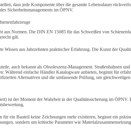
rstellen, dass jede Komponente über die gesamte Lebensdauer rückverfo
eil des Sicherheitsmanagements im ÖPNV.
hienenfahrzeuge
cht aus Normen. Die DIN EN 15085 für das Schweißen von Schienenfah
recht gilt.
rte Wissen aus Jahrzehnten praktischer Erfahrung. Die Kunst der Quali
 Bauteile, auch bekannt als Obsoleszenz-Management. Straßenbahnen un
: Während einfache Händler Katalogware anbieten, beginnt für erfahre
rtifizierten Alternativen und die umfassende Prüfung, um gleichwertigen
t) ist der Moment der Wahrheit in der Qualitätssicherung im ÖPNV. Bev
ätsbewertung.
n für ein Bauteil keine Zeichnungen mehr existieren, beginnt ein präz
ssungen, sondern um kritische Parameter wie Materialzusammensetzung