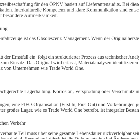
satzteilbeschaffung für den ÖPNV basiert auf Lieferantenaudits. Bei die
kation. Interkulturelle Kompetenz und klare Kommunikation sind entsche
ier besondere Aufmerksamkeit.
fung
fahrzeuge ist das Obsoleszenz-Management. Wenn der Originalhersteller
 der Ernstfall ein, folgt ein strukturierter Prozess aus technischer A
um Einsatz: Das Original wird erfasst, Materialanalysen identifiziere
tenz von Unternehmen wie Trade World One.
ie sachgerechte Lagerhaltung. Korrosion, Versprödung oder Verschmu
ngungen, eine FIFO-Organisation (First In, First Out) und Vorkehrung
er großes Lager, wie es Trade World One betreibt, ist integraler Bestan
ichen Verkehr
s verbaute Teil muss über seine gesamte Lebensdauer rückverfolgbar se
te digital. Besonders kritisch ist die Dokumentation bei Änderungen, e