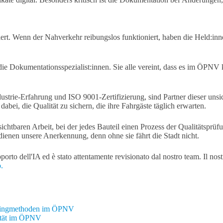
ert. Wenn der Nahverkehr reibungslos funktioniert, haben die Held:inn
 die Dokumentationsspezialist:innen. Sie alle vereint, dass es im ÖPNV
trie-Erfahrung und ISO 9001-Zertifizierung, sind Partner dieser unsi
abei, die Qualität zu sichern, die ihre Fahrgäste täglich erwarten.
sichtbaren Arbeit, bei der jedes Bauteil einen Prozess der Qualitätsprü
enen unsere Anerkennung, denn ohne sie fährt die Stadt nicht.
supporto dell'IA ed è stato attentamente revisionato dal nostro team. Il 
.
arkingmethoden im ÖPNV
lität im ÖPNV