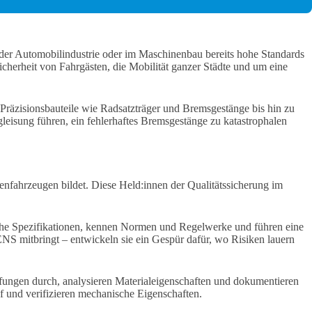
 der Automobilindustrie oder im Maschinenbau bereits hohe Standards
cherheit von Fahrgästen, die Mobilität ganzer Städte und um eine
räzisionsbauteile wie Radsatzträger und Bremsgestänge bis hin zu
leisung führen, ein fehlerhaftes Bremsgestänge zu katastrophalen
enfahrzeugen bildet. Diese Held:innen der Qualitätssicherung im
sche Spezifikationen, kennen Normen und Regelwerke und führen eine
MENS mitbringt – entwickeln sie ein Gespür dafür, wo Risiken lauern
rüfungen durch, analysieren Materialeigenschaften und dokumentieren
uf und verifizieren mechanische Eigenschaften.