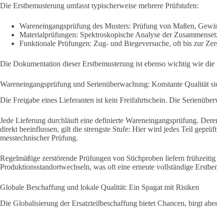
Die Erstbemusterung umfasst typischerweise mehrere Prüfstufen:
Wareneingangsprüfung des Musters: Prüfung von Maßen, Gewin
Materialprüfungen: Spektroskopische Analyse der Zusammenset
Funktionale Prüfungen: Zug- und Biegeversuche, oft bis zur Zerst
Die Dokumentation dieser Erstbemusterung ist ebenso wichtig wie die Prüf
Wareneingangsprüfung und Serienüberwachung: Konstante Qualität sic
Die Freigabe eines Lieferanten ist kein Freifahrtschein. Die Serienüb
Jede Lieferung durchläuft eine definierte Wareneingangsprüfung. Deren 
direkt beeinflussen, gilt die strengste Stufe: Hier wird jedes Teil gep
messtechnischer Prüfung.
Regelmäßige zerstörende Prüfungen von Stichproben liefern frühzeitig 
Produktionsstandortwechseln, was oft eine erneute vollständige Erstbem
Globale Beschaffung und lokale Qualität: Ein Spagat mit Risiken
Die Globalisierung der Ersatzteilbeschaffung bietet Chancen, birgt aber