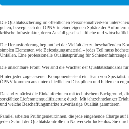
Die Qualitätssicherung im öffentlichen Personennahverkehr unterschei
gelten, bewegt sich der ÖPNV in einer eigenen Sphäre der Anforderunge
kritische Infrastruktur, deren Ausfall gesellschaftliche und wirtschaftl
Die Herausforderung beginnt bei der Vielfalt der zu beschaffenden K
simplen Elementen wie Befestigungsmaterial – jedes Teil muss höchsten
Unfällen. Eine professionelle Qualitätsprüfung für Schienenfahrzeuge i
Die unsichtbare Front: Wer sind die Wächter der Qualitätsstandards für
Hinter jeder zugelassenen Komponente steht ein Team von Spezialist:i
ÖPNV kommen aus unterschiedlichen Disziplinen und bilden ein engma
Da sind zunächst die Einkäufer:innen mit technischem Background, di
sorgfältige Lieferantenqualifizierung durch. Mit jahrzehntelanger Erf
und welche Beschaffungsmärkte zuverlässige Qualität garantieren.
Parallel arbeiten Prüfingenieur:innen, die jede eingehende Charge auf
jeden Schritt der Qualitätskontrolle im Nahverkehr lückenlos. Sie durc