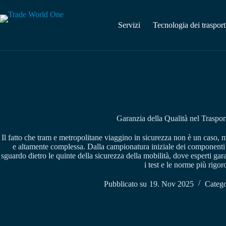
Vai
al
contenuto
Servizi
Tecnologia dei trasport
Garanzia della Qualità nel Traspo
Il fatto che tram e metropolitane viaggino in sicurezza non è un caso, ma 
e altamente complessa. Dalla campionatura iniziale dei componenti cr
sguardo dietro le quinte della sicurezza della mobilità, dove esperti gara
i test e le norme più rigoro
Pubblicato su
19. Nov 2025
Catego