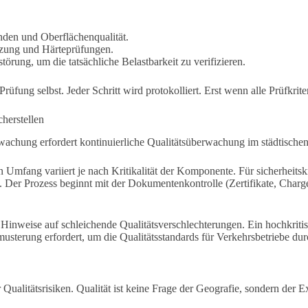
den und Oberflächenqualität.
zung und Härteprüfungen.
örung, um die tatsächliche Belastbarkeit zu verifizieren.
ung selbst. Jeder Schritt wird protokolliert. Erst wenn alle Prüfkriteri
herstellen
erwachung erfordert kontinuierliche Qualitätsüberwachung im städtische
Umfang variiert je nach Kritikalität der Komponente. Für sicherheitskr
rüft. Der Prozess beginnt mit der Dokumentenkontrolle (Zertifikate, Cha
Hinweise auf schleichende Qualitätsverschlechterungen. Ein hochkritisc
usterung erfordert, um die Qualitätsstandards für Verkehrsbetriebe dur
 Qualitätsrisiken. Qualität ist keine Frage der Geografie, sondern der E