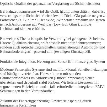
Optische Qualität der gepanzerten Verglasung als Sicherheitsfaktor
Bei Fahrzeugpanzerung wird die Optik häufig unterschätzt – dabei ist
verzerrungsarme Sicht sicherheitsrelevant. Dicke Glaspakete neigen zu
Farbstichen (z. B. durch Eisenoxide). Wir beraten proaktiv und setzen
je nach Anforderung auf Weißglas (Low-Iron Glass), um die
Lichttransmission zu erhöhen.
Ein weiteres Thema ist optische Verzerrung bei gebogenen Scheiben.
Unsere Qualitätssicherung prüft deshalb nicht nur Schutzparameter,
sondern auch optische Eigenschaften gemäß strengen Automobil- und
Bahnanforderungen – passend zum jeweiligen Einsatzprofil.
Funktionale Integration: Heizung und Sensorik im Panzerglas-System
Moderne Panzerglas-Systeme sind multifunktional. Scheibenheizungen
sind häufig unverzichtbar. Heizstrukturen müssen den
Laminationsprozess im Autoklaven (Druck/Temperatur) sicher
überstehen und dauerhaft stabil bleiben. Wir liefern Lösungen mit
segmentierten Heizfeldern und – falls erforderlich – integrieren EMV-
Schirmungen in den Verbundaufbau.
Zukunft der Fahrzeugpanzerung: Gewichtseinsparung durch
transparente Keramiken