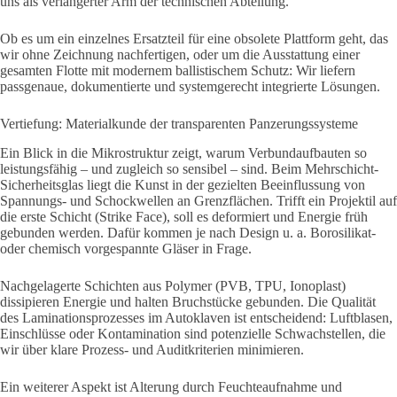
uns als verlängerter Arm der technischen Abteilung.
Ob es um ein einzelnes Ersatzteil für eine obsolete Plattform geht, das
wir ohne Zeichnung nachfertigen, oder um die Ausstattung einer
gesamten Flotte mit modernem ballistischem Schutz: Wir liefern
passgenaue, dokumentierte und systemgerecht integrierte Lösungen.
Vertiefung: Materialkunde der transparenten Panzerungssysteme
Ein Blick in die Mikrostruktur zeigt, warum Verbundaufbauten so
leistungsfähig – und zugleich so sensibel – sind. Beim Mehrschicht-
Sicherheitsglas liegt die Kunst in der gezielten Beeinflussung von
Spannungs- und Schockwellen an Grenzflächen. Trifft ein Projektil auf
die erste Schicht (Strike Face), soll es deformiert und Energie früh
gebunden werden. Dafür kommen je nach Design u. a. Borosilikat-
oder chemisch vorgespannte Gläser in Frage.
Nachgelagerte Schichten aus Polymer (PVB, TPU, Ionoplast)
dissipieren Energie und halten Bruchstücke gebunden. Die Qualität
des Laminationsprozesses im Autoklaven ist entscheidend: Luftblasen,
Einschlüsse oder Kontamination sind potenzielle Schwachstellen, die
wir über klare Prozess- und Auditkriterien minimieren.
Ein weiterer Aspekt ist Alterung durch Feuchteaufnahme und