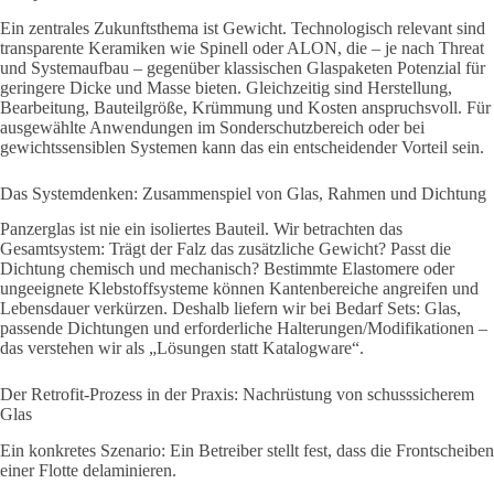
Ein zentrales Zukunftsthema ist Gewicht. Technologisch relevant sind
transparente Keramiken wie Spinell oder ALON, die – je nach Threat
und Systemaufbau – gegenüber klassischen Glaspaketen Potenzial für
geringere Dicke und Masse bieten. Gleichzeitig sind Herstellung,
Bearbeitung, Bauteilgröße, Krümmung und Kosten anspruchsvoll. Für
ausgewählte Anwendungen im Sonderschutzbereich oder bei
gewichtssensiblen Systemen kann das ein entscheidender Vorteil sein.
Das Systemdenken: Zusammenspiel von Glas, Rahmen und Dichtung
Panzerglas ist nie ein isoliertes Bauteil. Wir betrachten das
Gesamtsystem: Trägt der Falz das zusätzliche Gewicht? Passt die
Dichtung chemisch und mechanisch? Bestimmte Elastomere oder
ungeeignete Klebstoffsysteme können Kantenbereiche angreifen und
Lebensdauer verkürzen. Deshalb liefern wir bei Bedarf Sets: Glas,
passende Dichtungen und erforderliche Halterungen/Modifikationen –
das verstehen wir als „Lösungen statt Katalogware“.
Der Retrofit-Prozess in der Praxis: Nachrüstung von schusssicherem
Glas
Ein konkretes Szenario: Ein Betreiber stellt fest, dass die Frontscheiben
einer Flotte delaminieren.