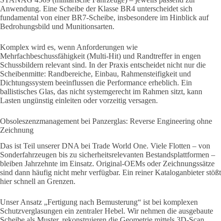
Anwendung. Eine Scheibe der Klasse BR4 unterscheidet sich
fundamental von einer BR7-Scheibe, insbesondere im Hinblick auf
Bedrohungsbild und Munitionsarten.
Komplex wird es, wenn Anforderungen wie
Mehrfachbeschussfähigkeit (Multi-Hit) und Randtreffer in engen
Schussbildern relevant sind. In der Praxis entscheidet nicht nur die
Scheibenmitte: Randbereiche, Einbau, Rahmensteifigkeit und
Dichtungssystem beeinflussen die Performance erheblich. Ein
ballistisches Glas, das nicht systemgerecht im Rahmen sitzt, kann
Lasten ungünstig einleiten oder vorzeitig versagen.
Obsoleszenzmanagement bei Panzerglas: Reverse Engineering ohne
Zeichnung
Das ist Teil unserer DNA bei Trade World One. Viele Flotten – von
Sonderfahrzeugen bis zu sicherheitsrelevanten Bestandsplattformen –
bleiben Jahrzehnte im Einsatz. Original-OEMs oder Zeichnungssätze
sind dann häufig nicht mehr verfügbar. Ein reiner Kataloganbieter stößt
hier schnell an Grenzen.
Unser Ansatz „Fertigung nach Bemusterung“ ist bei komplexen
Schutzverglasungen ein zentraler Hebel. Wir nehmen die ausgebaute
Scheibe als Muster, rekonstruieren die Geometrie mittels 3D-Scan,