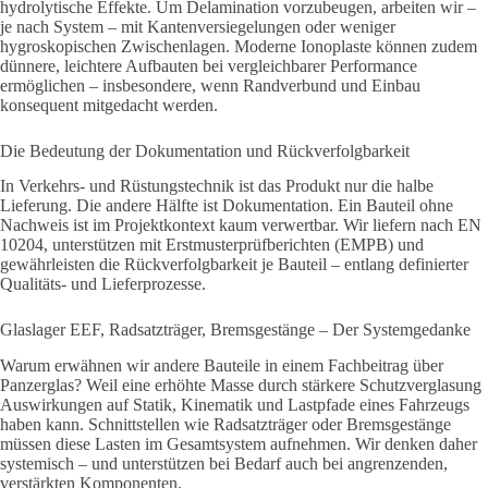
hydrolytische Effekte. Um Delamination vorzubeugen, arbeiten wir –
je nach System – mit Kantenversiegelungen oder weniger
hygroskopischen Zwischenlagen. Moderne Ionoplaste können zudem
dünnere, leichtere Aufbauten bei vergleichbarer Performance
ermöglichen – insbesondere, wenn Randverbund und Einbau
konsequent mitgedacht werden.
Die Bedeutung der Dokumentation und Rückverfolgbarkeit
In Verkehrs- und Rüstungstechnik ist das Produkt nur die halbe
Lieferung. Die andere Hälfte ist Dokumentation. Ein Bauteil ohne
Nachweis ist im Projektkontext kaum verwertbar. Wir liefern nach EN
10204, unterstützen mit Erstmusterprüfberichten (EMPB) und
gewährleisten die Rückverfolgbarkeit je Bauteil – entlang definierter
Qualitäts- und Lieferprozesse.
Glaslager EEF, Radsatzträger, Bremsgestänge – Der Systemgedanke
Warum erwähnen wir andere Bauteile in einem Fachbeitrag über
Panzerglas? Weil eine erhöhte Masse durch stärkere Schutzverglasung
Auswirkungen auf Statik, Kinematik und Lastpfade eines Fahrzeugs
haben kann. Schnittstellen wie Radsatzträger oder Bremsgestänge
müssen diese Lasten im Gesamtsystem aufnehmen. Wir denken daher
systemisch – und unterstützen bei Bedarf auch bei angrenzenden,
verstärkten Komponenten.