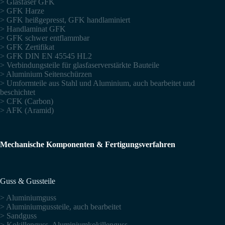
> Glasfaser GFK
> GFK Harze
> GFK heißgepresst, GFK handlaminiert
> Handlaminat GFK
> GFK schwer entflammbar
> GFK Zertifikat
> GFK DIN EN 45545 HL2
> Verbindungsteile für glasfaserverstärkte Bauteile
> Aluminium Seitenschürzen
> Umformteile aus Stahl und Aluminium, auch bearbeitet und
beschichtet
> CFK (Carbon)
> AFK (Aramid)
Mechanische Komponenten & Fertigungsverfahren
Guss & Gussteile
> Aluminiumguss
> Aluminiumgussteile, auch bearbeitet
> Sandguss
> Kokillenguss, Aluminiumkokillenguss