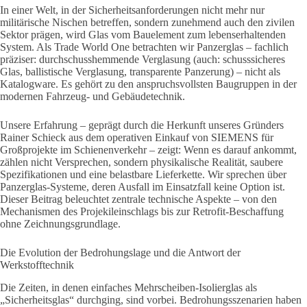
In einer Welt, in der Sicherheitsanforderungen nicht mehr nur
militärische Nischen betreffen, sondern zunehmend auch den zivilen
Sektor prägen, wird Glas vom Bauelement zum lebenserhaltenden
System. Als Trade World One betrachten wir Panzerglas – fachlich
präziser: durchschusshemmende Verglasung (auch: schusssicheres
Glas, ballistische Verglasung, transparente Panzerung) – nicht als
Katalogware. Es gehört zu den anspruchsvollsten Baugruppen in der
modernen Fahrzeug- und Gebäudetechnik.
Unsere Erfahrung – geprägt durch die Herkunft unseres Gründers
Rainer Schieck aus dem operativen Einkauf von SIEMENS für
Großprojekte im Schienenverkehr – zeigt: Wenn es darauf ankommt,
zählen nicht Versprechen, sondern physikalische Realität, saubere
Spezifikationen und eine belastbare Lieferkette. Wir sprechen über
Panzerglas-Systeme, deren Ausfall im Einsatzfall keine Option ist.
Dieser Beitrag beleuchtet zentrale technische Aspekte – von den
Mechanismen des Projekileinschlags bis zur Retrofit-Beschaffung
ohne Zeichnungsgrundlage.
Die Evolution der Bedrohungslage und die Antwort der
Werkstofftechnik
Die Zeiten, in denen einfaches Mehrscheiben-Isolierglas als
„Sicherheitsglas“ durchging, sind vorbei. Bedrohungsszenarien haben