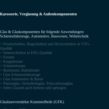
Karosserie, Verglasung & Außenkomponenten
Glas & Glaskomponenten für folgende Anwendungen:
Schienenfahrzeuge, Automotive, Bauwesen, Wehrtechnik
> Frontscheiben, Bugscheiben und Heckscheiben in VSG-
Qualität
> Seitenscheiben in ESG-Qualität
> Fenster
> Klappfenster
> Schiebefenster
> Busfenster, Bahnfenster
> Glas Schienenfahrzeuge
> Glas Automotive & Busse
> Panzerglas, Sicherheitsglas, Polycarbonatglas
> Jedes Glasteil auch beheizt oder gebogen
Glasfaserverstärkte Kunststoffteile (GFK)