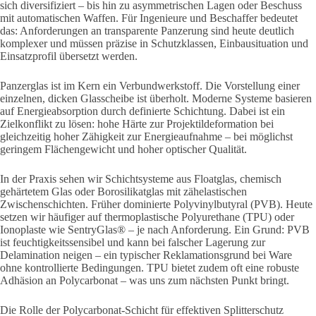
sich diversifiziert – bis hin zu asymmetrischen Lagen oder Beschuss
mit automatischen Waffen. Für Ingenieure und Beschaffer bedeutet
das: Anforderungen an transparente Panzerung sind heute deutlich
komplexer und müssen präzise in Schutzklassen, Einbausituation und
Einsatzprofil übersetzt werden.
Panzerglas ist im Kern ein Verbundwerkstoff. Die Vorstellung einer
einzelnen, dicken Glasscheibe ist überholt. Moderne Systeme basieren
auf Energieabsorption durch definierte Schichtung. Dabei ist ein
Zielkonflikt zu lösen: hohe Härte zur Projektildeformation bei
gleichzeitig hoher Zähigkeit zur Energieaufnahme – bei möglichst
geringem Flächengewicht und hoher optischer Qualität.
In der Praxis sehen wir Schichtsysteme aus Floatglas, chemisch
gehärtetem Glas oder Borosilikatglas mit zähelastischen
Zwischenschichten. Früher dominierte Polyvinylbutyral (PVB). Heute
setzen wir häufiger auf thermoplastische Polyurethane (TPU) oder
Ionoplaste wie SentryGlas® – je nach Anforderung. Ein Grund: PVB
ist feuchtigkeitssensibel und kann bei falscher Lagerung zur
Delamination neigen – ein typischer Reklamationsgrund bei Ware
ohne kontrollierte Bedingungen. TPU bietet zudem oft eine robuste
Adhäsion an Polycarbonat – was uns zum nächsten Punkt bringt.
Die Rolle der Polycarbonat-Schicht für effektiven Splitterschutz