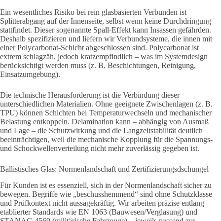
Ein wesentliches Risiko bei rein glasbasierten Verbunden ist
Splitterabgang auf der Innenseite, selbst wenn keine Durchdringung
stattfindet. Dieser sogenannte Spall-Effekt kann Insassen gefährden.
Deshalb spezifizieren und liefern wir Verbundsysteme, die innen mit
einer Polycarbonat-Schicht abgeschlossen sind. Polycarbonat ist
extrem schlagzäh, jedoch kratzempfindlich – was im Systemdesign
berücksichtigt werden muss (z. B. Beschichtungen, Reinigung,
Einsatzumgebung).
Die technische Herausforderung ist die Verbindung dieser
unterschiedlichen Materialien. Ohne geeignete Zwischenlagen (z. B.
TPU) können Schichten bei Temperaturwechseln und mechanischer
Belastung entkoppeln. Delamination kann – abhängig von Ausmaß
und Lage – die Schutzwirkung und die Langzeitstabilität deutlich
beeinträchtigen, weil die mechanische Kopplung für die Spannungs-
und Schockwellenverteilung nicht mehr zuverlässig gegeben ist.
Ballistisches Glas: Normenlandschaft und Zertifizierungsdschungel
Für Kunden ist es essenziell, sich in der Normenlandschaft sicher zu
bewegen. Begriffe wie „beschusshemmend“ sind ohne Schutzklasse
und Prüfkontext nicht aussagekräftig. Wir arbeiten präzise entlang
etablierter Standards wie EN 1063 (Bauwesen/Verglasung) und
STANAG 4569 (militärische Fahrzeuge) – jeweils passend zur