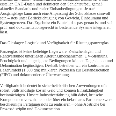
erstellen CAD-Daten und definieren den Schichtaufbau gemäß
aktueller Standards und realer Einbaubedingungen. Je nach
Ausgangslage kann auch eine Anpassung der Schutzklasse sinnvoll
sein – stets unter Berücksichtigung von Gewicht, Einbauraum und
Systemgrenzen. Das Ergebnis: ein Bauteil, das passgenau ist und sich
prüf- und dokumentationsgerecht in bestehende Systeme integrieren
lässt.
Das Glaslager: Logistik und Verfügbarkeit für Rüstungspanzerglas
Panzerglas ist keine beliebige Lagerware. Zwischenlagen und
Randverbünde unterliegen Alterungsmechanismen; UV-Strahlung,
Feuchtigkeit und ungeeignete Bedingungen können Degradation und
Delamination begünstigen. Deshalb betreiben wir ein kontrolliertes
Lagerumfeld (1.500 qm) mit klaren Prozessen zur Bestandsrotation
(FIFO) und dokumentierter Überwachung.
Verfügbarkeit bedeutet in sicherheitskritischen Anwendungen oft:
sofort. Stillstandstage kosten Geld und können Einsatzfähigkeit
beeinträchtigen. Unsere Industrieerfahrung hilft dabei, kritische
Komponenten vorzuhalten oder über ein belastbares Partnernetzwerk
beschleunigte Fertigungsslots zu realisieren – ohne Abstriche bei
Prozessdisziplin und Dokumentation.